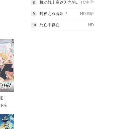
机动战士高达闪光的哈萨维喀耳刻的魔女
TC中字
8
封神之双魂妲己
HD国语
9
死亡不存在
HD
10
HD中字
姬！
濑安奈
ustin Daniels Anene
早见沙织
入野自由
卢克·格瑞芬
内田雄马
Brendan McDonald
松冈祯丞
青山吉能
小原好美
Mary Murray
菲鲁兹·蓝
Susan Slott
花江夏树
Mic