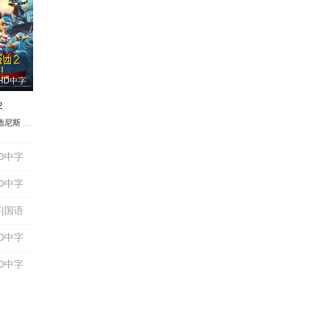
HD中字
2
德尼斯
由香
折笠富美子
Sienna Rosie Schei
金田朋子
金光宣明
David Leander Helgor
松谷彼哉
金子由之
Lisa Stokke
永野爱
三石琴乃
哈瓦德·巴克
小野健一
尼尔斯·
佐
D中字
D中字
|国语
D中字
D中字