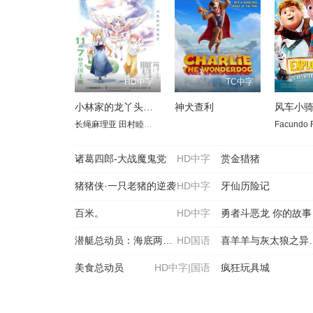
HD中字
TC中字
小林家的龙丫头：怕寂寞的龙
神犬查利
风车小
长绳麻理亚
田村睦心
桑原由气
高田忧希
高桥未奈美
杉浦栞
Facundo 
小
诸葛四郎-大战魔鬼党
HD中字
赏金猎猪
猪猪侠·一只老猪的逆袭
HD中字
牙仙历险记
百米。
HD中字
勇者斗恶龙 你的故事
潜艇总动员：海底两万里
HD国语
喜羊羊与灰太狼之异国破晓
美食总动员
HD中字|国语
疯狂玩具城