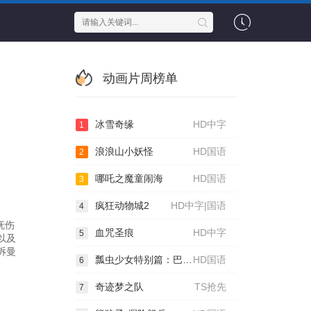
动画片周榜单
冰雪奇缘
HD中字
1
浪浪山小妖怪
HD国语
2
哪吒之魔童闹海
HD国语
3
疯狂动物城2
HD中字|国语
4
抚伤
血咒圣痕
HD中字
5
以及
诉曼
瓢虫少女特别篇：巴黎故事
HD国语
6
奇迹梦之队
TS抢先
7