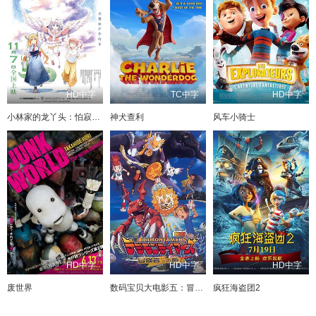
HD中字
TC中字
HD中字
小林家的龙丫头：怕寂寞的龙
神犬查利
风车小骑士
HD中字
HD中字
HD中字
废世界
数码宝贝大电影五：冒险者的战斗
疯狂海盗团2