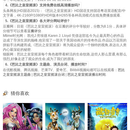
4.《芭比之皇室摇滚》支持免费在线高清播放吗?
头条网友(HD国语2015)：《芭比之皇室摇滚》HD国语支持国语粤语英语配音/中
文字幕，4K-2160P/1080P,HDR版本H265等各种高清模式在线免费播放观看.
5.《芭比之皇室摇滚》各大评分网站评价?
豆瓣网：目前《芭比之皇室摇滚》在豆瓣的评分中等较好，分数为8.1分，具体评
分细节可以查看
豆瓣评分
.
Mtime时光网： 凯伦J.劳埃德 Karen J. Lloyd 凭借这部迄今为止最具野心的作品
达成了导演生涯的巅峰,他呈现了一部关于美国动画片的传奇作品.作品以万花筒的
拼贴手法构建而成,《芭比之皇室摇滚》将为观众提供一个独特的视角,表达出人类
内心最深处的秘密.
猫眼网：芭比之皇室摇滚每个角色都带着鲜活的生命纹路,这些人那么普通,有那么
强烈,好像走进了观众的生命,成为了我们的朋友.
6.《芭比之皇室摇滚》主题曲、演员台词、播放时间?
在优酷视频、腾讯视频、芒果TV、爱奇艺、Bilibili视频站都可以在线观看：
芭比
之皇室摇滚主题曲
|
芭比之皇室摇滚台词
|
芭比之皇室摇滚播出时间
.
猜你喜欢