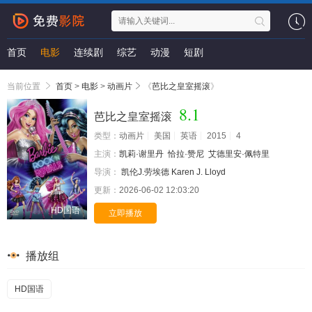
首页
电影
连续剧
综艺
动漫
短剧
当前位置
首页
>
电影
>
动画片
《
芭比之皇室摇滚
》
8.1
芭比之皇室摇滚
类型：
动画片
美国
英语
2015
4
主演：
凯莉·谢里丹
恰拉·赞尼
艾德里安·佩特里
导演：
凯伦J.劳埃德 Karen J. Lloyd
更新：
2026-06-02 12:03:20
HD国语
立即播放
播放组
HD国语