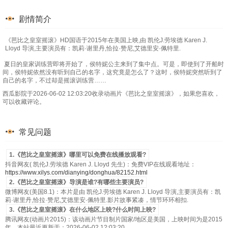
剧情简介
《芭比之皇室摇滚》HD国语于2015年在美国上映,由 凯伦J.劳埃德 Karen J.
Lloyd 导演,主要演员有：凯莉·谢里丹,恰拉·赞尼,艾德里安·佩特里.
夏日的皇家训练营即将开始了，侯特妮公主来到了集中点。可是，即使到了开船时
间，侯特妮依然没有听到自己的名字，这究竟是怎么了？这时，侯特妮突然听到了
自己的名字，不过却是摇滚训练营……
西瓜影院于2026-06-02 12:03:20收录动画片《芭比之皇室摇滚》，如果您喜欢，
可以收藏评论。
常见问题
1.《芭比之皇室摇滚》哪里可以免费在线播放观看?
抖音网友( 凯伦J.劳埃德 Karen J. Lloyd 先生)：免费VIP在线观看地址：
https://www.xilys.com/dianying/donghua/82152.html
2.《芭比之皇室摇滚》导演是谁?有哪些主要演员?
微博网友(美国8.1)：本片是由 凯伦J.劳埃德 Karen J. Lloyd 导演,主要演员有：凯
莉·谢里丹,恰拉·赞尼,艾德里安·佩特里.影片故事紧凑，情节环环相扣.
3.《芭比之皇室摇滚》在什么地区上映?什么时间上映?
腾讯网友(动画片2015)：该动画片节目制片国家/地区是美国，上映时间为是2015
年，本站最近更新于：2026-06-02 12:03:20.