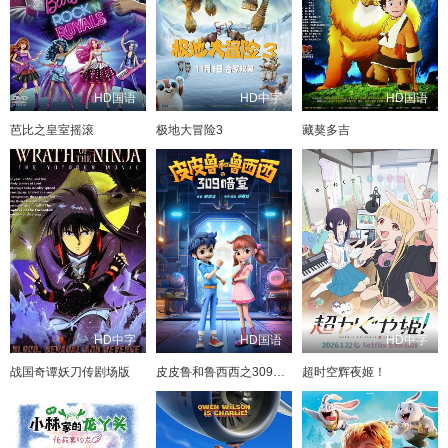
HD国语
HD中字
HD国语
芭比之皇室摇滚
极地大冒险3
藏獒多吉
HD中字
HD国语
HD中字
战国奇谭妖刀传剧场版
皮皮鲁和鲁西西之309暗室
超时空辉夜姬！