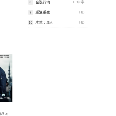
金谍行动
TC中字
8
重返重生
HD
9
木兰：血刃
HD
10
HD中字
a
·莱迪克
马可·贾利尼
秋·布罗斯纳安
David W. Bailey
卡塔琳娜·桑地诺·莫雷诺
卢卡·津加雷蒂
凯特芮娜·巴尔夫
Joe Barlam
淳于珊珊
Klaudia Kaye
艾娃·乔伊斯·麦卡锡
劳伦斯·菲什伯恩
Mario Daggett
乔·博恩瑟
朱丽叶特·多赫提
Jon Castro
霍特·麦克卡兰尼
莎伦·邓肯-布
Michael Roc
朱丽安