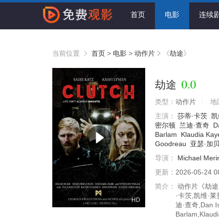
首页
电影
连续
当前位置
首页
>
电影
>
动作片
《
劫途
》
0.0
劫途
类型：
动作片
地
主演：
莎蒂·卡茨
凯
密尔顿
兰迪·查奇
D
Barlam
Klaudia Kay
Goodreau
亚瑟·加
导演：
Michael Mer
更新：
2026-05-24 0
简介：
动作片《劫途》H
·卡茨,凯维·
HD
迪·查奇,Dan Is
Barlam,Klaudi