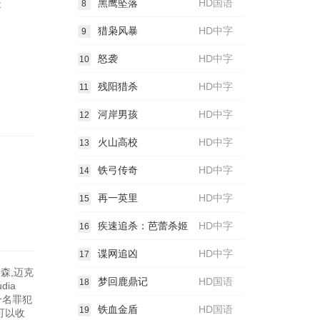
黑鹰坠落
HD国语
8
事
猎枭风暴
HD中字
9
怒袭
HD中字
10
残阳猎杀
HD中字
11
河岸男孩
HD中字
12
火山高校
HD中字
13
铁弓传奇
HD中字
14
再一英里
HD中字
15
疾速追杀：芭蕾杀姬
HD中字
16
谍网追凶
HD中字
17
格森,迈克
梦回鹿鼎记
HD国语
18
dia
时被一名罪犯
铁血金盾
HD国语
19
可以收