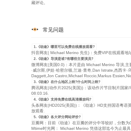
藏评论。
常见问题
1.《劫途》哪里可以免费在线播放观看?
抖音网友( Michael Merino 先生)：免费VIP在线观看
2.《劫途》导演是谁?有哪些主要演员?
微博网友(美国0.0)：本片是由 Michael Merino 
·威尔斯,伊娃·哈密尔顿,兰迪·查奇,Dan Istrate,杰西卡·乌波拉佳 Jes
Daggett,Jon Castro,Michael Roccio,Markus 
3.《劫途》在什么地区上映?什么时间上映?
腾讯网友(动作片2025(美国))：该动作片节目制片国家/
08:03:16.
4.《劫途》支持免费在线高清播放吗?
头条网友(HD2025(美国))：《劫途》HD支持国语粤语英
放观看.
5.《劫途》各大评分网站评价?
豆瓣网：目前《劫途》在豆瓣的评分中等较好，分数为0
Mtime时光网： Michael Merino 凭借这部