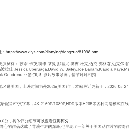
地址：
https://www.xilys.com/dianying/dongzuo/81998.html
导演,主要演员有： 莎蒂·卡茨,凯维·莱曼-默塞尤,奥吉·杜克,迈克·弗格森,迈克尔·
sica Uberuaga,David W. Bailey,Joe Barlam,Klaudia Kaye,Ma
Essien,Nick Goodreau,亚瑟·加贝 .影片故事紧凑，情节环环相扣.
地区是美国，上映时间为是2025(美国)年，本站最近更新于：2026-05-24
语配音/中文字幕，4K-2160P/1080P,HDR版本H265等各种高清模式在
.0分，具体评分细节可以查看
豆瓣评分
.
迄今为止最具野心的作品达成了导演生涯的巅峰,他呈现了一部关于美国动作片的传奇