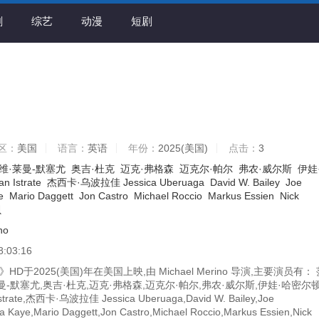
剧
综艺
动漫
短剧
区：
美国
语言：
英语
年份：
2025(美国)
点击：
3
维·莱曼-默塞尤
奥吉·杜克
迈克·弗格森
迈克尔·帕尔
弗农·威尔斯
伊娃
an Istrate
杰西卡·乌波拉佳 Jessica Uberuaga
David W. Bailey
Joe
e
Mario Daggett
Jon Castro
Michael Roccio
Markus Essien
Nick
贝
ino
8:03:16
D于2025(美国)年在美国上映,由 Michael Merino 导演,主要演员有：
莱曼-默塞尤,奥吉·杜克,迈克·弗格森,迈克尔·帕尔,弗农·威尔斯,伊娃·哈密尔顿
trate,杰西卡·乌波拉佳 Jessica Uberuaga,David W. Bailey,Joe
a Kaye,Mario Daggett,Jon Castro,Michael Roccio,Markus Essien,Nick