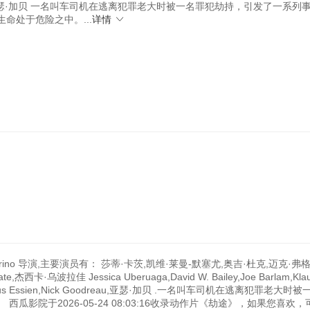
u,亚瑟·加贝 一名叫车司机在逃离犯罪老大时被一名罪犯劫持，引发了一系列
命处于危险之中。...
详情
Merino 导演,主要演员有： 莎蒂·卡茨,凯维·莱曼-默塞尤,奥吉·杜克,迈克·弗
·乌波拉佳 Jessica Uberuaga,David W. Bailey,Joe Barlam,Klau
ccio,Markus Essien,Nick Goodreau,亚瑟·加贝 .一名叫车司机在逃离犯罪老大
影院于2026-05-24 08:03:16收录动作片《劫途》，如果您喜欢，