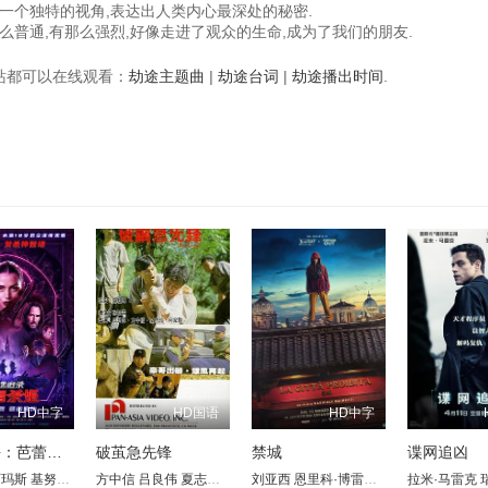
一个独特的视角,表达出人类内心最深处的秘密.
普通,有那么强烈,好像走进了观众的生命,成为了我们的朋友.
视频站都可以在线观看：
劫途主题曲
|
劫途台词
|
劫途播出时间
.
HD中字
HD国语
HD中字
疾速追杀：芭蕾杀姬
破茧急先锋
禁城
谍网追凶
阿玛斯
 Cribbins
弗农·威尔斯
基努·里维斯
Davy Kaye
伊娃·哈密尔顿
方中信
安杰丽卡·休斯顿
Nanette Newman
吕良伟
兰迪·查奇
夏志珍
加布里埃尔·伯恩
Dan Istrate
何家驹
Bill Kerr
刘亚西
杰西卡·乌波拉佳 Jessica Uberuag
恩里科·博雷洛
伊恩·麦柯肖恩
萨布丽娜·费里利
诺曼·瑞杜斯
拉米·马雷克
兰斯
瑞