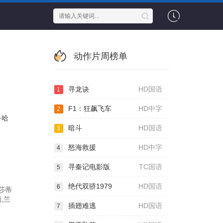
动作片周榜单
寻龙诀
HD国语
1
F1：狂飙飞车
HD中字
2
·哈
暗斗
HD国语
3
怒海救援
HD中字
4
寻秦记电影版
TC国语
5
绝代双骄1979
HD国语
6
 莎蒂
,兰
插翅难逃
HD国语
7