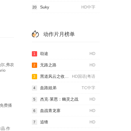
Suky
HD中字
20
动作片月榜单
劫途
HD
1
帕尔,弗农
无路之路
HD
2
rio
黑道风云之收数王
HD国语|粤语
3
血路姐弟
TC中字
4
杰克·莱恩：幽灵之战
HD
5
线免费播
血战青龙寨
HD
6
追锋
HD
7
作品.作