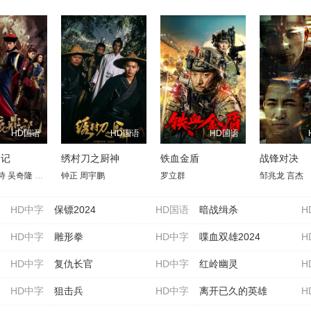
HD国语
HD国语
HD国语
鼎记
绣村刀之厨神
铁血金盾
战锋对决
诗
吴孟达
吴奇隆
任达华
刘心悠
钟正
林更新
周宇鹏
罗立群
邹兆龙 言杰
HD中字
保镖2024
HD国语
暗战缉杀
H
HD中字
雕形拳
HD中字
喋血双雄2024
H
HD中字
复仇长官
HD中字
红岭幽灵
H
HD中字
狙击兵
HD中字
离开已久的英雄
H