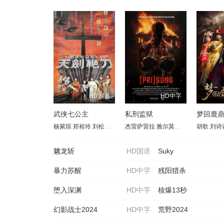
HD国语
HD中字
武侠七公主
私刑监狱
梦回鹿
杨紫琼
郑裕玲
刘松仁
张曼玉
杰雷萨雷拉
张敏
吴君如
雅尔莫普基拉
关咏荷
陈加玲
阿里萨沃宁
胡歌
张卫健
刘诗
魑龙斩
HD国语
Suky
暴力苏醒
HD中字
残阳猎杀
堕入深渊
HD中字
核爆13秒
幻影战士2024
HD中字
荒野2024