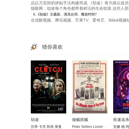
品以万花筒的拼贴手法构建而成,《劫途》将为观众提供
猫眼网：劫途每个角色都带着鲜活的生命纹路,这些人那么
6.《劫途》主题曲、演员台词、播放时间?
在优酷视频、腾讯视频、芒果TV、爱奇艺、Bilibili
猜你喜欢
HD
HD中字
劫途
做贼抓贼
莎蒂·卡茨
凯维·莱曼-默塞尤
Peter Sellers
奥吉·杜克
迈克·弗格森
Lionel Jeffries
迈克尔·帕尔
安娜·德·
Bernard