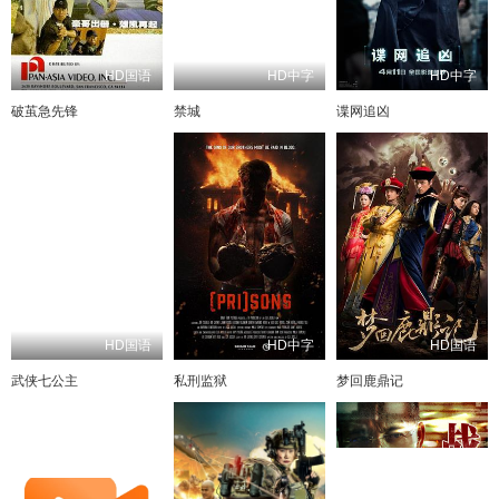
HD国语
HD中字
HD中字
破茧急先锋
禁城
谍网追凶
HD国语
HD中字
HD国语
武侠七公主
私刑监狱
梦回鹿鼎记