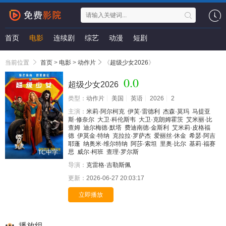
首页
电影
连续剧
综艺
动漫
短剧
当前位置
首页
>
电影
>
动作片
《
超级少女2026
》
0.0
超级少女2026
类型：
动作片
美国
英语
2026
2
主演：
米莉·阿尔柯克
伊芙·雷德利
杰森·莫玛
马提亚
斯·修奈尔
大卫·科伦斯韦
大卫·克朗姆霍茨
艾米丽·比
查姆
迪尔梅德·默塔
费迪南德·金斯利
艾米莉·皮格福
德
伊莫金·特纳
克拉拉·罗萨杰
爱丽丝·休金
希瑟·阿吉
耶蓬
纳奥米·维尔特纳
阿莎·索坦
里奥·比尔
基莉·福赛
思
威尔·柯班
查理·罗尔斯
TC中字
导演：
克雷格·吉勒斯佩
更新：
2026-06-27 20:03:17
立即播放
播放组