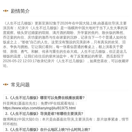
剧情简介
《人生不过几顿饭》更新至第02集于2026年在中国大陆上映,由聂嘉欣导演,主要
演员有：.纪录片《人生不过几顿饭》是一场横跨中国大地对于当下人生大事的深
度观察。镜头穿过婚宴的喧闹、满月酒的期盼、升学宴的焦灼、散伙饭的释然、
乔迁宴的向往、庆功宴的激昂与生命谢宴的沉静，记录当下一个个普通人如何在
饭桌之上，“签收”自己的人生。这里没有预设的完美剧本，只有真实的欢笑、泪
水、争执与拥抱。它让我们看到，每一张看似普通的餐桌上，都上演着关于爱
情、亲情、勇气、和解、传承与重生的生命大戏。人生不过几顿饭，但正是这几
顿饭的温度，让我们在往后的柴米油盐中，有了反复燃起的希望。 西瓜影院于
2026-05-22 12:03:17收录纪录片《人生不过几顿饭》，如果您喜欢，可以收藏评
论。
常见问题
1.《人生不过几顿饭》哪里可以免费在线播放观看?
抖音网友(聂嘉欣先生)：免费VIP在线观看地址：
https://www.xilys.com/dianying/jilu/81975.html
2.《人生不过几顿饭》导演是谁?有哪些主要演员?
微博网友(中国大陆0.0)：本片是由聂嘉欣导演,主要演员有：.影片故事紧凑，情节
环环相扣.
3.《人生不过几顿饭》在什么地区上映?什么时间上映?