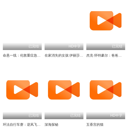
已完结
HD中字
命悬一线：伦敦重症急救实录
在家消失的女孩:伊丽莎白·斯马特绑架案
杰克·怀特豪尔：爸爸教我做爸爸
已完结
HD中字
环法自行车赛：逆风飞驰第三季
深海探秘
五香宫的猫