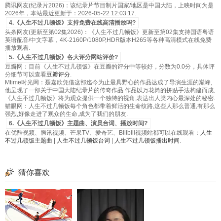
腾讯网友(纪录片2026)：该纪录片节目制片国家/地区是中国大陆，上映时间为是
2026年，本站最近更新于：2026-05-22 12:03:17.
4.《人生不过几顿饭》支持免费在线高清播放吗?
头条网友(更新至第02集2026)：《人生不过几顿饭》更新至第02集支持国语粤语
英语配音/中文字幕，4K-2160P/1080P,HDR版本H265等各种高清模式在线免费
播放观看.
5.《人生不过几顿饭》各大评分网站评价?
豆瓣网：目前《人生不过几顿饭》在豆瓣的评分中等较好，分数为0.0分，具体评
分细节可以查看
豆瓣评分
.
Mtime时光网：聂嘉欣凭借这部迄今为止最具野心的作品达成了导演生涯的巅峰,
他呈现了一部关于中国大陆纪录片的传奇作品.作品以万花筒的拼贴手法构建而成,
《人生不过几顿饭》将为观众提供一个独特的视角,表达出人类内心最深处的秘密.
猫眼网：人生不过几顿饭每个角色都带着鲜活的生命纹路,这些人那么普通,有那么
强烈,好像走进了观众的生命,成为了我们的朋友.
6.《人生不过几顿饭》主题曲、演员台词、播放时间?
在优酷视频、腾讯视频、芒果TV、爱奇艺、Bilibili视频站都可以在线观看：
人生
不过几顿饭主题曲
|
人生不过几顿饭台词
|
人生不过几顿饭播出时间
.
猜你喜欢