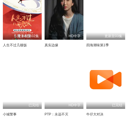
更新至第02集
HD中字
更新至03集
人生不过几顿饭
真实边缘
四海潮味第1季
已完结
HD中字
小城警事
PTP：永远不灭
牛仔大对决