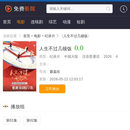
首页
电影
连续剧
综艺
动漫
短剧
当前位置
首页
>
电影
>
纪录片
《
人生不过几顿饭
》
0.0
人生不过几顿饭
类型：
纪录片
中国大陆
汉语普通话
2026
4
主演：
导演：
聂嘉欣
更新：
2026-05-22 12:03:17
更新至第02集
立即播放
播放组
第01集
第02集