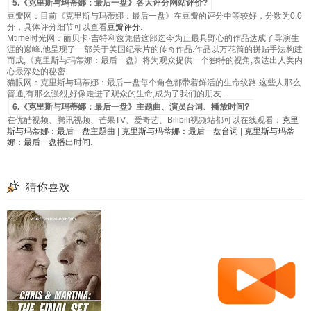
5.《克里斯与玛蒂娜：最后一盘》各大评分网站评价?
豆瓣网：目前《克里斯与玛蒂娜：最后一盘》在豆瓣的评分中等较好，分数为0.0
分，具体评分细节可以查看
豆瓣评分
.
Mtime时光网：丽贝卡·吉特利兹凭借这部迄今为止最具野心的作品达成了导演生
涯的巅峰,他呈现了一部关于美国纪录片的传奇作品.作品以万花筒的拼贴手法构建
而成,《克里斯与玛蒂娜：最后一盘》将为观众提供一个独特的视角,表达出人类内
心最深处的秘密.
猫眼网：克里斯与玛蒂娜：最后一盘每个角色都带着鲜活的生命纹路,这些人那么
普通,有那么强烈,好像走进了观众的生命,成为了我们的朋友.
6.《克里斯与玛蒂娜：最后一盘》主题曲、演员台词、播放时间?
在优酷视频、腾讯视频、芒果TV、爱奇艺、Bilibili视频站都可以在线观看：
克里
斯与玛蒂娜：最后一盘主题曲
|
克里斯与玛蒂娜：最后一盘台词
|
克里斯与玛蒂
娜：最后一盘播出时间
.
猜你喜欢