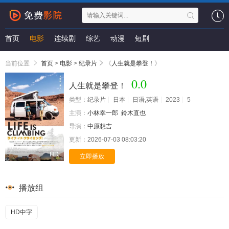
首页
电影
连续剧
综艺
动漫
短剧
当前位置
首页
>
电影
>
纪录片
《
人生就是攀登！
》
0.0
人生就是攀登！
类型：
纪录片
日本
日语,英语
2023
5
主演：
小林幸一郎
鈴木直也
导演：
中原想吉
更新：
2026-07-03 08:03:20
HD
立即播放
播放组
HD中字