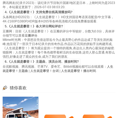
腾讯网友(纪录片2023)：该纪录片节目制片国家/地区是日本，上映时间为是2023
年，本站最近更新于：2026-07-03 08:03:20.
4.《人生就是攀登！》支持免费在线高清播放吗?
头条网友(HD2023)：《人生就是攀登！》HD支持国语粤语英语配音/中文字幕，
4K-2160P/1080P,HDR版本H265等各种高清模式在线免费播放观看.
5.《人生就是攀登！》各大评分网站评价?
豆瓣网：目前《人生就是攀登！》在豆瓣的评分中等较好，分数为0.0分，具体评
分细节可以查看
豆瓣评分
.
Mtime时光网：中原想吉凭借这部迄今为止最具野心的作品达成了导演生涯的巅
峰,他呈现了一部关于日本纪录片的传奇作品.作品以万花筒的拼贴手法构建而成,
《人生就是攀登！》将为观众提供一个独特的视角,表达出人类内心最深处的秘密.
猫眼网：人生就是攀登！每个角色都带着鲜活的生命纹路,这些人那么普通,有那么
强烈,好像走进了观众的生命,成为了我们的朋友.
6.《人生就是攀登！》主题曲、演员台词、播放时间?
在优酷视频、腾讯视频、芒果TV、爱奇艺、Bilibili视频站都可以在线观看：
人生
就是攀登！主题曲
|
人生就是攀登！台词
|
人生就是攀登！播出时间
.
猜你喜欢