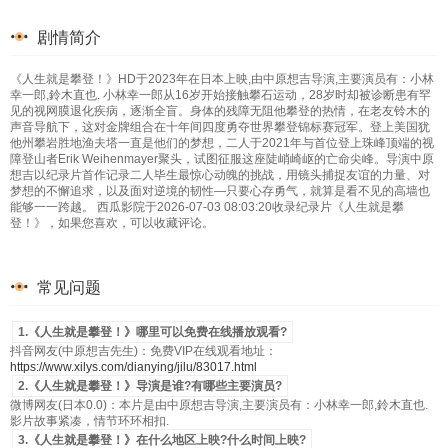
剧情简介
《人生就是攀登！》HD于2023年在日本上映,由中原想吉导演,主要演员有：小林
幸一郎,鈴木直也. 小林幸一郎从16岁开始接触攀石运动，28岁时却被诊断患有罕
见的视网膜退化疾病，逐渐全盲。身体的残障无阻他攀登的热情，在老友铃木的
声音导航下，这对金牌组合在十年间四度勇夺世界攀登锦标赛冠军。登上美国犹
他州攀岩胜地渔夫塔一直是他们的梦想，二人于2021年与首位登上珠峰顶端的视
障登山者Erik Weihenmayer聚头，试图征服这座陡峭崎岖的亡命尖峰。导演中原
想吉以纪录片首作记录二人毕生最惊心动魄的挑战，用镜头捕捉友谊的力量、对
梦想的不懈追求，以及面对逆境的韧性—只要心存勇气，就算是看不见的高墙也
能够一一跨越。 西瓜影院于2026-07-03 08:03:20收录纪录片《人生就是攀
登！》，如果您喜欢，可以收藏评论。
常见问题
1.《人生就是攀登！》哪里可以免费在线播放观看?
抖音网友(中原想吉先生)：免费VIP在线观看地址：
https://www.xilys.com/dianying/jilu/83017.html
2.《人生就是攀登！》导演是谁?有哪些主要演员?
微博网友(日本0.0)：本片是由中原想吉导演,主要演员有：小林幸一郎,鈴木直也.
影片故事紧凑，情节环环相扣.
3.《人生就是攀登！》在什么地区上映?什么时间上映?