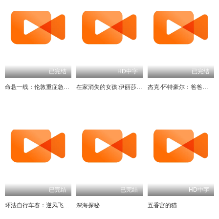
已完结
HD中字
已完结
命悬一线：伦敦重症急救实录
在家消失的女孩:伊丽莎白·斯马特绑架案
杰克·怀特豪尔：爸爸教我做爸爸
已完结
已完结
HD中字
环法自行车赛：逆风飞驰第三季
深海探秘
五香宫的猫