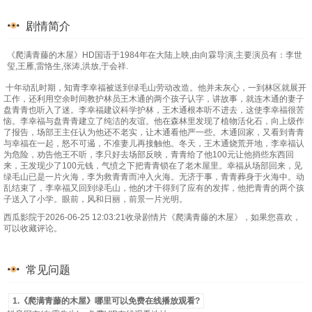
剧情简介
《爬满青藤的木屋》HD国语于1984年在大陆上映,由向霖导演,主要演员有：李世
玺,王雁,雷恪生,张涛,洪放,于会祥.
十年动乱时期，知青李幸福被送到绿毛山劳动改造。他并未灰心，一到林区就展开
工作，还利用空余时间教护林员王木通的两个孩子认字，讲故事，就连木通的妻子
盘青青也听入了迷。李幸福建议科学护林，王木通根本听不进去，这使李幸福很苦
恼。李幸福与盘青青建立了纯洁的友谊。他在森林里发现了植物活化石，向上级作
了报告，场部王主任认为他还不老实，让木通看他严一些。木通回家，又看到青青
与幸福在一起，怒不可遏，不准妻儿再接触他。冬天，王木通烧荒开地，李幸福认
为危险，劝告他王不听，李只好去场部反映，青青给了他100元让他捎些东西回
来，王发现少了100元钱，气愤之下把青青锁在了老木屋里。幸福从场部回来，见
绿毛山已是一片火海，李为救青青而冲入火海。无济于事，青青葬身于火海中。动
乱结束了，李幸福又回到绿毛山，他的才干得到了应有的发挥，他把青青的两个孩
子送入了小学。眼前，风和日丽，前景一片光明。
西瓜影院于2026-06-25 12:03:21收录剧情片《爬满青藤的木屋》，如果您喜欢，
可以收藏评论。
常见问题
1.《爬满青藤的木屋》哪里可以免费在线播放观看?