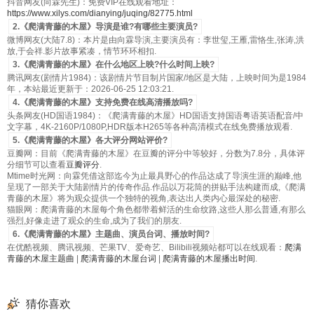
抖音网友(向霖先生)：免费VIP在线观看地址：
https://www.xilys.com/dianying/juqing/82775.html
2.《爬满青藤的木屋》导演是谁?有哪些主要演员?
微博网友(大陆7.8)：本片是由向霖导演,主要演员有：李世玺,王雁,雷恪生,张涛,洪
放,于会祥.影片故事紧凑，情节环环相扣.
3.《爬满青藤的木屋》在什么地区上映?什么时间上映?
腾讯网友(剧情片1984)：该剧情片节目制片国家/地区是大陆，上映时间为是1984
年，本站最近更新于：2026-06-25 12:03:21.
4.《爬满青藤的木屋》支持免费在线高清播放吗?
头条网友(HD国语1984)：《爬满青藤的木屋》HD国语支持国语粤语英语配音/中
文字幕，4K-2160P/1080P,HDR版本H265等各种高清模式在线免费播放观看.
5.《爬满青藤的木屋》各大评分网站评价?
豆瓣网：目前《爬满青藤的木屋》在豆瓣的评分中等较好，分数为7.8分，具体评
分细节可以查看
豆瓣评分
.
Mtime时光网：向霖凭借这部迄今为止最具野心的作品达成了导演生涯的巅峰,他
呈现了一部关于大陆剧情片的传奇作品.作品以万花筒的拼贴手法构建而成,《爬满
青藤的木屋》将为观众提供一个独特的视角,表达出人类内心最深处的秘密.
猫眼网：爬满青藤的木屋每个角色都带着鲜活的生命纹路,这些人那么普通,有那么
强烈,好像走进了观众的生命,成为了我们的朋友.
6.《爬满青藤的木屋》主题曲、演员台词、播放时间?
在优酷视频、腾讯视频、芒果TV、爱奇艺、Bilibili视频站都可以在线观看：
爬满
青藤的木屋主题曲
|
爬满青藤的木屋台词
|
爬满青藤的木屋播出时间
.
猜你喜欢