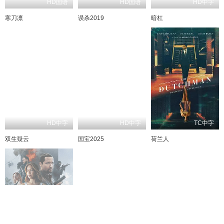
HD国语
HD国语
HD中字
寒刀凛
误杀2019
暗杠
HD中字
HD中字
TC中字
双生疑云
国宝2025
荷兰人