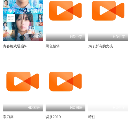
HD
HD中字
HD中字
青春格式塔崩坏
黑色城堡
为了所有的女孩
HD国语
HD中字
寒刀凛
误杀2019
暗杠