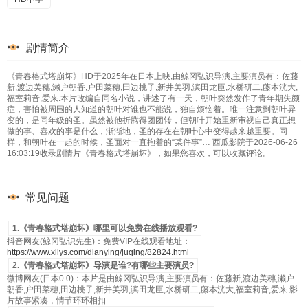
剧情简介
《青春格式塔崩坏》HD于2025年在日本上映,由鲸冈弘识导演,主要演员有：佐藤
新,渡边美穗,濑户朝香,户田菜穗,田边桃子,新井美羽,滨田龙臣,水桥研二,藤本洸大,
福室莉音,爱来.本片改编自同名小说，讲述了有一天，朝叶突然发作了青年期失颜
症，害怕被周围的人知道的朝叶对谁也不能说，独自烦恼着。唯一注意到朝叶异
变的，是同年级的圣。虽然被他折腾得团团转，但朝叶开始重新审视自己真正想
做的事、喜欢的事是什么，渐渐地，圣的存在在朝叶心中变得越来越重要。同
样，和朝叶在一起的时候，圣面对一直抱着的“某件事”… 西瓜影院于2026-06-26
16:03:19收录剧情片《青春格式塔崩坏》，如果您喜欢，可以收藏评论。
常见问题
1.《青春格式塔崩坏》哪里可以免费在线播放观看?
抖音网友(鲸冈弘识先生)：免费VIP在线观看地址：
https://www.xilys.com/dianying/juqing/82824.html
2.《青春格式塔崩坏》导演是谁?有哪些主要演员?
微博网友(日本0.0)：本片是由鲸冈弘识导演,主要演员有：佐藤新,渡边美穗,濑户
朝香,户田菜穗,田边桃子,新井美羽,滨田龙臣,水桥研二,藤本洸大,福室莉音,爱来.影
片故事紧凑，情节环环相扣.