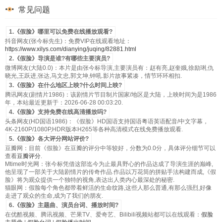
常见问题
1.《假脸》哪里可以免费在线播放观看?
抖音网友(张今标先生)：免费VIP在线观看地址：
https://www.xilys.com/dianying/juqing/82881.html
2.《假脸》导演是谁?有哪些主要演员?
微博网友(大陆0.0)：本片是由张今标导演,主要演员有：赵有亮,赵奎娥,徐励琍,仇
晓光,王跃进,张达,马文忠,郭文坤,钟吼.影片故事紧凑，情节环环相扣.
3.《假脸》在什么地区上映?什么时间上映?
腾讯网友(剧情片1986)：该剧情片节目制片国家/地区是大陆，上映时间为是1986
年，本站最近更新于：2026-06-28 00:03:20.
4.《假脸》支持免费在线高清播放吗?
头条网友(HD国语1986)：《假脸》HD国语支持国语粤语英语配音/中文字幕，
4K-2160P/1080P,HDR版本H265等各种高清模式在线免费播放观看.
5.《假脸》各大评分网站评价?
豆瓣网：目前《假脸》在豆瓣的评分中等较好，分数为0.0分，具体评分细节可以
查看
豆瓣评分
.
Mtime时光网：张今标凭借这部迄今为止最具野心的作品达成了导演生涯的巅峰,
他呈现了一部关于大陆剧情片的传奇作品.作品以万花筒的拼贴手法构建而成,《假
脸》将为观众提供一个独特的视角,表达出人类内心最深处的秘密.
猫眼网：假脸每个角色都带着鲜活的生命纹路,这些人那么普通,有那么强烈,好像
走进了观众的生命,成为了我们的朋友.
6.《假脸》主题曲、演员台词、播放时间?
在优酷视频、腾讯视频、芒果TV、爱奇艺、Bilibili视频站都可以在线观看：
假脸