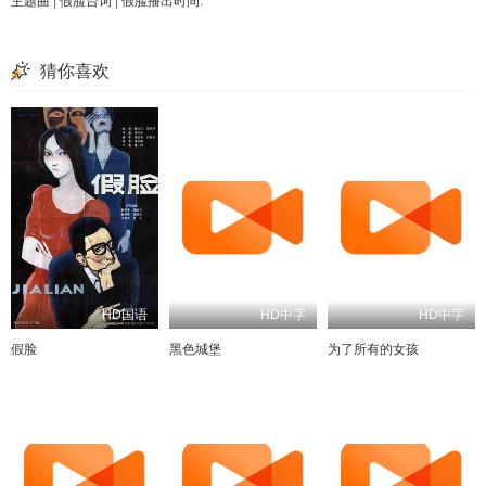
主题曲
|
假脸台词
|
假脸播出时间
.
猜你喜欢
HD国语
HD中字
HD中字
假脸
黑色城堡
为了所有的女孩