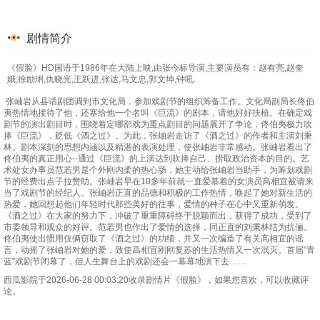
剧情简介
《假脸》HD国语于1986年在大陆上映,由张今标导演,主要演员有：赵有亮,赵奎
娥,徐励琍,仇晓光,王跃进,张达,马文忠,郭文坤,钟吼.
张岫岩从县话剧团调到市文化局，参加戏剧节的组织筹备工作。文化局副局长佟伯
夷热情地接待了他，还塞给他一个名叫《巨流》的剧本，请他好好扶植。在确定戏
剧节的演出剧目时，围绕着定哪部戏为重点剧目的问题展开了争论，佟伯夷极力吹
捧《巨流》，贬低《酒之过》。为此，张岫岩走访了《酒之过》的作者和主演刘秉
林。剧本深刻的思想内涵以及精湛的表演处理，使张岫岩非常感动。张岫岩看出了
佟伯夷的真正用心--通过《巨流》的上演达到吹捧自己、捞取政治资本的目的。艺
术处女办事员范若男是个外刚内柔的热心肠，她主动给张岫岩当助手，为筹划戏剧
节的经费出点子拉赞助。张岫岩早在10多年前就一直爱慕着的女演员高相宜被请来
当了戏剧节的经纪人。张岫岩正直的品德和积极的工作热情，唤起了她对新生活的
热爱，她回想起他们年轻时代那些美好的往事，爱情的种子在心中又重新萌发。
《酒之过》在大家的努力下，冲破了重重障碍终于脱颖而出，获得了成功，受到了
市委领导和观众的好评。范若男也作出了爱情的选择，同正直的刘秉林结为抗俪。
佟伯夷使出惯用伎俩窃取了《酒之过》的功绩，并又一次编造了有关高相宜的谣
言，动摇了张岫岩对她的爱，致使高相宜刚刚复苏的生活热情又一次泯灭。首届"青
蓝"戏剧节闭幕了，但人生舞台上的戏剧还会一幕幕地演下去……
西瓜影院于2026-06-28 00:03:20收录剧情片《假脸》，如果您喜欢，可以收藏评
论。