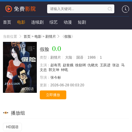
首页
电影
连续剧
综艺
动漫
短剧
当前位置
首页
>
电影
>
剧情片
《
假脸
》
0.0
假脸
类型：
剧情片
大陆
国语
1986
1
主演：
赵有亮
赵奎娥
徐励琍
仇晓光
王跃进
张达
马
文忠
郭文坤
钟吼
导演：
张今标
更新：
2026-06-28 00:03:20
HD国语
立即播放
播放组
HD国语