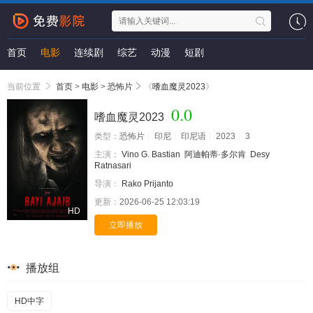
首页
电影
连续剧
综艺
动漫
短剧
当前位置
首页
>
电影
>
恐怖片
《
嗜血魔灵2023
》
0.0
嗜血魔灵2023
类型：
恐怖片
印尼
印尼语
2023
3
主演：
Vino G. Bastian
阿迪帕蒂·多尔肯
Desy
Ratnasari
导演：
Rako Prijanto
更新：
2026-06-25 12:03:19
HD
立即播放
播放组
HD中字