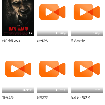
HD
HD中字
TC中字
嗜血魔灵2023
诡秘阴宅
重返寂静岭
HD中字
HD中字
HD中字
苍蝇之母
照亮黑暗
红嫁衣：纸新娘