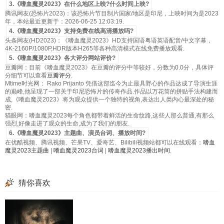
3.《嗜血魔灵2023》在什么地区上映?什么时间上映?
腾讯网友(恐怖片2023)：该恐怖片节目制片国家/地区是印尼，上映时间为是2023
年，本站最近更新于：2026-06-25 12:03:19.
4.《嗜血魔灵2023》支持免费在线高清播放吗?
头条网友(HD2023)：《嗜血魔灵2023》HD支持国语粤语英语配音/中文字幕，
4K-2160P/1080P,HDR版本H265等各种高清模式在线免费播放观看.
5.《嗜血魔灵2023》各大评分网站评价?
豆瓣网：目前《嗜血魔灵2023》在豆瓣的评分中等较好，分数为0.0分，具体评
分细节可以查看
豆瓣评分
.
Mtime时光网： Rako Prijanto 凭借这部迄今为止最具野心的作品达成了导演生涯
的巅峰,他呈现了一部关于印尼恐怖片的传奇作品.作品以万花筒的拼贴手法构建而
成,《嗜血魔灵2023》将为观众提供一个独特的视角,表达出人类内心最深处的秘
密.
猫眼网：嗜血魔灵2023每个角色都带着鲜活的生命纹路,这些人那么普通,有那么
强烈,好像走进了观众的生命,成为了我们的朋友.
6.《嗜血魔灵2023》主题曲、演员台词、播放时间?
在优酷视频、腾讯视频、芒果TV、爱奇艺、Bilibili视频站都可以在线观看：
嗜血
魔灵2023主题曲
|
嗜血魔灵2023台词
|
嗜血魔灵2023播出时间
.
猜你喜欢