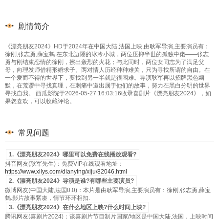
剧情简介
《漂亮朋友2024》HD于2024年在中国大陆,法国上映,由耿军导演,主要演员有：
徐刚,张志勇,薛宝鹤.在东北边陲的冰冷小城，两位压抑半世的孤独中佬——张志
勇与刚结束恋情的徐刚，擦出轰烈的火花；与此同时，两位女同志为了满足父
母，向理发师借精形婚求子。两对情人历经种种难关，只为寻找所谓的自由。在
一个爱而不得的世界下，要找到另一半就是很困难。导演耿军再以招牌黑色幽
默，在荒谬中寻找真理，在刺痛中道出属于他们的故事，努力在黑白分明的世界
寻找自我。 西瓜影院于2026-05-27 16:03:16收录喜剧片《漂亮朋友2024》，如
果您喜欢，可以收藏评论。
常见问题
1.《漂亮朋友2024》哪里可以免费在线播放观看?
抖音网友(耿军先生)：免费VIP在线观看地址：
https://www.xilys.com/dianying/xiju/82046.html
2.《漂亮朋友2024》导演是谁?有哪些主要演员?
微博网友(中国大陆,法国0.0)：本片是由耿军导演,主要演员有：徐刚,张志勇,薛宝
鹤.影片故事紧凑，情节环环相扣.
3.《漂亮朋友2024》在什么地区上映?什么时间上映?
腾讯网友(喜剧片2024)：该喜剧片节目制片国家/地区是中国大陆,法国，上映时间