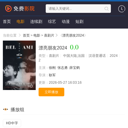
首页
电影
连续剧
综艺
动漫
短剧
当前位置
首页
>
电影
>
喜剧片
《
漂亮朋友2024
》
0.0
漂亮朋友2024
类型：
喜剧片
中国大陆,法国
汉语普通话
2024
2
主演：
徐刚
张志勇
薛宝鹤
导演：
耿军
更新：
2026-05-27 16:03:16
HD
立即播放
播放组
HD中字