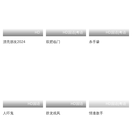
HD
HD国语|粤语
HD国语|粤语
漂亮朋友2024
双肥临门
杀手壕
HD国语
HD国语
HD国语|粤语
人吓鬼
群龙戏凤
情逢敌手