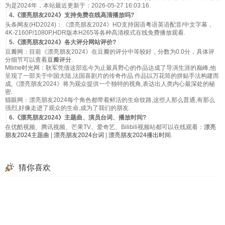
为是2024年，本站最近更新于：2026-05-27 16:03:16.
4.《漂亮朋友2024》支持免费在线高清播放吗?
头条网友(HD2024)：《漂亮朋友2024》HD支持国语粤语英语配音/中文字幕，
4K-2160P/1080P,HDR版本H265等各种高清模式在线免费播放观看.
5.《漂亮朋友2024》各大评分网站评价?
豆瓣网：目前《漂亮朋友2024》在豆瓣的评分中等较好，分数为0.0分，具体评
分细节可以查看
豆瓣评分
.
Mtime时光网：耿军凭借这部迄今为止最具野心的作品达成了导演生涯的巅峰,他
呈现了一部关于中国大陆,法国喜剧片的传奇作品.作品以万花筒的拼贴手法构建而
成,《漂亮朋友2024》将为观众提供一个独特的视角,表达出人类内心最深处的秘
密.
猫眼网：漂亮朋友2024每个角色都带着鲜活的生命纹路,这些人那么普通,有那么
强烈,好像走进了观众的生命,成为了我们的朋友.
6.《漂亮朋友2024》主题曲、演员台词、播放时间?
在优酷视频、腾讯视频、芒果TV、爱奇艺、Bilibili视频站都可以在线观看：
漂亮
朋友2024主题曲
|
漂亮朋友2024台词
|
漂亮朋友2024播出时间
.
猜你喜欢