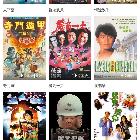
人吓鬼
群龙戏凤
情逢敌手
HD国语|粤语
HD国语
HD国语
奇门遁甲
魔高一丈
魔翡翠