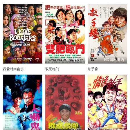
TC中字
HD国语|粤语
HD国语|粤语
我爱时尚盗窃
双肥临门
杀手壕
HD国语
HD国语
HD国语|粤语