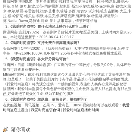
微博网友(美国0.0)：本片是由布茨·赖利导演,主要演员有： 柯柯·帕尔莫,娜奥米·
阿基,泰勒·佩奇,柳波,艾莎·冈萨雷斯,勒凯斯·斯坦菲尔德,威尔·保尔特,唐·钱德尔,黛
米·摩尔,纳贾·布雷德利,汉娜·艾琳,凯瑞斯·多西,瑞切尔·沃尔特斯,安吉丽娜·大卫,卡
拉·杨,哈萨尼·维贝兹·科默,布里安娜·斯塔克斯,凯斯米尔·特里斯·斯坦菲尔
德,Nadia Dawn,马赫迪·科奇 .影片故事紧凑，情节环环相扣.
3.《我爱时尚盗窃》在什么地区上映?什么时间上映?
腾讯网友(喜剧片2026)：该喜剧片节目制片国家/地区是美国，上映时间为是2026
年，本站最近更新于：2026-06-04 12:03:17.
4.《我爱时尚盗窃》支持免费在线高清播放吗?
头条网友(TC中字2026)：《我爱时尚盗窃》TC中字支持国语粤语英语配音/中文
字幕，4K-2160P/1080P,HDR版本H265等各种高清模式在线免费播放观看.
5.《我爱时尚盗窃》各大评分网站评价?
豆瓣网：目前《我爱时尚盗窃》在豆瓣的评分中等较好，分数为0.0分，具体评分
细节可以查看
豆瓣评分
.
Mtime时光网：布茨·赖利凭借这部迄今为止最具野心的作品达成了导演生涯的巅
峰,他呈现了一部关于美国喜剧片的传奇作品.作品以万花筒的拼贴手法构建而成,
《我爱时尚盗窃》将为观众提供一个独特的视角,表达出人类内心最深处的秘密.
猫眼网：我爱时尚盗窃每个角色都带着鲜活的生命纹路,这些人那么普通,有那么强
烈,好像走进了观众的生命,成为了我们的朋友.
6.《我爱时尚盗窃》主题曲、演员台词、播放时间?
在优酷视频、腾讯视频、芒果TV、爱奇艺、Bilibili视频站都可以在线观看：
我爱
时尚盗窃主题曲
|
我爱时尚盗窃台词
|
我爱时尚盗窃播出时间
.
猜你喜欢