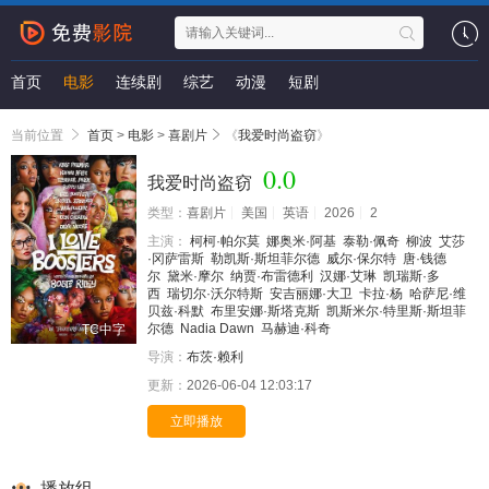
首页
电影
连续剧
综艺
动漫
短剧
当前位置
首页
>
电影
>
喜剧片
《
我爱时尚盗窃
》
0.0
我爱时尚盗窃
类型：
喜剧片
美国
英语
2026
2
主演：
柯柯·帕尔莫
娜奥米·阿基
泰勒·佩奇
柳波
艾莎
·冈萨雷斯
勒凯斯·斯坦菲尔德
威尔·保尔特
唐·钱德
尔
黛米·摩尔
纳贾·布雷德利
汉娜·艾琳
凯瑞斯·多
西
瑞切尔·沃尔特斯
安吉丽娜·大卫
卡拉·杨
哈萨尼·维
贝兹·科默
布里安娜·斯塔克斯
凯斯米尔·特里斯·斯坦菲
尔德
Nadia Dawn
马赫迪·科奇
TC中字
导演：
布茨·赖利
更新：
2026-06-04 12:03:17
立即播放
播放组