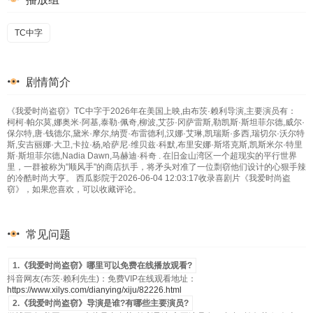
TC中字
剧情简介
《我爱时尚盗窃》TC中字于2026年在美国上映,由布茨·赖利导演,主要演员有：
柯柯·帕尔莫,娜奥米·阿基,泰勒·佩奇,柳波,艾莎·冈萨雷斯,勒凯斯·斯坦菲尔德,威尔·
保尔特,唐·钱德尔,黛米·摩尔,纳贾·布雷德利,汉娜·艾琳,凯瑞斯·多西,瑞切尔·沃尔特
斯,安吉丽娜·大卫,卡拉·杨,哈萨尼·维贝兹·科默,布里安娜·斯塔克斯,凯斯米尔·特里
斯·斯坦菲尔德,Nadia Dawn,马赫迪·科奇 . 在旧金山湾区一个超现实的平行世界
里，一群被称为"顺风手"的商店扒手，将矛头对准了一位剽窃他们设计的心狠手辣
的冷酷时尚大亨。 西瓜影院于2026-06-04 12:03:17收录喜剧片《我爱时尚盗
窃》，如果您喜欢，可以收藏评论。
常见问题
1.《我爱时尚盗窃》哪里可以免费在线播放观看?
抖音网友(布茨·赖利先生)：免费VIP在线观看地址：
https://www.xilys.com/dianying/xiju/82226.html
2.《我爱时尚盗窃》导演是谁?有哪些主要演员?