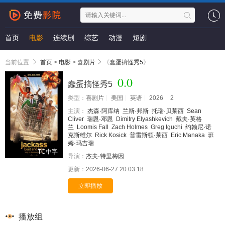
首页
电影
连续剧
综艺
动漫
短剧
当前位置
首页
>
电影
>
喜剧片
《
蠢蛋搞怪秀5
》
0.0
蠢蛋搞怪秀5
类型：
喜剧片
美国
英语
2026
2
主演：
杰森·阿库纳
兰斯·邦斯
托瑞·贝莱西
Sean
Cliver
瑞恩·邓恩
Dimitry Elyashkevich
戴夫·英格
兰
Loomis Fall
Zach Holmes
Greg Iguchi
约翰尼·诺
克斯维尔
Rick Kosick
普雷斯顿·莱西
Eric Manaka
班
姆·玛吉瑞
TC中字
导演：
杰夫·特里梅因
更新：
2026-06-27 20:03:18
立即播放
播放组