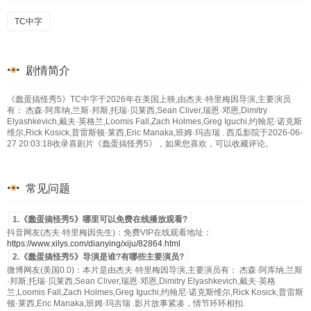
TC中字
剧情简介
《蠢蛋搞怪秀5》TC中字于2026年在美国上映,由杰夫·特里梅因导演,主要演员
有： 杰森·阿库纳,兰斯·邦斯,托瑞·贝莱西,Sean Cliver,瑞恩·邓恩,Dimitry
Elyashkevich,戴夫·英格兰,Loomis Fall,Zach Holmes,Greg Iguchi,约翰尼·诺克斯
维尔,Rick Kosick,普雷斯顿·莱西,Eric Manaka,班姆·玛吉瑞 . 西瓜影院于2026-06-
27 20:03:18收录喜剧片《蠢蛋搞怪秀5》，如果您喜欢，可以收藏评论。
常见问题
1.《蠢蛋搞怪秀5》哪里可以免费在线播放观看?
抖音网友(杰夫·特里梅因先生)：免费VIP在线观看地址：
https://www.xilys.com/dianying/xiju/82864.html
2.《蠢蛋搞怪秀5》导演是谁?有哪些主要演员?
微博网友(美国0.0)：本片是由杰夫·特里梅因导演,主要演员有： 杰森·阿库纳,兰斯
·邦斯,托瑞·贝莱西,Sean Cliver,瑞恩·邓恩,Dimitry Elyashkevich,戴夫·英格
兰,Loomis Fall,Zach Holmes,Greg Iguchi,约翰尼·诺克斯维尔,Rick Kosick,普雷斯
顿·莱西,Eric Manaka,班姆·玛吉瑞 .影片故事紧凑，情节环环相扣.