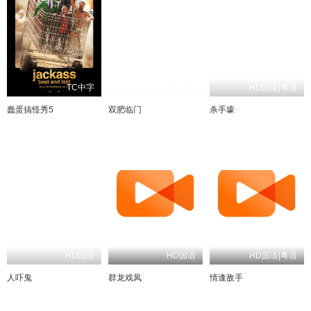
TC中字
HD国语|粤语
HD国语|粤语
蠢蛋搞怪秀5
双肥临门
杀手壕
HD国语
HD国语
HD国语|粤语
人吓鬼
群龙戏凤
情逢敌手