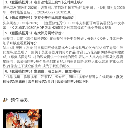
3.《蠢蛋搞怪秀5》在什么地区上映?什么时间上映?
腾讯网友(喜剧片2026)：该喜剧片节目制片国家/地区是美国，上映时间为是2026
年，本站最近更新于：2026-06-27 20:03:18.
4.《蠢蛋搞怪秀5》支持免费在线高清播放吗?
头条网友(TC中字2026)：《蠢蛋搞怪秀5》TC中字支持国语粤语英语配音/中文字
幕，4K-2160P/1080P,HDR版本H265等各种高清模式在线免费播放观看.
5.《蠢蛋搞怪秀5》各大评分网站评价?
豆瓣网：目前《蠢蛋搞怪秀5》在豆瓣的评分中等较好，分数为0.0分，具体评分
细节可以查看
豆瓣评分
.
Mtime时光网：杰夫·特里梅因凭借这部迄今为止最具野心的作品达成了导演生涯
的巅峰,他呈现了一部关于美国喜剧片的传奇作品.作品以万花筒的拼贴手法构建而
成,《蠢蛋搞怪秀5》将为观众提供一个独特的视角,表达出人类内心最深处的秘密.
猫眼网：蠢蛋搞怪秀5每个角色都带着鲜活的生命纹路,这些人那么普通,有那么强
烈,好像走进了观众的生命,成为了我们的朋友.
6.《蠢蛋搞怪秀5》主题曲、演员台词、播放时间?
在优酷视频、腾讯视频、芒果TV、爱奇艺、Bilibili视频站都可以在线观看：
蠢蛋
搞怪秀5主题曲
|
蠢蛋搞怪秀5台词
|
蠢蛋搞怪秀5播出时间
.
猜你喜欢