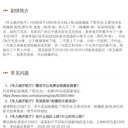
剧情简介
《爷儿俩开歌厅》HD国语于1992年在大陆上映,由陈佩斯,丁暄导演,主要演员有：
陈佩斯,陈强,傅艺伟. 老奎（陈强 饰）和儿子二子（陈佩斯 饰）在深圳闯荡一番
后，回到了北京。见多识广的父子俩决定在北京创业，老奎倾尽积蓄开办了一家
卡拉OK厅，并请来他们在车站结识的来京闯荡的小歌手小依（傅艺伟 饰）。卡拉
OK厅生意火爆，父子俩渐渐有了钱。二子爱上了小依，小依一方面和二子约会，
一方面又傍着老奎给她买这买那，另一方面又和另外一个台湾大款纠葛不清，周
旋在三个男人中间…… 西瓜影院于2026-06-28 20:03:19收录喜剧片《爷儿俩开
歌厅》，如果您喜欢，可以收藏评论。
常见问题
1.《爷儿俩开歌厅》哪里可以免费在线播放观看?
抖音网友(陈佩斯,丁暄先生)：免费VIP在线观看地址：
https://www.xilys.com/dianying/xiju/82893.html
2.《爷儿俩开歌厅》导演是谁?有哪些主要演员?
微博网友(大陆7.2)：本片是由陈佩斯,丁暄导演,主要演员有：陈佩斯,陈强,傅艺伟.
影片故事紧凑，情节环环相扣.
3.《爷儿俩开歌厅》在什么地区上映?什么时间上映?
腾讯网友(喜剧片1992)：该喜剧片节目制片国家/地区是大陆，上映时间为是1992
年，本站最近更新于：2026-06-28 20:03:19.