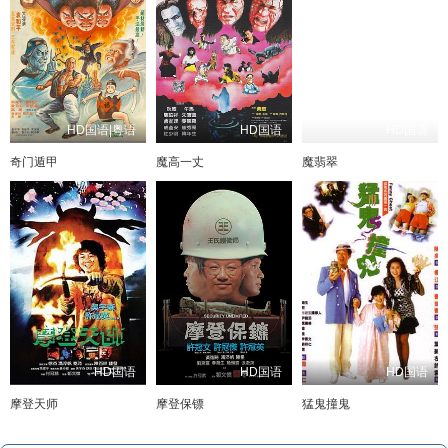
HD国语|粤语
HD国语
HD国语
奇门遁甲
魔高一丈
魔翡翠
HD国语
HD国语
HD国语
摩登天师
摩登保镖
猛鬼撞鬼