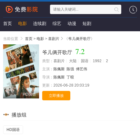
首页
电影
连续剧
综艺
动漫
短剧
当前位置
首页
>
电影
>
喜剧片
《
爷儿俩开歌厅
》
7.2
爷儿俩开歌厅
类型：
喜剧片
大陆
国语
1992
2
主演：
陈佩斯
陈强
傅艺伟
导演：
陈佩斯
丁暄
更新：
2026-06-28 20:03:19
HD国语
立即播放
播放组
HD国语