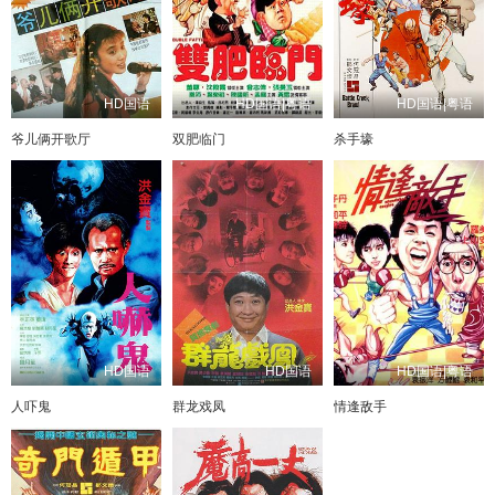
HD国语
HD国语|粤语
HD国语|粤语
爷儿俩开歌厅
双肥临门
杀手壕
HD国语
HD国语
HD国语|粤语
人吓鬼
群龙戏凤
情逢敌手