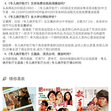
4.《爷儿俩开歌厅》支持免费在线高清播放吗?
头条网友(HD国语1992)：《爷儿俩开歌厅》HD国语支持国语粤语英语配音/中文
字幕，4K-2160P/1080P,HDR版本H265等各种高清模式在线免费播放观看.
5.《爷儿俩开歌厅》各大评分网站评价?
豆瓣网：目前《爷儿俩开歌厅》在豆瓣的评分中等较好，分数为7.2分，具体评分
细节可以查看
豆瓣评分
.
Mtime时光网：陈佩斯,丁暄凭借这部迄今为止最具野心的作品达成了导演生涯的
巅峰,他呈现了一部关于大陆喜剧片的传奇作品.作品以万花筒的拼贴手法构建而
成,《爷儿俩开歌厅》将为观众提供一个独特的视角,表达出人类内心最深处的秘
密.
猫眼网：爷儿俩开歌厅每个角色都带着鲜活的生命纹路,这些人那么普通,有那么强
烈,好像走进了观众的生命,成为了我们的朋友.
6.《爷儿俩开歌厅》主题曲、演员台词、播放时间?
在优酷视频、腾讯视频、芒果TV、爱奇艺、Bilibili视频站都可以在线观看：
爷儿
俩开歌厅主题曲
|
爷儿俩开歌厅台词
|
爷儿俩开歌厅播出时间
.
猜你喜欢