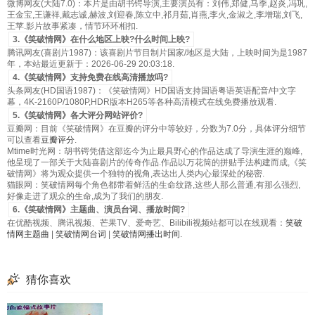
微博网友(大陆7.0)：本片是由胡书锷导演,主要演员有：刘伟,郑健,马季,赵炎,冯巩,
王金宝,王谦祥,戴志诚,赫波,刘迎春,陈立中,祁月茹,肖燕,李火,金淑之,李增瑞,刘飞,
王苹.影片故事紧凑，情节环环相扣.
3.《笑破情网》在什么地区上映?什么时间上映?
腾讯网友(喜剧片1987)：该喜剧片节目制片国家/地区是大陆，上映时间为是1987
年，本站最近更新于：2026-06-29 20:03:18.
4.《笑破情网》支持免费在线高清播放吗?
头条网友(HD国语1987)：《笑破情网》HD国语支持国语粤语英语配音/中文字
幕，4K-2160P/1080P,HDR版本H265等各种高清模式在线免费播放观看.
5.《笑破情网》各大评分网站评价?
豆瓣网：目前《笑破情网》在豆瓣的评分中等较好，分数为7.0分，具体评分细节
可以查看
豆瓣评分
.
Mtime时光网：胡书锷凭借这部迄今为止最具野心的作品达成了导演生涯的巅峰,
他呈现了一部关于大陆喜剧片的传奇作品.作品以万花筒的拼贴手法构建而成,《笑
破情网》将为观众提供一个独特的视角,表达出人类内心最深处的秘密.
猫眼网：笑破情网每个角色都带着鲜活的生命纹路,这些人那么普通,有那么强烈,
好像走进了观众的生命,成为了我们的朋友.
6.《笑破情网》主题曲、演员台词、播放时间?
在优酷视频、腾讯视频、芒果TV、爱奇艺、Bilibili视频站都可以在线观看：
笑破
情网主题曲
|
笑破情网台词
|
笑破情网播出时间
.
猜你喜欢