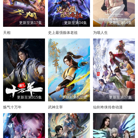
更新至第17集
更新至第04集
更新至第14集
天相
史上最强炼体老祖
为喵人生
更新至第315集
更新至第620集
更新至第07集
炼气十万年
武神主宰
仙剑奇侠传叁动漫