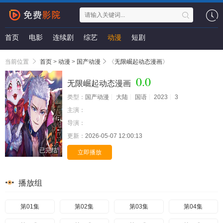
首页
电影
连续剧
综艺
动漫
短剧
当前位置
首页
>
动漫
>
国产动漫
《
无限崛起动态漫画
》
0.0
无限崛起动态漫画
类型：
国产动漫
大陆
国语
2023
3
主演：
导演：
更新：
2026-05-07 12:00:13
已完结
立即播放
播放组
第01集
第02集
第03集
第04集