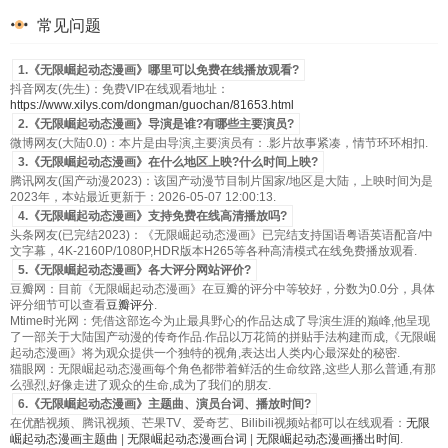
第53集
第54集
第55集
第56集
常见问题
第57集
第58集
第59集
第60集
1.《无限崛起动态漫画》哪里可以免费在线播放观看?
抖音网友(先生)：免费VIP在线观看地址：
https://www.xilys.com/dongman/guochan/81653.html
2.《无限崛起动态漫画》导演是谁?有哪些主要演员?
微博网友(大陆0.0)：本片是由导演,主要演员有：.影片故事紧凑，情节环环相扣.
3.《无限崛起动态漫画》在什么地区上映?什么时间上映?
腾讯网友(国产动漫2023)：该国产动漫节目制片国家/地区是大陆，上映时间为是
2023年，本站最近更新于：2026-05-07 12:00:13.
4.《无限崛起动态漫画》支持免费在线高清播放吗?
头条网友(已完结2023)：《无限崛起动态漫画》已完结支持国语粤语英语配音/中
文字幕，4K-2160P/1080P,HDR版本H265等各种高清模式在线免费播放观看.
5.《无限崛起动态漫画》各大评分网站评价?
豆瓣网：目前《无限崛起动态漫画》在豆瓣的评分中等较好，分数为0.0分，具体
评分细节可以查看
豆瓣评分
.
Mtime时光网：凭借这部迄今为止最具野心的作品达成了导演生涯的巅峰,他呈现
了一部关于大陆国产动漫的传奇作品.作品以万花筒的拼贴手法构建而成,《无限崛
起动态漫画》将为观众提供一个独特的视角,表达出人类内心最深处的秘密.
猫眼网：无限崛起动态漫画每个角色都带着鲜活的生命纹路,这些人那么普通,有那
么强烈,好像走进了观众的生命,成为了我们的朋友.
6.《无限崛起动态漫画》主题曲、演员台词、播放时间?
在优酷视频、腾讯视频、芒果TV、爱奇艺、Bilibili视频站都可以在线观看：
无限
崛起动态漫画主题曲
|
无限崛起动态漫画台词
|
无限崛起动态漫画播出时间
.