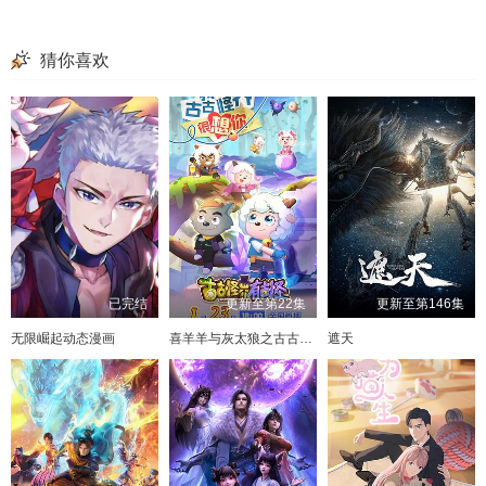
猜你喜欢
已完结
更新至第22集
更新至第146集
无限崛起动态漫画
喜羊羊与灰太狼之古古怪界有古怪
遮天