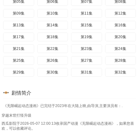
第05集
第06集
第07集
第08集
第09集
第10集
第11集
第12集
第13集
第14集
第15集
第16集
第17集
第18集
第19集
第20集
第21集
第22集
第23集
第24集
第25集
第26集
第27集
第28集
第29集
第30集
第31集
第32集
第33集
第34集
第35集
第36集
剧情简介
第37集
第38集
第39集
第40集
《无限崛起动态漫画》已完结于2023年在大陆上映,由导演,主要演员有：.
第41集
第42集
第43集
第44集
穿越末世打怪升级
第45集
第46集
第47集
第48集
西瓜影院于2026-05-07 12:00:13收录国产动漫《无限崛起动态漫画》，如果您喜
欢，可以收藏评论。
第49集
第50集
第51集
第52集