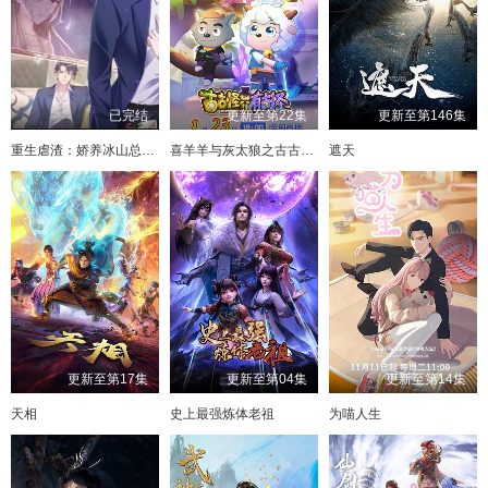
已完结
更新至第22集
更新至第146集
重生虐渣：娇养冰山总裁动态漫画
喜羊羊与灰太狼之古古怪界有古怪
遮天
更新至第17集
更新至第04集
更新至第14集
天相
史上最强炼体老祖
为喵人生