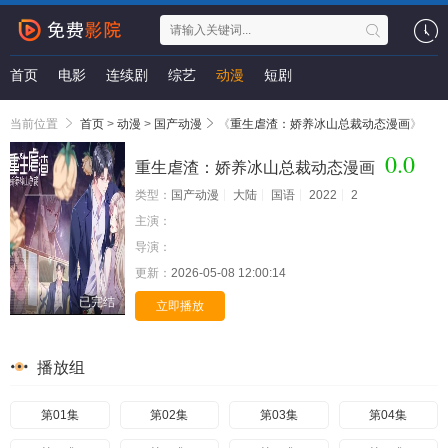
首页
电影
连续剧
综艺
动漫
短剧
当前位置
首页
>
动漫
>
国产动漫
《
重生虐渣：娇养冰山总裁动态漫画
》
0.0
重生虐渣：娇养冰山总裁动态漫画
类型：
国产动漫
大陆
国语
2022
2
主演：
导演：
更新：
2026-05-08 12:00:14
已完结
立即播放
播放组
第01集
第02集
第03集
第04集