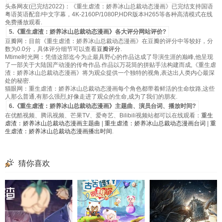
头条网友(已完结2022)：《重生虐渣：娇养冰山总裁动态漫画》已完结支持国语
粤语英语配音/中文字幕，4K-2160P/1080P,HDR版本H265等各种高清模式在线
免费播放观看.
5.《重生虐渣：娇养冰山总裁动态漫画》各大评分网站评价?
豆瓣网：目前《重生虐渣：娇养冰山总裁动态漫画》在豆瓣的评分中等较好，分
数为0.0分，具体评分细节可以查看
豆瓣评分
.
Mtime时光网：凭借这部迄今为止最具野心的作品达成了导演生涯的巅峰,他呈现
了一部关于大陆国产动漫的传奇作品.作品以万花筒的拼贴手法构建而成,《重生虐
渣：娇养冰山总裁动态漫画》将为观众提供一个独特的视角,表达出人类内心最深
处的秘密.
猫眼网：重生虐渣：娇养冰山总裁动态漫画每个角色都带着鲜活的生命纹路,这些
人那么普通,有那么强烈,好像走进了观众的生命,成为了我们的朋友.
6.《重生虐渣：娇养冰山总裁动态漫画》主题曲、演员台词、播放时间?
在优酷视频、腾讯视频、芒果TV、爱奇艺、Bilibili视频站都可以在线观看：
重生
虐渣：娇养冰山总裁动态漫画主题曲
|
重生虐渣：娇养冰山总裁动态漫画台词
|
重
生虐渣：娇养冰山总裁动态漫画播出时间
.
猜你喜欢