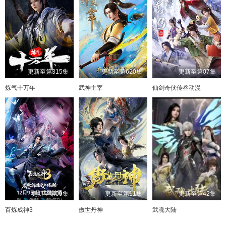
更新至第315集
更新至第620集
更新至第07集
炼气十万年
武神主宰
仙剑奇侠传叁动漫
更新至第09集
更新至第11集
更新至第42集
百炼成神3
傲世丹神
武魂大陆