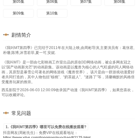
第05集
第06集
第07集
第08集
第09集
第10集
剧情简介
《我叫MT第四季》已完结于2011年在大陆上映,由周彬导演,主要演员有：葛张君,
朴珊,陈博,沐雪若菲,夏一可,安妮.
《我叫MT》是一部由七彩映画工作室出品的原创3D网络动画，被众多网友冠之
以“国产动画新光芒”的动画剧集。该动画是以魔兽为核心的人气旺盛的同人网络动
画，其原型是暴雪公司著名的网络游戏《魔兽世界》。该片是由一群游戏动漫爱好
者共同打造的，其中人物包括“核桃”、“奶茶超人”、“迷路了”等，清馨幽默的风格倍
受魔兽玩家的推崇。
西瓜影院于2026-06-03 12:00:09收录国产动漫《我叫MT第四季》，如果您喜欢，
可以收藏评论。
常见问题
1.《我叫MT第四季》哪里可以免费在线播放观看?
抖音网友(周彬先生)：免费VIP在线观看地址：
https://www.xilys.com/dongman/guochan/82175.html