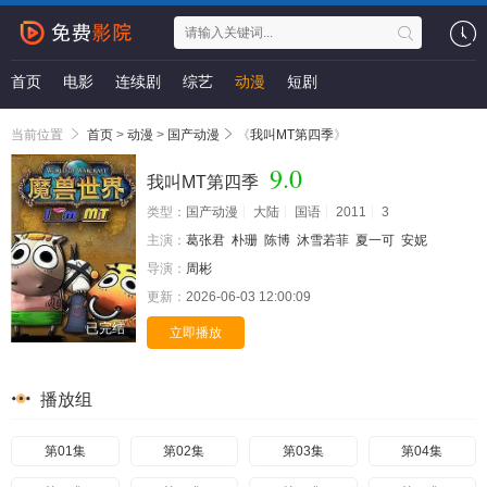
首页
电影
连续剧
综艺
动漫
短剧
当前位置
首页
>
动漫
>
国产动漫
《
我叫MT第四季
》
9.0
我叫MT第四季
类型：
国产动漫
大陆
国语
2011
3
主演：
葛张君
朴珊
陈博
沐雪若菲
夏一可
安妮
导演：
周彬
更新：
2026-06-03 12:00:09
已完结
立即播放
播放组
第01集
第02集
第03集
第04集