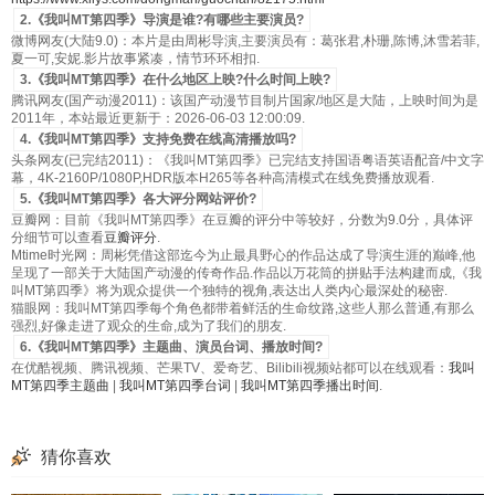
2.《我叫MT第四季》导演是谁?有哪些主要演员?
微博网友(大陆9.0)：本片是由周彬导演,主要演员有：葛张君,朴珊,陈博,沐雪若菲,
夏一可,安妮.影片故事紧凑，情节环环相扣.
3.《我叫MT第四季》在什么地区上映?什么时间上映?
腾讯网友(国产动漫2011)：该国产动漫节目制片国家/地区是大陆，上映时间为是
2011年，本站最近更新于：2026-06-03 12:00:09.
4.《我叫MT第四季》支持免费在线高清播放吗?
头条网友(已完结2011)：《我叫MT第四季》已完结支持国语粤语英语配音/中文字
幕，4K-2160P/1080P,HDR版本H265等各种高清模式在线免费播放观看.
5.《我叫MT第四季》各大评分网站评价?
豆瓣网：目前《我叫MT第四季》在豆瓣的评分中等较好，分数为9.0分，具体评
分细节可以查看
豆瓣评分
.
Mtime时光网：周彬凭借这部迄今为止最具野心的作品达成了导演生涯的巅峰,他
呈现了一部关于大陆国产动漫的传奇作品.作品以万花筒的拼贴手法构建而成,《我
叫MT第四季》将为观众提供一个独特的视角,表达出人类内心最深处的秘密.
猫眼网：我叫MT第四季每个角色都带着鲜活的生命纹路,这些人那么普通,有那么
强烈,好像走进了观众的生命,成为了我们的朋友.
6.《我叫MT第四季》主题曲、演员台词、播放时间?
在优酷视频、腾讯视频、芒果TV、爱奇艺、Bilibili视频站都可以在线观看：
我叫
MT第四季主题曲
|
我叫MT第四季台词
|
我叫MT第四季播出时间
.
猜你喜欢