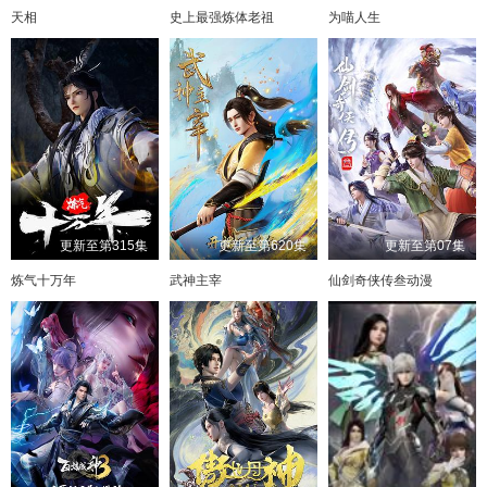
天相
史上最强炼体老祖
为喵人生
更新至第315集
更新至第620集
更新至第07集
炼气十万年
武神主宰
仙剑奇侠传叁动漫