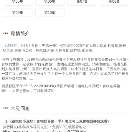
第05集
第06集
第07集
第08集
第09集
第10集
剧情简介
《请吃红小豆吧！食物世界第一季》已完结于2025年在大陆上映,由林春柳,陈梓
聪导演,主要演员有：林佩妍,朱芷仪,林春柳,陈梓聪,霍炤峰.
你有没有想过，没被吃完的食物会去哪里？被浪费掉的食物其实会来到一个只属于
食物的世界，它被称作“好东西城”，食物在这里得到清洗、消毒和修复，接着又回
到人类世界“上班”，重复出现在人类的碗里！红小豆就是这样日复一日没被吃掉的
一颗红豆，然而这天意外发生了！有一个人类食物中毒，而红小豆成为了那个被食
察局怀疑的对象……
西瓜影院于2026-06-22 20:00:09收录国产动漫《请吃红小豆吧！食物世界第一
季》，如果您喜欢，可以收藏评论。
常见问题
1.《请吃红小豆吧！食物世界第一季》哪里可以免费在线播放观看?
抖音网友(林春柳,陈梓聪先生)：免费VIP在线观看地址：
https://www.xilys.com/dongman/guochan/82700.html