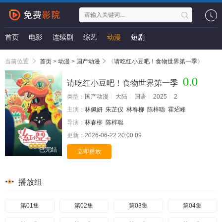
首页
电影
连续剧
综艺
动漫
短剧
当前位置
首页
>
动漫
>
国产动漫
《
请吃红小豆吧！食物世界第一季
》
0.0
请吃红小豆吧！食物世界第一季
类型：
国产动漫
大陆
国语
2025
2
主演：
林佩妍
朱芷仪
林春柳
陈梓聪
霍炤峰
导演：
林春柳
陈梓聪
更新：
2026-06-22 20:00:09
已完结
立即播放
播放组
第01集
第02集
第03集
第04集