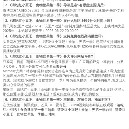
2.《请吃红小豆吧！食物世界第一季》导演是谁?有哪些主要演员?
微博网友(大陆0.0)：本片是由林春柳,陈梓聪导演,主要演员有：林佩妍,朱芷仪,林
春柳,陈梓聪,霍炤峰.影片故事紧凑，情节环环相扣.
3.《请吃红小豆吧！食物世界第一季》在什么地区上映?什么时间上映?
腾讯网友(国产动漫2025)：该国产动漫节目制片国家/地区是大陆，上映时间为是
2025年，本站最近更新于：2026-06-22 20:00:09.
4.《请吃红小豆吧！食物世界第一季》支持免费在线高清播放吗?
头条网友(已完结2025)：《请吃红小豆吧！食物世界第一季》已完结支持国语粤
语英语配音/中文字幕，4K-2160P/1080P,HDR版本H265等各种高清模式在线免
费播放观看.
5.《请吃红小豆吧！食物世界第一季》各大评分网站评价?
豆瓣网：目前《请吃红小豆吧！食物世界第一季》在豆瓣的评分中等较好，分数
为0.0分，具体评分细节可以查看
豆瓣评分
.
Mtime时光网：林春柳,陈梓聪凭借这部迄今为止最具野心的作品达成了导演生涯
的巅峰,他呈现了一部关于大陆国产动漫的传奇作品.作品以万花筒的拼贴手法构建
而成,《请吃红小豆吧！食物世界第一季》将为观众提供一个独特的视角,表达出人
类内心最深处的秘密.
猫眼网：请吃红小豆吧！食物世界第一季每个角色都带着鲜活的生命纹路,这些人
那么普通,有那么强烈,好像走进了观众的生命,成为了我们的朋友.
6.《请吃红小豆吧！食物世界第一季》主题曲、演员台词、播放时间?
在优酷视频、腾讯视频、芒果TV、爱奇艺、Bilibili视频站都可以在线观看：
请吃
红小豆吧！食物世界第一季主题曲
|
请吃红小豆吧！食物世界第一季台词
|
请吃红
小豆吧！食物世界第一季播出时间
.