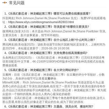
常见问题
1.《乐高幻影忍者：神龙崛起第三季》哪里可以免费在线播放观看?
抖音网友( Rich Johnson,Daniel Ife,Shane Poettcker 先生)：免费VIP在线观看地
址：
https://www.xilys.com/dongman/oumei/82803.html
2.《乐高幻影忍者：神龙崛起第三季》导演是谁?有哪些主要演员?
微博网友(加拿大0.0)：本片是由 Rich Johnson,Daniel Ife,Shane Poettcker 导演,
主要演员有：.影片故事紧凑，情节环环相扣.
3.《乐高幻影忍者：神龙崛起第三季》在什么地区上映?什么时间上映?
腾讯网友(欧美动漫2025)：该欧美动漫节目制片国家/地区是加拿大，上映时间为
是2025年，本站最近更新于：2026-06-26 16:00:08.
4.《乐高幻影忍者：神龙崛起第三季》支持免费在线高清播放吗?
头条网友(已完结2025)：《乐高幻影忍者：神龙崛起第三季》已完结支持国语粤
语英语配音/中文字幕，4K-2160P/1080P,HDR版本H265等各种高清模式在线免
费播放观看.
5.《乐高幻影忍者：神龙崛起第三季》各大评分网站评价?
豆瓣网：目前《乐高幻影忍者：神龙崛起第三季》在豆瓣的评分中等较好，分数
为0.0分，具体评分细节可以查看
豆瓣评分
.
Mtime时光网： Rich Johnson,Daniel Ife,Shane Poettcker 凭借这部迄今为止最
具野心的作品达成了导演生涯的巅峰,他呈现了一部关于加拿大欧美动漫的传奇作
品.作品以万花筒的拼贴手法构建而成,《乐高幻影忍者：神龙崛起第三季》将为观
众提供一个独特的视角,表达出人类内心最深处的秘密.
猫眼网：乐高幻影忍者：神龙崛起第三季每个角色都带着鲜活的生命纹路,这些人
那么普通,有那么强烈,好像走进了观众的生命,成为了我们的朋友.
6.《乐高幻影忍者：神龙崛起第三季》主题曲、演员台词、播放时间?