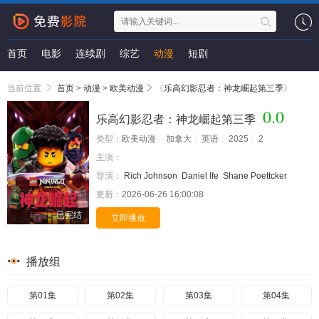
首页
电影
连续剧
综艺
动漫
短剧
当前位置
首页
>
动漫
>
欧美动漫
《
乐高幻影忍者：神龙崛起第三季
》
0.0
乐高幻影忍者：神龙崛起第三季
类型：
欧美动漫
加拿大
英语
2025
2
主演：
导演：
Rich Johnson
Daniel Ife
Shane Poettcker
更新：
2026-06-26 16:00:08
已完结
立即播放
播放组
第01集
第02集
第03集
第04集