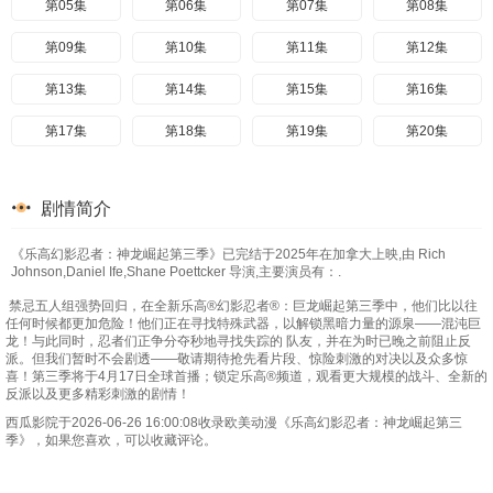
第05集
第06集
第07集
第08集
第09集
第10集
第11集
第12集
第13集
第14集
第15集
第16集
第17集
第18集
第19集
第20集
剧情简介
《乐高幻影忍者：神龙崛起第三季》已完结于2025年在加拿大上映,由 Rich
Johnson,Daniel Ife,Shane Poettcker 导演,主要演员有：.
禁忌五人组强势回归，在全新乐高®幻影忍者®：巨龙崛起第三季中，他们比以往
任何时候都更加危险！他们正在寻找特殊武器，以解锁黑暗力量的源泉——混沌巨
龙！与此同时，忍者们正争分夺秒地寻找失踪的 队友，并在为时已晚之前阻止反
派。但我们暂时不会剧透——敬请期待抢先看片段、惊险刺激的对决以及众多惊
喜！第三季将于4月17日全球首播；锁定乐高®频道，观看更大规模的战斗、全新的
反派以及更多精彩刺激的剧情！
西瓜影院于2026-06-26 16:00:08收录欧美动漫《乐高幻影忍者：神龙崛起第三
季》，如果您喜欢，可以收藏评论。