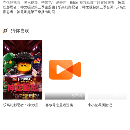
在优酷视频、腾讯视频、芒果TV、爱奇艺、Bilibili视频站都可以在线观看：
乐高
幻影忍者：神龙崛起第三季主题曲
|
乐高幻影忍者：神龙崛起第三季台词
|
乐高幻
影忍者：神龙崛起第三季播出时间
.
猜你喜欢
已完结
已完结
已完结
乐高幻影忍者：神龙崛起第三季
赛尔号之圣者逆袭
小小世界历险记