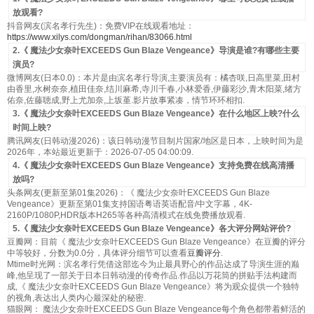
放观看?
抖音网友(滨名孝行先生)：免费VIP在线观看地址：
https://www.xilys.com/dongman/rihan/83066.html
2.《 魔法少女奈叶EXCEEDS Gun Blaze Vengeance》导演是谁?有哪些主要
演员?
微博网友(日本0.0)：本片是由滨名孝行导演,主要演员有：橘杏咲,日高里菜,田村
由香里,水树奈奈,植田佳奈,结川麻希,寺川千春,小林爱香,伊藤彩沙,青木阳菜,绪方
佑奈,佐藤聴成,野上尤加奈,上坂堇.影片故事紧凑，情节环环相扣.
3.《 魔法少女奈叶EXCEEDS Gun Blaze Vengeance》在什么地区上映?什么
时间上映?
腾讯网友(日韩动漫2026)：该日韩动漫节目制片国家/地区是日本，上映时间为是
2026年，本站最近更新于：2026-07-05 04:00:09.
4.《 魔法少女奈叶EXCEEDS Gun Blaze Vengeance》支持免费在线高清播
放吗?
头条网友(更新至第01集2026)：《 魔法少女奈叶EXCEEDS Gun Blaze
Vengeance》更新至第01集支持国语粤语英语配音/中文字幕，4K-
2160P/1080P,HDR版本H265等各种高清模式在线免费播放观看.
5.《 魔法少女奈叶EXCEEDS Gun Blaze Vengeance》各大评分网站评价?
豆瓣网：目前《 魔法少女奈叶EXCEEDS Gun Blaze Vengeance》在豆瓣的评分
中等较好，分数为0.0分，具体评分细节可以查看
豆瓣评分
.
Mtime时光网：滨名孝行凭借这部迄今为止最具野心的作品达成了导演生涯的巅
峰,他呈现了一部关于日本日韩动漫的传奇作品.作品以万花筒的拼贴手法构建而
成,《 魔法少女奈叶EXCEEDS Gun Blaze Vengeance》将为观众提供一个独特
的视角,表达出人类内心最深处的秘密.
猫眼网： 魔法少女奈叶EXCEEDS Gun Blaze Vengeance每个角色都带着鲜活的