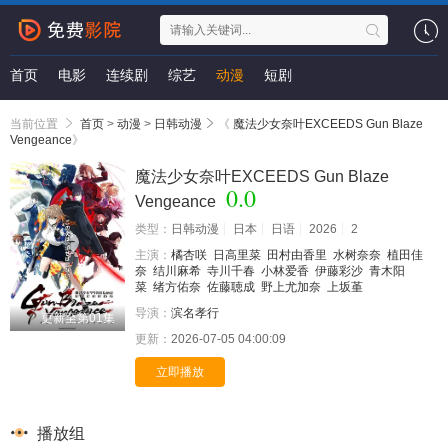
首页
电影
连续剧
综艺
动漫
短剧
当前位置
首页
>
动漫
>
日韩动漫
《
魔法少女奈叶EXCEEDS Gun Blaze
Vengeance
》
魔法少女奈叶EXCEEDS Gun Blaze
0.0
Vengeance
类型：
日韩动漫
日本
日语
2026
2
主演：
橘杏咲
日高里菜
田村由香里
水树奈奈
植田佳
奈
结川麻希
寺川千春
小林爱香
伊藤彩沙
青木阳
菜
绪方佑奈
佐藤聴成
野上尤加奈
上坂堇
导演：
滨名孝行
更新至第01集
更新：
2026-07-05 04:00:09
立即播放
播放组