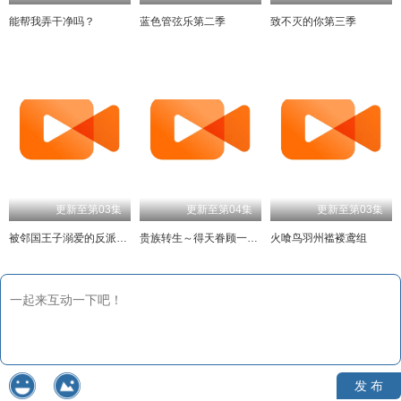
能帮我弄干净吗？
蓝色管弦乐第二季
致不灭的你第三季
更新至第03集
更新至第04集
更新至第03集
被邻国王子溺爱的反派女主
贵族转生～得天眷顾一出生就获得最强力量～
火喰鸟羽州褴褛鸢组
发 布