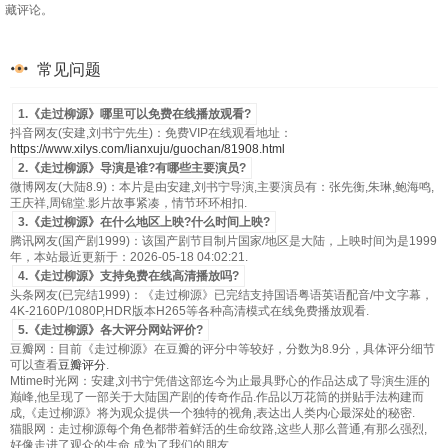
藏评论。
常见问题
1.《走过柳源》哪里可以免费在线播放观看?
抖音网友(安建,刘书宁先生)：免费VIP在线观看地址：
https://www.xilys.com/lianxuju/guochan/81908.html
2.《走过柳源》导演是谁?有哪些主要演员?
微博网友(大陆8.9)：本片是由安建,刘书宁导演,主要演员有：张先衡,朱琳,鲍海鸣,
王庆祥,周锦堂.影片故事紧凑，情节环环相扣.
3.《走过柳源》在什么地区上映?什么时间上映?
腾讯网友(国产剧1999)：该国产剧节目制片国家/地区是大陆，上映时间为是1999
年，本站最近更新于：2026-05-18 04:02:21.
4.《走过柳源》支持免费在线高清播放吗?
头条网友(已完结1999)：《走过柳源》已完结支持国语粤语英语配音/中文字幕，
4K-2160P/1080P,HDR版本H265等各种高清模式在线免费播放观看.
5.《走过柳源》各大评分网站评价?
豆瓣网：目前《走过柳源》在豆瓣的评分中等较好，分数为8.9分，具体评分细节
可以查看
豆瓣评分
.
Mtime时光网：安建,刘书宁凭借这部迄今为止最具野心的作品达成了导演生涯的
巅峰,他呈现了一部关于大陆国产剧的传奇作品.作品以万花筒的拼贴手法构建而
成,《走过柳源》将为观众提供一个独特的视角,表达出人类内心最深处的秘密.
猫眼网：走过柳源每个角色都带着鲜活的生命纹路,这些人那么普通,有那么强烈,
好像走进了观众的生命,成为了我们的朋友.