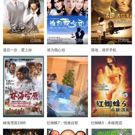
已完结
已完结
已完结
退后一步，爱上你
谁为我心动
落地，请开手机
已完结
已完结
已完结
林海雪原1986
红蜘蛛7：情难自禁
红蜘蛛5：本能诱惑