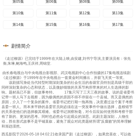
第05集
第06集
第08集
第09集
第10集
第11集
第12集
第13集
第14集
第15集
第16集
第17集
剧情简介
《走过柳源》已完结于1999年在大陆上映,由安建,刘书宁导演,主要演员有：张先
衡,朱琳,鲍海鸣,王庆祥,周锦堂.
由长春电视台与中央电视台影视部、武汉电视剧中心合作拍摄的17集电视连续剧
《走过柳源》于1999年在中央电视台一套黄金时间播出，并获飞天奖一等奖。
该剧描写身处当代转型时期深刻复杂的社会生活的各级官员特别是高级干部的
同样深刻复杂的心态和状态，以及微妙细致的关系节构所带来的对人生选择的影
响。题材虽已不新，但故事奇特。 17集只写了三天三夜的故事。说的是省委书
记带一班人马下去视察，因为极偶然的原因不得不停留在一个县城。而又是偶然的
原因，介入了一个复杂的案件。省委书记把行期一拖再拖，决意通过这个案子考察
县委一班人。而本来平静的县委官员则必须在这一突发事件中做出选择，盘根错节
的关系使他们的选择极其艰难。省委书记洞察秋毫，对今后应如何使用和考察干部
有了新的、更深的思考。同时也必然会引起观众的深思。此剧主题深刻，人物生
动，胜在形式故事不是平铺直叙，避免了观众对此类题材所谓"反腐败"的简单理解
和渐趋漠然。
西瓜影院于2026-05-18 04:02:21收录国产剧《走过柳源》，如果您喜欢，可以收