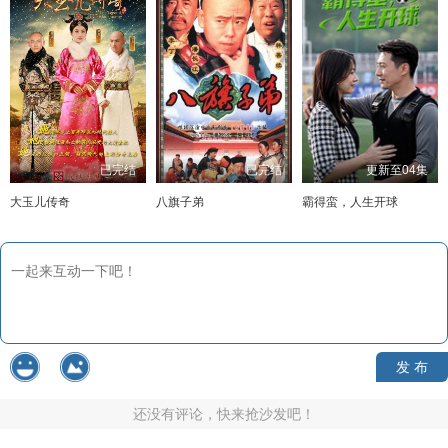
已完结
已完结
更新至04集
大玉儿传奇
八旗子弟
霸得蛮，人生开球
发 布
还没有评论，快来抢沙发吧！