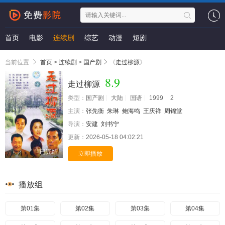
首页
电影
连续剧
综艺
动漫
短剧
当前位置
首页
>
连续剧
>
国产剧
《
走过柳源
》
8.9
走过柳源
类型：
国产剧
大陆
国语
1999
2
主演：
张先衡
朱琳
鲍海鸣
王庆祥
周锦堂
导演：
安建
刘书宁
更新：
2026-05-18 04:02:21
已完结
立即播放
播放组
第01集
第02集
第03集
第04集