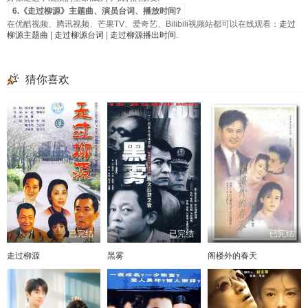
6.《走过柳源》主题曲、演员台词、播放时间?
在优酷视频、腾讯视频、芒果TV、爱奇艺、Bilibili视频站都可以在线观看：
走过
柳源主题曲
|
走过柳源台词
|
走过柳源播出时间
.
猜你喜欢
已完结
已完结
已完结
走过柳源
黑雾
阁楼外的春天