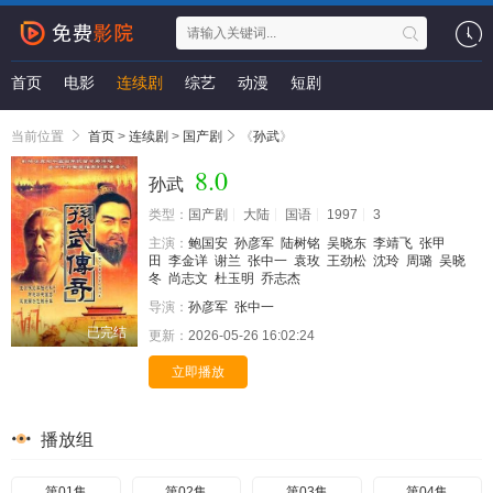
首页
电影
连续剧
综艺
动漫
短剧
当前位置
首页
>
连续剧
>
国产剧
《
孙武
》
8.0
孙武
类型：
国产剧
大陆
国语
1997
3
主演：
鲍国安
孙彦军
陆树铭
吴晓东
李靖飞
张甲
田
李金详
谢兰
张中一
袁玫
王劲松
沈玲
周璐
吴晓
冬
尚志文
杜玉明
乔志杰
导演：
孙彦军
张中一
已完结
更新：
2026-05-26 16:02:24
立即播放
播放组
第01集
第02集
第03集
第04集