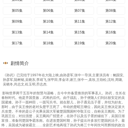
第05集
第06集
第07集
第08集
第09集
第10集
第11集
第12集
第13集
第14集
第15集
第16集
第17集
第18集
第19集
第20集
剧情简介
《孙武》已完结于1997年在大陆上映,由孙彦军,张中一导演,主要演员有：鲍国安,
孙彦军,陆树铭,吴晓东,李靖飞,张甲田,李金详,谢兰,张中一,袁玫,王劲松,沈玲,周璐,
吴晓冬,尚志文,杜玉明,乔志杰.
影响世界两千五百年的智慧与谋略，古今中外备受推崇的军事圣人。孙武，生长在
春秋时代。他是齐国贵族，武将的后代。由于战乱，孙子便随人们到比较安定的吴
国避难。孙子一面种田，一面写兵书。就在那儿，孙子遇见伍子胥，并结为好友。
那时，由于吴王僚的老对头楚平王死了，年幼的楚昭王继位，因此吴王僚决定派大
兵攻楚。不幸的是公子光乘吴国大军被楚国围困时夺取王位，自称吴王阖闾。为了
巩固王位，对抗强楚，吴王阖闾广招贤才，在孙子以及伍子胥的辅佐下，吴国日渐
富强，准备同楚国争霸东南。在进攻楚国时期，孙子提出许多攻打楚国的法子。最
终，吴国成为诸侯霸主……全剧艺术地再现了孙武为将三十年间坎坷而辉煌的政治