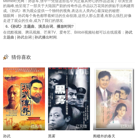
Mtime时光网：孙彦军,张中一凭借这部迄今为止最具野心的作品达成了导演生涯
的巅峰,他呈现了一部关于大陆国产剧的传奇作品.作品以万花筒的拼贴手法构建而
成,《孙武》将为观众提供一个独特的视角,表达出人类内心最深处的秘密.
猫眼网：孙武每个角色都带着鲜活的生命纹路,这些人那么普通,有那么强烈,好像
走进了观众的生命,成为了我们的朋友.
6.《孙武》主题曲、演员台词、播放时间?
在优酷视频、腾讯视频、芒果TV、爱奇艺、Bilibili视频站都可以在线观看：
孙武
主题曲
|
孙武台词
|
孙武播出时间
.
猜你喜欢
已完结
已完结
已完结
孙武
黑雾
阁楼外的春天