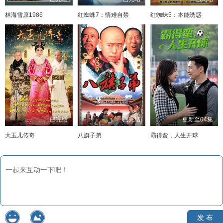
林海雪原1986
红蜘蛛7：情难自禁
红蜘蛛5：本能诱惑
已完结
已完结
更新至04集
大玉儿传奇
八旗子弟
霸得蛮，人生开球
发 布