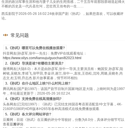
生涯的政治军事生涯和他与妻子儿女的生死情感，二千五百年前那段群雄迭起烽火
不断的历史及一代兵圣坎坷，悲壮而又传奇的一生……
西瓜影院于2026-05-26 16:02:24收录国产剧《孙武》，如果您喜欢，可以收藏评
论。
常见问题
1.《孙武》哪里可以免费在线播放观看?
抖音网友(孙彦军,张中一先生)：免费VIP在线观看地址：
https://www.xilys.com/lianxuju/guochan/82023.html
2.《孙武》导演是谁?有哪些主要演员?
微博网友(大陆8.0)：本片是由孙彦军,张中一导演,主要演员有：鲍国安,孙彦军,陆
树铭,吴晓东,李靖飞,张甲田,李金详,谢兰,张中一,袁玫,王劲松,沈玲,周璐,吴晓冬,尚
志文,杜玉明,乔志杰.影片故事紧凑，情节环环相扣.
3.《孙武》在什么地区上映?什么时间上映?
腾讯网友(国产剧1997)：该国产剧节目制片国家/地区是大陆，上映时间为是1997
年，本站最近更新于：2026-05-26 16:02:24.
4.《孙武》支持免费在线高清播放吗?
头条网友(已完结1997)：《孙武》已完结支持国语粤语英语配音/中文字幕，4K-
2160P/1080P,HDR版本H265等各种高清模式在线免费播放观看.
5.《孙武》各大评分网站评价?
豆瓣网：目前《孙武》在豆瓣的评分中等较好，分数为8.0分，具体评分细节可以
查看
豆瓣评分
.