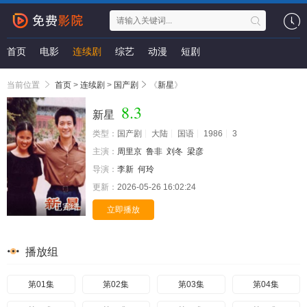
首页
电影
连续剧
综艺
动漫
短剧
当前位置
首页
>
连续剧
>
国产剧
《
新星
》
8.3
新星
类型：
国产剧
大陆
国语
1986
3
主演：
周里京
鲁非
刘冬
梁彦
导演：
李新
何玲
更新：
2026-05-26 16:02:24
已完结
立即播放
播放组
第01集
第02集
第03集
第04集