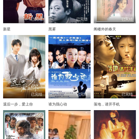
已完结
已完结
已完结
新星
黑雾
阁楼外的春天
已完结
已完结
已完结
退后一步，爱上你
谁为我心动
落地，请开手机