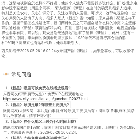
演，这部电视剧会怎么样？不好说，他的个人魅力不需要我多说什么。[口述/北京电
影学院李副教授（周里京同事） 采访/董薇]《新星》在当时的确受到很多人追捧。
特别是关注农村、关心知识分子、关注改革的人爱看。可以说，这部电视剧给一些
关心局势的人指出了方向。很多人是从《新星》当中知道，原来县委书记是这样工
作的。基层干部怎么推进改革，新旧两种制度之间可能会起什么样的冲突？这些都
可以通过看《新星》获得理解和共鸣。而且，那时电视机才刚刚普及，电视剧的选
择也非常有限，可以说，观众是别无选择地“选择”了追捧《新星》。此外，还有一
个重要的原因，李向南的扮演者周里京很帅，1980年代不是流行高仓健的那
种“冷”吗？周里京也有这种气质，他非常吸引人。
西瓜影院于2026-05-26 16:02:24收录国产剧《新星》，如果您喜欢，可以收藏评
论。
常见问题
1.《新星》哪里可以免费在线播放观看?
抖音网友(李新,何玲先生)：免费VIP在线观看地址：
https://www.xilys.com/lianxuju/guochan/82027.html
2.《新星》导演是谁?有哪些主要演员?
微博网友(大陆8.3)：本片是由李新,何玲导演,主要演员有：周里京,鲁非,刘冬,梁彦.
影片故事紧凑，情节环环相扣.
3.《新星》在什么地区上映?什么时间上映?
腾讯网友(国产剧1986)：该国产剧节目制片国家/地区是大陆，上映时间为是1986
年，本站最近更新于：2026-05-26 16:02:24.
4.《新星》支持免费在线高清播放吗?