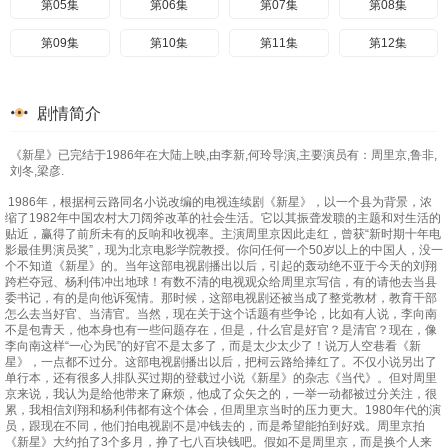
第05集
第06集
第07集
第08集
第09集
第10集
第11集
第12集
剧情简介
《新星》已完结于1986年在大陆上映,由李新,何玲导演,主要演员有：周里京,鲁非,
刘冬,梁彦.
1986年，根据柯云路同名小说改编的电视连续剧《新星》，以一个县为背景，浓
缩了1982年中国农村大刀阔斧改革的社会生活。它以其振聋发聩的主题和对生活的
贴近，赢得了前所未有的反响和收视率。主演周里京因此走红，曾获“新时期十年电
影最佳男演员奖”，现为北京电影学院教授。你问任何一个50岁以上的中国人，没一
个不知道《新星》的。当年这部电视剧播出以后，引起的轰动绝不亚于今天的刘翔
跨栏夺冠、杨利伟冲出地球！有数不清的电视观众给周里京写信，有的请他去当县
委书记，有的是向他诉冤情。那时候，这部电视剧还被当成了整党教材，教育干部
怎么去当好官、当清官。当然，现在关于这个话题有些争论，比如有人说，李向南
不是包青天，他本身也有一些问题存在，但是，什么官是好官？是清官？现在，像
李向南这样“一心为民”的好官不是太多了，而是太少太少了！说万人空巷看《新
星》，一点都不过分。这部电视剧播出以后，把柯云路给捧红了。不仅小说另出了
单行本，还有很多人排队买过期的登载过小说《新星》的杂志《当代》。但对周里
京来说，我认为是给他带来了麻烦，他成了众矢之的，一举一动都被过分关注，很
累，我相信刘翔和杨利伟都有这个体会，但周里京当时的压力更大。1980年代的演
员，跟现在不同，他们拍电视剧不是冲钱去的，而是希望能拍到好戏。周里京拍
《新星》大约拍了3个多月，挣了七八百块钱吧。假如不是周里京，而是换个人来