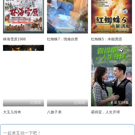
已完结
已完结
已完结
林海雪原1986
红蜘蛛7：情难自禁
红蜘蛛5：本能诱惑
已完结
已完结
更新至04集
大玉儿传奇
八旗子弟
霸得蛮，人生开球