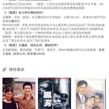
头条网友(已完结1986)：《新星》已完结支持国语粤语英语配音/中文字幕，4K-
2160P/1080P,HDR版本H265等各种高清模式在线免费播放观看.
5.《新星》各大评分网站评价?
豆瓣网：目前《新星》在豆瓣的评分中等较好，分数为8.3分，具体评分细节可以
查看
豆瓣评分
.
Mtime时光网：李新,何玲凭借这部迄今为止最具野心的作品达成了导演生涯的巅
峰,他呈现了一部关于大陆国产剧的传奇作品.作品以万花筒的拼贴手法构建而成,
《新星》将为观众提供一个独特的视角,表达出人类内心最深处的秘密.
猫眼网：新星每个角色都带着鲜活的生命纹路,这些人那么普通,有那么强烈,好像
走进了观众的生命,成为了我们的朋友.
6.《新星》主题曲、演员台词、播放时间?
在优酷视频、腾讯视频、芒果TV、爱奇艺、Bilibili视频站都可以在线观看：
新星
主题曲
|
新星台词
|
新星播出时间
.
猜你喜欢