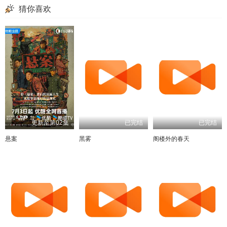
猜你喜欢
更新至第02集
已完结
已完结
悬案
黑雾
阁楼外的春天