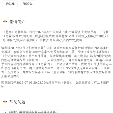
第01集
第02集
剧情简介
《悬案》更新至第02集于2026年在中国大陆上映,由算导演,主要演员有：王传君,
江奇霖,杨烁,郎月婷,岳云鹏,姜冠南,黄觉,曾美慧孜,公磊,王砚辉,艾丽娅,甘昀宸,刘
丹,刘畅,刘洋,金泽灏,周野芒,董牧沙,葛四,翟小兴,尚铁龙,黄璐.
该剧以2016年3月公安部刑侦局主抓的“疑难命案积案攻坚行动”所侦破的多起案件
为基础，改编创作两起90年代悬案作为系列剧的第一季。围绕《珠宝行连环劫案》
《卞记旅馆抢劫案》两个案件展开。前者聚焦岳龙刚（岳云鹏 饰）饰演的报社记者
白朗与刑警施占军（杨烁 饰），二人因抓嫖结识，开启警媒合作之路，跨越22年联
手追踪连环持枪劫匪徐亮（江奇霖 饰）；后者讲述由黄珏（黄觉 饰）饰演的鲁志丰
和李感（姜冠南 饰）两代刑警耗费半生，凭借 DNA 技术锁定真凶刘永坤（王传君
饰）及其同伙。两案均写实还原90年代刑侦风貌，深挖罪案背后的人性灰度与普通
人的命运挣扎。
西瓜影院于2026-07-03 20:02:22收录国产剧《悬案》，如果您喜欢，可以收藏评
论。
常见问题