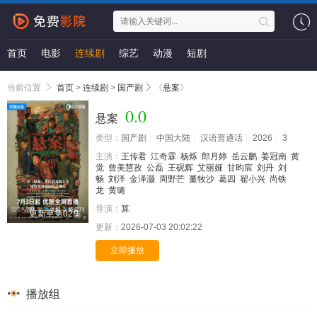
首页
电影
连续剧
综艺
动漫
短剧
当前位置
首页
>
连续剧
>
国产剧
《
悬案
》
0.0
悬案
类型：
国产剧
中国大陆
汉语普通话
2026
3
主演：
王传君
江奇霖
杨烁
郎月婷
岳云鹏
姜冠南
黄
觉
曾美慧孜
公磊
王砚辉
艾丽娅
甘昀宸
刘丹
刘
畅
刘洋
金泽灏
周野芒
董牧沙
葛四
翟小兴
尚铁
龙
黄璐
导演：
算
更新至第02集
更新：
2026-07-03 20:02:22
立即播放
播放组