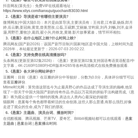
1.《悬案》哪里可以免费在线播放观看?
抖音网友(算先生)：免费VIP在线观看地址：
https://www.xilys.com/lianxuju/guochan/83030.html
2.《悬案》导演是谁?有哪些主要演员?
微博网友(中国大陆0.0)：本片是由算导演,主要演员有：王传君,江奇霖,杨烁,郎月
婷,岳云鹏,姜冠南,黄觉,曾美慧孜,公磊,王砚辉,艾丽娅,甘昀宸,刘丹,刘畅,刘洋,金泽
灏,周野芒,董牧沙,葛四,翟小兴,尚铁龙,黄璐.影片故事紧凑，情节环环相扣.
3.《悬案》在什么地区上映?什么时间上映?
腾讯网友(国产剧2026)：该国产剧节目制片国家/地区是中国大陆，上映时间为是
2026年，本站最近更新于：2026-07-03 20:02:22.
4.《悬案》支持免费在线高清播放吗?
头条网友(更新至第02集2026)：《悬案》更新至第02集支持国语粤语英语配音/中
文字幕，4K-2160P/1080P,HDR版本H265等各种高清模式在线免费播放观看.
5.《悬案》各大评分网站评价?
豆瓣网：目前《悬案》在豆瓣的评分中等较好，分数为0.0分，具体评分细节可以
查看
豆瓣评分
.
Mtime时光网：算凭借这部迄今为止最具野心的作品达成了导演生涯的巅峰,他呈
现了一部关于中国大陆国产剧的传奇作品.作品以万花筒的拼贴手法构建而成,《悬
案》将为观众提供一个独特的视角,表达出人类内心最深处的秘密.
猫眼网：悬案每个角色都带着鲜活的生命纹路,这些人那么普通,有那么强烈,好像
走进了观众的生命,成为了我们的朋友.
6.《悬案》主题曲、演员台词、播放时间?
在优酷视频、腾讯视频、芒果TV、爱奇艺、Bilibili视频站都可以在线观看：
悬案
主题曲
|
悬案台词
|
悬案播出时间
.