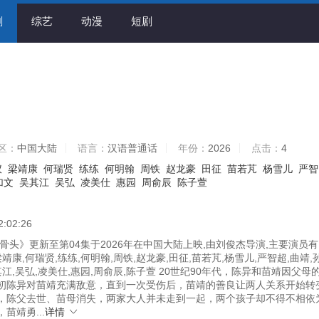
剧
综艺
动漫
短剧
区：
中国大陆
语言：
汉语普通话
年份：
2026
点击：
4
仪
梁靖康
何瑞贤
练练
何明翰
周铁
赵龙豪
田征
苗若芃
杨雪儿
严智
加文
吴其江
吴弘
凌美仕
惠园
周俞辰
陈子萱
2:02:26
骨头》更新至第04集于2026年在中国大陆上映,由刘俊杰导演,主要演员
梁靖康,何瑞贤,练练,何明翰,周铁,赵龙豪,田征,苗若芃,杨雪儿,严智超,曲靖,
其江,吴弘,凌美仕,惠园,周俞辰,陈子萱 20世纪90年代，陈异和苗靖因父母
初陈异对苗靖充满敌意，直到一次受伤后，苗靖的善良让两人关系开始转
，陈父去世、苗母消失，两家大人并未走到一起，两个孩子却不得不相依
苗靖勇...
详情