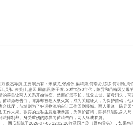
刘俊杰导演,主要演员有：宋威龙,张婧仪,梁靖康,何瑞贤,练练,何明翰,周
其江,吴弘,凌美仕,惠园,周俞辰,陈子萱. 20世纪90年代，陈异和苗靖因父母
靖的善良让两人关系开始转变。然而好景不长，陈父去世、苗母消失，两
，苗靖勇敢告白，陈异却被卷入纵火案，成为关键证人，为保护苗靖，他
家台球厅，苗靖则为了好运物流的审计工作回到藤城。两人重逢，陈异因
去工作未果。张宾的走私生意逐渐暴露，为保护苗靖，陈异只能以身入局
其同伙受到法律制裁。身受重伤的陈异向苗靖告白，两人终成
6-07-05 12:02:26收录国产剧《野狗骨头》，如果您