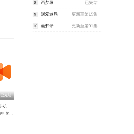
画梦录
已完结
8
逝爱迷局
更新至第15集
9
画梦录
更新至第01集
10
已完结
手机
章申
洪融
甘婷婷
宋世英
周浩东
王伟光
白雪云
张名煜
海清
赵少康
尹燕彬
马兰
王博谷
靳玉波