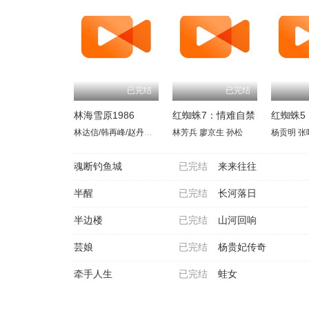
已完结
已完结
林海雪原1986
红蜘蛛7：情难自禁
红蜘蛛5
林达信/韩再峰/赵丹红/张继波/白玉娟
林芳兵
廖京生
孙松
杨贡明
张
魂断钓鱼城
已完结
来来往往
半醒
已完结
长河落日
半边楼
已完结
山河回响
芸娘
已完结
杨贵妃传奇
牵手人生
已完结
蛙女