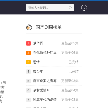
国产剧周榜单
梦华胥
更新至05集
1
在你眉梢种红豆
更新至06集
2
恩情
已完结
3
曾少年
已完结
4
唐宫奇案之青雾风鸣
更新至03集
5
有：宋
孙亦
乡村爱情18
更新至04集
6
的相
变。
纯真年代的爱情
更新至03集
7
为