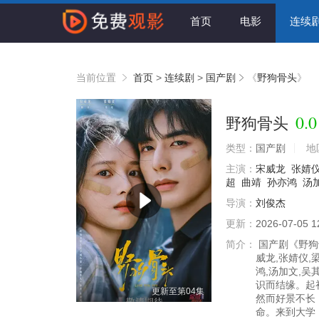
首页
电影
连续
当前位置
首页
>
连续剧
>
国产剧
《
野狗骨头
》
0.0
野狗骨头
类型：
国产剧
地
主演：
宋威龙
张婧
超
曲靖
孙亦鸿
汤
导演：
刘俊杰
更新：
2026-07-05 1
简介：
国产剧《野狗
威龙,张婧仪,
鸿,汤加文,吴
识而结缘。起
更新至第04集
然而好景不长
命。来到大学，