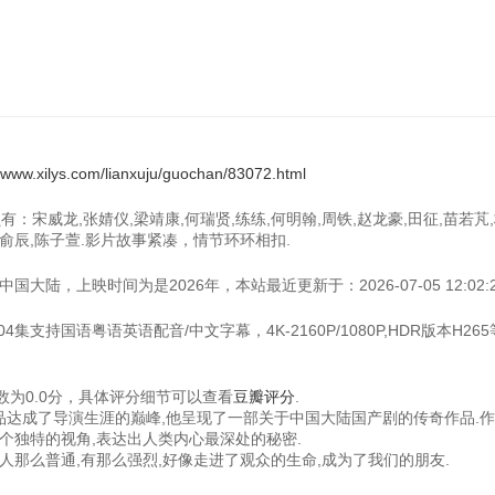
//www.xilys.com/lianxuju/guochan/83072.html
：宋威龙,张婧仪,梁靖康,何瑞贤,练练,何明翰,周铁,赵龙豪,田征,苗若芃,
,周俞辰,陈子萱.影片故事紧凑，情节环环相扣.
大陆，上映时间为是2026年，本站最近更新于：2026-07-05 12:02:2
集支持国语粤语英语配音/中文字幕，4K-2160P/1080P,HDR版本H26
为0.0分，具体评分细节可以查看
豆瓣评分
.
作品达成了导演生涯的巅峰,他呈现了一部关于中国大陆国产剧的传奇作品.
个独特的视角,表达出人类内心最深处的秘密.
人那么普通,有那么强烈,好像走进了观众的生命,成为了我们的朋友.