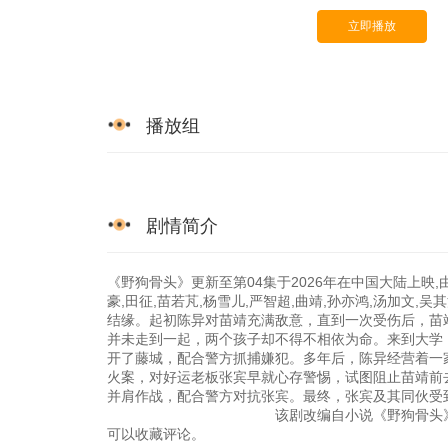
立即播放
播放组
剧情简介
《野狗骨头》更新至第04集于2026年在中国大陆上映,由
豪,田征,苗若芃,杨雪儿,严智超,曲靖,孙亦鸿,汤加文,吴
结缘。起初陈异对苗靖充满敌意，直到一次受伤后，苗
并未走到一起，两个孩子却不得不相依为命。来到大学
开了藤城，配合警方抓捕嫌犯。多年后，陈异经营着一
火案，对好运老板张宾早就心存警惕，试图阻止苗靖前
并肩作战，配合警方对抗张宾。最终，张宾及
该剧改编自小说《野狗骨头》。 西瓜影院于202
可以收藏评论。