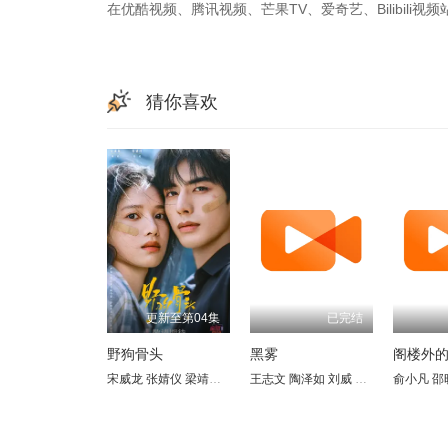
在优酷视频、腾讯视频、芒果TV、爱奇艺、Bilibili
猜你喜欢
更新至第04集
已完结
野狗骨头
黑雾
阁楼外
宋威龙
张婧仪
梁靖康
何瑞贤
王志文
练练
陶泽如
何明翰
刘威
周铁
张晓林
赵龙豪
俞小凡
田海蓉
田征
苗若
邵
吕