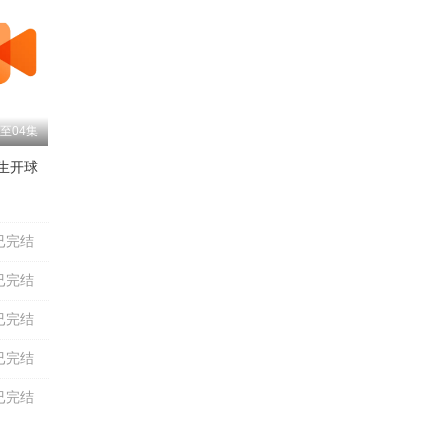
至04集
生开球
鲍大志
吴晓君
李春明
颜冠英
高英培
李金斗
孟凡贵
已完结
已完结
已完结
已完结
已完结