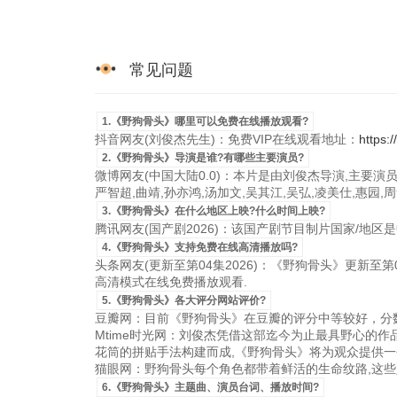
常见问题
1.《野狗骨头》哪里可以免费在线播放观看?
抖音网友(刘俊杰先生)：免费VIP在线观看地址：
https:
2.《野狗骨头》导演是谁?有哪些主要演员?
微博网友(中国大陆0.0)：本片是由刘俊杰导演,主要演员有
严智超,曲靖,孙亦鸿,汤加文,吴其江,吴弘,凌美仕,惠园
3.《野狗骨头》在什么地区上映?什么时间上映?
腾讯网友(国产剧2026)：该国产剧节目制片国家/地区是中国
4.《野狗骨头》支持免费在线高清播放吗?
头条网友(更新至第04集2026)：《野狗骨头》更新至第04
高清模式在线免费播放观看.
5.《野狗骨头》各大评分网站评价?
豆瓣网：目前《野狗骨头》在豆瓣的评分中等较好，分数
Mtime时光网：刘俊杰凭借这部迄今为止最具野心的
花筒的拼贴手法构建而成,《野狗骨头》将为观众提供一
猫眼网：野狗骨头每个角色都带着鲜活的生命纹路,这些
6.《野狗骨头》主题曲、演员台词、播放时间?