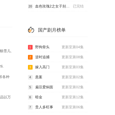
血色玫瑰2之女子别动队
已完结
20
国产剧月榜单
野狗骨头
更新至第04集
1
杨雪儿,
逆时追捕
更新至第08集
2
6.
嫁入高门
更新至第03集
3
5等各种
悬案
更新至第02集
4
扁豆爱焖面
更新至第02集
5
作品以万
暗金
更新至第12集
6
贵人多旺事
更新至第06集
7