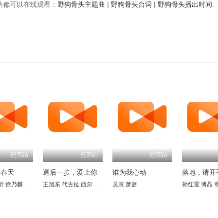
视频站都可以在线观看：
野狗骨头主题曲
|
野狗骨头台词
|
野狗骨头播出时间
.
已完结
已完结
的春天
退后一步，爱上你
谁为我心动
落地，请开
芃
昕
凉
徐乃麟
孔维
杨雪儿
赵雅莉
潘仪君
严智超
雷明
娄培华
曲靖
翟乃社
孙亦鸿
刘世范
吕启凤
汤加文
林栋甫
王旭东 代古拉 西尔扎提 陈静 矫昊 陈樱丹 廖梦妍 瑾颜
吴其江
于东江
吴京
吴弘
萧蔷
孙岚
凌美仕
沈蓉
惠园
唐唐
周俞辰
钱志
陈子萱
王余昌
孙红雷
张黎明
傅晶