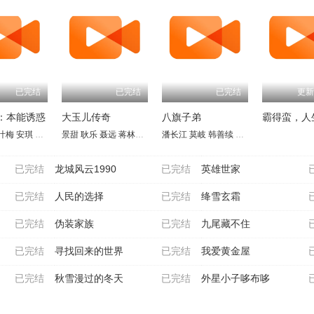
已完结
已完结
已完结
更新
：本能诱惑
大玉儿传奇
八旗子弟
霸得蛮，人
叶梅
安琪
吴先明
景甜
王天妮
耿乐
李亚天
聂远
蒋林静
惠英红
潘长江
于荣光
莫岐
万沛鑫
韩善续
李丁
龚幼春
李蕴杰
已完结
龙城风云1990
已完结
英雄世家
已完结
人民的选择
已完结
绛雪玄霜
已完结
伪装家族
已完结
九尾藏不住
已完结
寻找回来的世界
已完结
我爱黄金屋
已完结
秋雪漫过的冬天
已完结
外星小子哆布哆