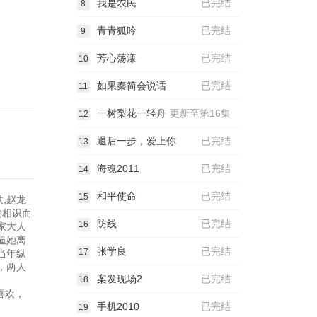
我是农民
已完结
8
青青狐吟
已完结
9
芳心荡漾
已完结
10
如果秦简会说话
已完结
11
一树梨花一轻舟
更新至第16集
12
退后一步，爱上你
已完结
13
海魂2011
已完结
14
和平使命
已完结
15
铁,赵龙
的相识而
防线
已完结
16
家大人
逼她离
张学良
已完结
17
当年纵
，两人
案发现场2
已完结
眷属。
18
喜欢，
手机2010
已完结
19