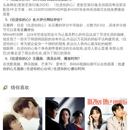
头条网友(更新至第02集2026)：《住进你的心》更新至第02集支持国语粤语英语
配音/中文字幕，4K-2160P/1080P,HDR版本H265等各种高清模式在线免费播放
观看.
5.《住进你的心》各大评分网站评价?
豆瓣网：目前《住进你的心》在豆瓣的评分中等较好，分数为0.0分，具体评分细
节可以查看
豆瓣评分
.
Mtime时光网：김태욱凭借这部迄今为止最具野心的作品达成了导演生涯的巅峰,
他呈现了一部关于韩国韩国剧的传奇作品.作品以万花筒的拼贴手法构建而成,《住
进你的心》将为观众提供一个独特的视角,表达出人类内心最深处的秘密.
猫眼网：住进你的心每个角色都带着鲜活的生命纹路,这些人那么普通,有那么强
烈,好像走进了观众的生命,成为了我们的朋友.
6.《住进你的心》主题曲、演员台词、播放时间?
在优酷视频、腾讯视频、芒果TV、爱奇艺、Bilibili视频站都可以在线观看：
住进
你的心主题曲
|
住进你的心台词
|
住进你的心播出时间
.
猜你喜欢