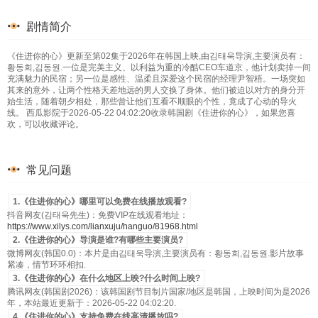
剧情简介
《住进你的心》更新至第02集于2026年在韩国上映,由김태욱导演,主要演员有：
황동희,김동원.一位是完美主义、以利益为重的冷酷CEO车道京，他计划卖掉一间
充满魅力的民宿；另一位是感性、温柔且深爱这个民宿的经理尹智梧。一场突如
其来的意外，让两个性格天差地远的男人交换了身体。他们被迫以对方的身分开
始生活，随着朝夕相处，那些曾让他们互看不顺眼的个性，竟成了心动的导火
线。 西瓜影院于2026-05-22 04:02:20收录韩国剧《住进你的心》，如果您喜
欢，可以收藏评论。
常见问题
1.《住进你的心》哪里可以免费在线播放观看?
抖音网友(김태욱先生)：免费VIP在线观看地址：
https://www.xilys.com/lianxuju/hanguo/81968.html
2.《住进你的心》导演是谁?有哪些主要演员?
微博网友(韩国0.0)：本片是由김태욱导演,主要演员有：황동희,김동원.影片故事
紧凑，情节环环相扣.
3.《住进你的心》在什么地区上映?什么时间上映?
腾讯网友(韩国剧2026)：该韩国剧节目制片国家/地区是韩国，上映时间为是2026
年，本站最近更新于：2026-05-22 04:02:20.
4.《住进你的心》支持免费在线高清播放吗?