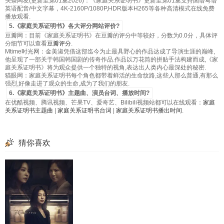
头条网友(更新至第01集2026)：《家庭关系证明书》更新至第01集支持国语粤语
英语配音/中文字幕，4K-2160P/1080P,HDR版本H265等各种高清模式在线免费
播放观看.
5.《家庭关系证明书》各大评分网站评价?
豆瓣网：目前《家庭关系证明书》在豆瓣的评分中等较好，分数为0.0分，具体评
分细节可以查看
豆瓣评分
.
Mtime时光网：金美淑凭借这部迄今为止最具野心的作品达成了导演生涯的巅峰,
他呈现了一部关于韩国韩国剧的传奇作品.作品以万花筒的拼贴手法构建而成,《家
庭关系证明书》将为观众提供一个独特的视角,表达出人类内心最深处的秘密.
猫眼网：家庭关系证明书每个角色都带着鲜活的生命纹路,这些人那么普通,有那么
强烈,好像走进了观众的生命,成为了我们的朋友.
6.《家庭关系证明书》主题曲、演员台词、播放时间?
在优酷视频、腾讯视频、芒果TV、爱奇艺、Bilibili视频站都可以在线观看：
家庭
关系证明书主题曲
|
家庭关系证明书台词
|
家庭关系证明书播出时间
.
猜你喜欢