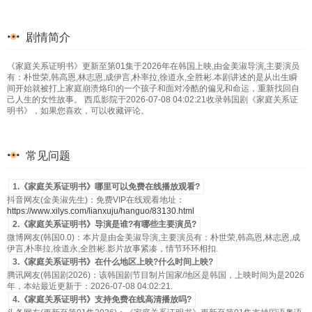
剧情简介
《家庭关系证明书》更新至第01集于2026年在韩国上映,由金美淑导演,主要演员
有：朴世荣,韩高恩,林志恩,成伊言,朴率拉,徐道永,全胜彬.本剧讲述的是从出生瞬
间开始就被打上家庭崩溃烙印的一个孩子和面对冷酷的偏见和命运，重新找回自
己人生的女性故事。 西瓜影院于2026-07-08 04:02:21收录韩国剧《家庭关系证
明书》，如果您喜欢，可以收藏评论。
常见问题
1.《家庭关系证明书》哪里可以免费在线播放观看?
抖音网友(金美淑先生)：免费VIP在线观看地址：
https://www.xilys.com/lianxuju/hanguo/83130.html
2.《家庭关系证明书》导演是谁?有哪些主要演员?
微博网友(韩国0.0)：本片是由金美淑导演,主要演员有：朴世荣,韩高恩,林志恩,成
伊言,朴率拉,徐道永,全胜彬.影片故事紧凑，情节环环相扣.
3.《家庭关系证明书》在什么地区上映?什么时间上映?
腾讯网友(韩国剧2026)：该韩国剧节目制片国家/地区是韩国，上映时间为是2026
年，本站最近更新于：2026-07-08 04:02:21.
4.《家庭关系证明书》支持免费在线高清播放吗?