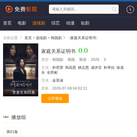
首页
电影
连续剧
综艺
动漫
短剧
当前位置
首页
>
连续剧
>
韩国剧
《
家庭关系证明书
》
0.0
家庭关系证明书
类型：
韩国剧
韩国
韩语
2026
3
主演：
朴世荣
韩高恩
林志恩
成伊言
朴率拉
徐道
永
全胜彬
导演：
金美淑
更新：
2026-07-08 04:02:21
更新至第01集
立即播放
播放组
第01集