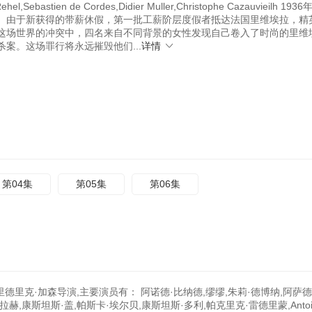
ehel,Sebastien de Cordes,Didier Muller,Christophe Cazauvieilh 193
。由于新获得的带薪休假，第一批工薪阶层度假者抵达法国里维埃拉，精
这场世界的冲突中，四名来自不同背景的女性发现自己卷入了时尚的里维
案。这场罪行将永远摧毁他们...
详情
第04集
第05集
第06集
里德里克·加森导演,主要演员有： 阿诺德·比纳德,缪缪,朱莉·德博纳,阿萨德
西蒙·埃拉赫,康斯坦斯·盖,帕斯卡·埃尔贝,康斯坦斯·多利,帕克里克·雷德里蒙,Antoi