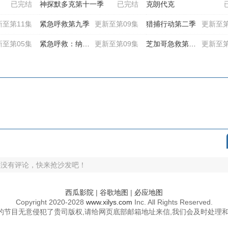
已完结
神探默多克第十一季
已完结
克朗代克
新至第11集
紧急呼救第九季
更新至第09集
猎捕行动第二季
更新至第
新至第05集
紧急呼救：纳什维尔
更新至第09集
芝加哥急救第十一季
更新至第
还没有评论，快来抢沙发吧！
西瓜影院
|
谷歌地图
|
必应地图
Copyright
2020-2028
www.xilys.com
Inc. All Rights Reserved.
的节目无意侵犯了贵司版权,请给网页底部邮箱地址来信,我们会及时处理和