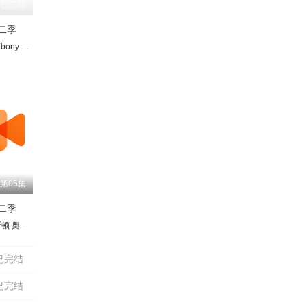
已完结
二季
斯
ony Vagulans
帕克里克·雷德里蒙
阿莱克斯·费尔南德斯
伯纳德·库里
Antoine Simony
菲丽西提·霍夫曼
弗朗索瓦-格扎维埃·德梅松
基坦·克里什
Clément Aubert
让·文
第05集
二季
斯顿
ren
顿
·萨莫斯
蒂·卡维尔
梁振邦
奥利维娅·科尔曼
丽莎·萨多威
莎拉·贝尔彻
麦克思·明格拉
芬恩·本尼特
汤姆·李维斯
迭戈·卡尔瓦
戴安娜·贝穆德斯
汤姆-沃恩-劳勒
米丽亚姆·佩切
卡米拉·莫罗
安德鲁·浩二
亨利·阿什顿
萨加尔·雷迪亚
因迪拉·瓦玛
Yusra Warsama
丹尼·韦伯
托希布·吉莫
道格拉斯·霍奇
坦津·克劳福德
查理·希顿
埃洛伊丝·托玛斯
阿利斯泰尔
优素福
艾米·詹
已完结
已完结