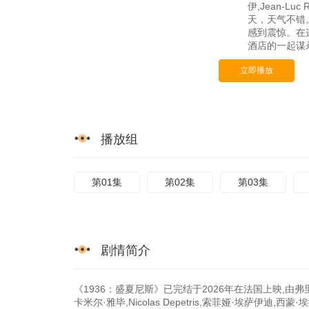
伊,Jean-Luc R
天，天气不错
感到震惊。在
酒店的一起谋杀
立即播放
播放组
第01集
第02集
第03集
剧情简介
《1936：盛夏尼斯》已完结于2026年在法国上映,由弗
卡米尔·雅毕,Nicolas Depetris,索菲娅·埃萨伊迪,