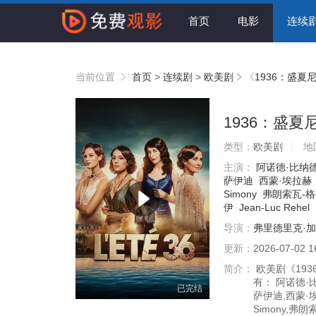
首页
电影
连续
当前位置
首页
>
连续剧
>
欧美剧
《
1936：盛夏
1936：盛夏
类型：
欧美剧
地
主演：
阿诺德·比纳
萨伊迪
西蒙·埃拉赫
Simony
弗朗索瓦-格
伊
Jean-Luc Rehel
导演：
弗里德里克·
更新：
2026-07-02 1
简介：
欧美剧《193
有： 阿诺德·比纳
已完结
萨伊迪,西蒙·埃
Simony,弗朗