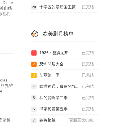
Didier
十字区的最后国王第二季
已完结
20
精英们感
毁他们
欧美剧月榜单
1936：盛夏尼斯
已完结
1
恐怖邻居大全
已完结
2
艾丽第一季
已完结
3
las
瓦-格扎维
降世神通：最后的气宗第二季
已完结
4
he
我的曼啊第二季
已完结
5
熊家餐馆第五季
已完结
6
种高清模
致英格兰
更新至第03集
7