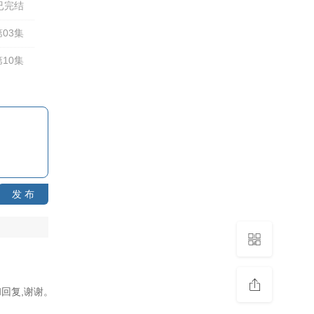
已完结
03集
10集
发 布
回复,谢谢。