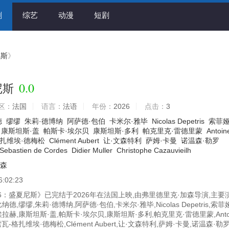
剧
综艺
动漫
短剧
尼斯
》
0.0
尼斯
区：
法国
语言：
法语
年份：
2026
点击：
3
德
缪缪
朱莉·德博纳
阿萨德·包伯
卡米尔·雅毕
Nicolas Depetris
索菲娅
康斯坦斯·盖
帕斯卡·埃尔贝
康斯坦斯·多利
帕克里克·雷德里蒙
Antoin
扎维埃·德梅松
Clément Aubert
让·文森特利
萨姆·卡曼
诺温森·勒罗
Sebastien de Cordes
Didier Muller
Christophe Cazauvieilh
加森
6:02:23
6：盛夏尼斯》已完结于2026年在法国上映,由弗里德里克·加森导演,主要
德,缪缪,朱莉·德博纳,阿萨德·包伯,卡米尔·雅毕,Nicolas Depetris,索菲
拉赫,康斯坦斯·盖,帕斯卡·埃尔贝,康斯坦斯·多利,帕克里克·雷德里蒙,Anto
索瓦-格扎维埃·德梅松,Clément Aubert,让·文森特利,萨姆·卡曼,诺温森·勒