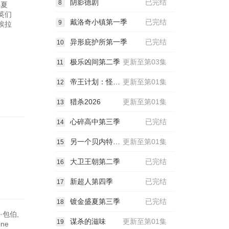
阴影德剧
已完结
8
6年夏
英们
戴洛奇小镇第一季
已完结
9
埃拉
异形庇护所第一季
已完结
10
极乐凶间第二季
更新至第03集
11
帝王计划：怪兽遗产第二季
更新至第01集
12
猎杀2026
更新至第01集
13
心碎高中第三季
已完结
14
另一个贝内特家的姐妹
更新至第01集
15
大卫王朝第二季
已完结
16
新超人第四季
已完结
17
镀金盛夏第三季
已完结
18
·包伯,
谋杀的滋味
更新至第01集
19
ne