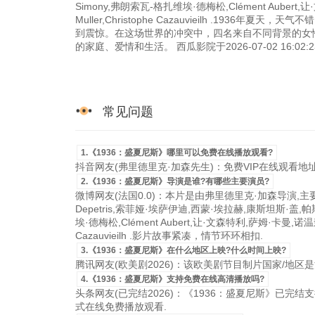
Simony,弗朗索瓦-格扎维埃·德梅松,Clément Aubert,让·文森
Muller,Christophe Cazauvieilh .1
到震惊。在这场世界的冲突中，四名来自不同背景的女
的家庭、爱情和生活。 西瓜影院于2026-07-02 16
常见问题
1.《1936：盛夏尼斯》哪里可以免费在线播放观看?
抖音网友(弗里德里克·加森先生)：免费VIP在线观看地
2.《1936：盛夏尼斯》导演是谁?有哪些主要演员?
微博网友(法国0.0)：本片是由弗里德里克·加森导演,主要演
Depetris,索菲娅·埃萨伊迪,西蒙·埃拉赫,康斯坦斯·盖,帕
埃·德梅松,Clément Aubert,让·文森特利,萨姆·卡曼,诺温森·勒罗伊,J
Cazauvieilh .影片故事紧凑，情节环环相扣.
3.《1936：盛夏尼斯》在什么地区上映?什么时间上映?
腾讯网友(欧美剧2026)：该欧美剧节目制片国家/地区是法国，
4.《1936：盛夏尼斯》支持免费在线高清播放吗?
头条网友(已完结2026)：《1936：盛夏尼斯》已完结支持
式在线免费播放观看.