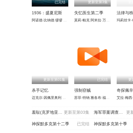
已完结
更新至第3集
更
1936：盛夏尼斯
失忆医生第二季
阿诺德·比纳德
缪缪
朱莉·德博纳
莫莉·帕克
阿萨德·包伯
阿米拉·万恩
卡米尔·雅毕
乔恩-迈克尔·
玛莉丝卡·
Nicola
更新至第01集
已完结
更
杀手记忆
强制窃贼
奇探佩
迈克尔·因佩里奥利
帕特里克·德姆西
苏菲·特纳
雅各布·福琼·劳埃德
艾拉·梅西
阿奇·
羞耻(克罗地亚版) 第三季
更新至第03集
海军罪案调查处：悉尼第三季
更
神探默多克第十二季
已完结
神探默多克第十季