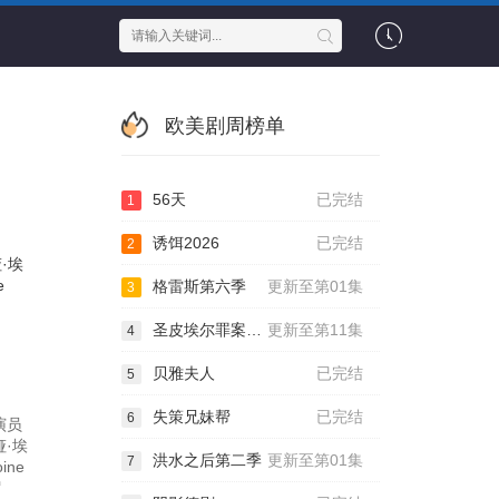
欧美剧周榜单
56天
已完结
1
诱饵2026
已完结
2
·埃
e
格雷斯第六季
更新至第01集
3
圣皮埃尔罪案第二季
更新至第11集
4
贝雅夫人
已完结
5
失策兄妹帮
已完结
6
演员
娅·埃
洪水之后第二季
更新至第01集
7
ine
罗