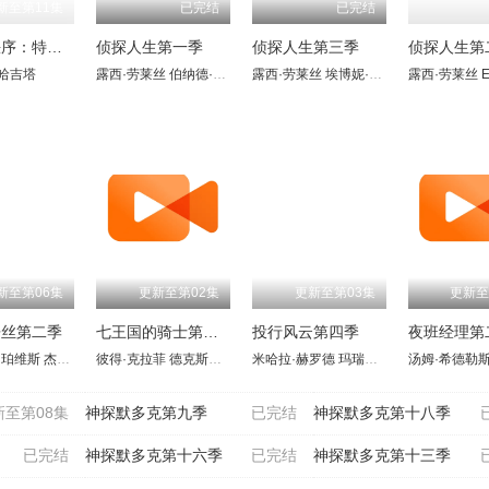
新至第11集
已完结
已完结
法律与秩序：特殊受害者第二十七季
侦探人生第一季
侦探人生第三季
侦探人生第
埃克尔
哈吉塔
s Depetris
安雅·班纳吉
索菲娅·埃萨伊迪
露西·劳莱丝
帕特里克·R·沃克
西蒙·埃拉赫
伯纳德·库里
夏洛特·方丹-雅尔丁
康斯坦斯·盖
Ebony Vagulans
露西·劳莱丝
帕斯卡·埃尔贝
吉姆·查德
埃博妮·瓦戈兰斯
弗朗西丝卡·丹尼
康斯坦斯·多利
露西·劳莱丝
Eb
新至第06集
更新至第02集
更新至第03集
更新至
辛丝第二季
七王国的骑士第一季
投行风云第四季
夜班经理第
·珀维斯
马德基
安德鲁·霍华德
杰西卡·海因斯
彼得·克拉菲
艾莉·詹姆斯
纳森·威尔士
德克斯特·索尔·安塞尔
Jonathan Slinger
马克·本顿
米哈拉·赫罗德
阿德里安·劳林斯
哈里·米歇尔
丹尼尔·英格斯
玛瑞萨·阿贝拉
Ali Ariaie
Thomas Larkin
萨姆·斯普卢尔
汤姆·希德勒
Connor Cur
基特·哈灵
塔拉
伯
新至第08集
神探默多克第九季
已完结
神探默多克第十八季
已完结
神探默多克第十六季
已完结
神探默多克第十三季