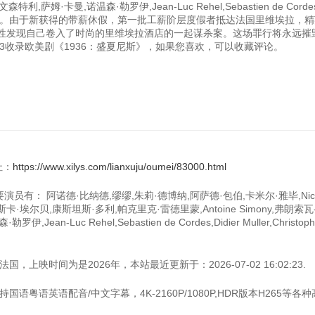
特利,萨姆·卡曼,诺温森·勒罗伊,Jean-Luc Rehel,Sebastien de Cordes,
936年夏天，天气不错。由于新获得的带薪休假，第一批工薪阶层度假者抵达法国里维埃拉，
性发现自己卷入了时尚的里维埃拉酒店的一起谋杀案。这场罪行将永远摧
:02:23收录欧美剧《1936：盛夏尼斯》，如果您喜欢，可以收藏评论。
址：
https://www.xilys.com/lianxuju/oumei/83000.html
员有： 阿诺德·比纳德,缪缪,朱莉·德博纳,阿萨德·包伯,卡米尔·雅毕,Nico
斯卡·埃尔贝,康斯坦斯·多利,帕克里克·雷德里蒙,Antoine Simony,弗朗索
ean-Luc Rehel,Sebastien de Cordes,Didier Muller,Christop
上映时间为是2026年，本站最近更新于：2026-07-02 16:02:23.
国语粤语英语配音/中文字幕，4K-2160P/1080P,HDR版本H265等各