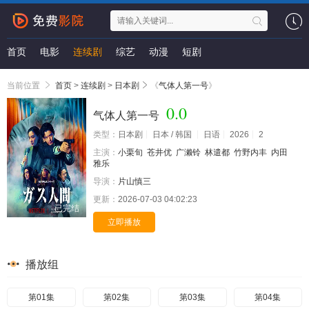
首页
电影
连续剧
综艺
动漫
短剧
当前位置
首页
>
连续剧
>
日本剧
《
气体人第一号
》
0.0
气体人第一号
类型：
日本剧
日本 / 韩国
日语
2026
2
主演：
小栗旬
苍井优
广濑铃
林遣都
竹野内丰
内田
雅乐
导演：
片山慎三
更新：
2026-07-03 04:02:23
已完结
立即播放
播放组
第01集
第02集
第03集
第04集