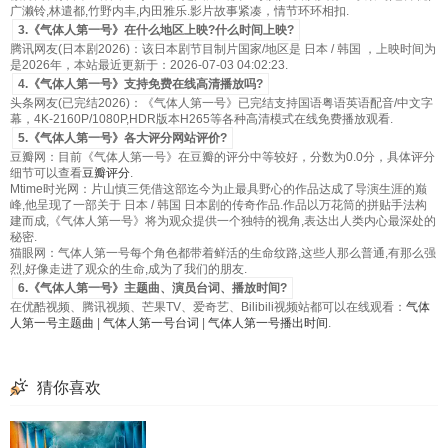
广濑铃,林遣都,竹野内丰,内田雅乐.影片故事紧凑，情节环环相扣.
3.《气体人第一号》在什么地区上映?什么时间上映?
腾讯网友(日本剧2026)：该日本剧节目制片国家/地区是 日本 / 韩国 ，上映时间为
是2026年，本站最近更新于：2026-07-03 04:02:23.
4.《气体人第一号》支持免费在线高清播放吗?
头条网友(已完结2026)：《气体人第一号》已完结支持国语粤语英语配音/中文字
幕，4K-2160P/1080P,HDR版本H265等各种高清模式在线免费播放观看.
5.《气体人第一号》各大评分网站评价?
豆瓣网：目前《气体人第一号》在豆瓣的评分中等较好，分数为0.0分，具体评分
细节可以查看
豆瓣评分
.
Mtime时光网：片山慎三凭借这部迄今为止最具野心的作品达成了导演生涯的巅
峰,他呈现了一部关于 日本 / 韩国 日本剧的传奇作品.作品以万花筒的拼贴手法构
建而成,《气体人第一号》将为观众提供一个独特的视角,表达出人类内心最深处的
秘密.
猫眼网：气体人第一号每个角色都带着鲜活的生命纹路,这些人那么普通,有那么强
烈,好像走进了观众的生命,成为了我们的朋友.
6.《气体人第一号》主题曲、演员台词、播放时间?
在优酷视频、腾讯视频、芒果TV、爱奇艺、Bilibili视频站都可以在线观看：
气体
人第一号主题曲
|
气体人第一号台词
|
气体人第一号播出时间
.
猜你喜欢