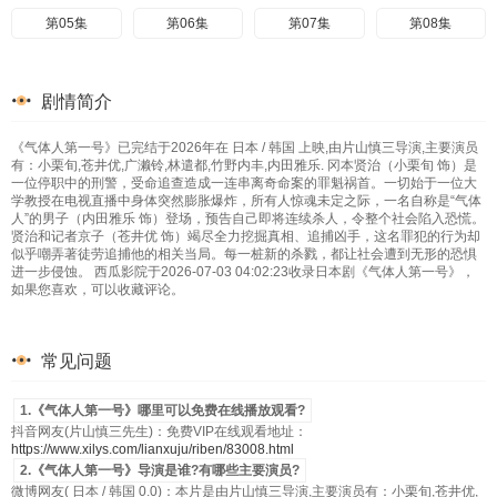
第05集
第06集
第07集
第08集
剧情简介
《气体人第一号》已完结于2026年在 日本 / 韩国 上映,由片山慎三导演,主要演员
有：小栗旬,苍井优,广濑铃,林遣都,竹野内丰,内田雅乐. 冈本贤治（小栗旬 饰）是
一位停职中的刑警，受命追查造成一连串离奇命案的罪魁祸首。一切始于一位大
学教授在电视直播中身体突然膨胀爆炸，所有人惊魂未定之际，一名自称是“气体
人”的男子（内田雅乐 饰）登场，预告自己即将连续杀人，令整个社会陷入恐慌。
贤治和记者京子（苍井优 饰）竭尽全力挖掘真相、追捕凶手，这名罪犯的行为却
似乎嘲弄著徒劳追捕他的相关当局。每一桩新的杀戮，都让社会遭到无形的恐惧
进一步侵蚀。 西瓜影院于2026-07-03 04:02:23收录日本剧《气体人第一号》，
如果您喜欢，可以收藏评论。
常见问题
1.《气体人第一号》哪里可以免费在线播放观看?
抖音网友(片山慎三先生)：免费VIP在线观看地址：
https://www.xilys.com/lianxuju/riben/83008.html
2.《气体人第一号》导演是谁?有哪些主要演员?
微博网友( 日本 / 韩国 0.0)：本片是由片山慎三导演,主要演员有：小栗旬,苍井优,