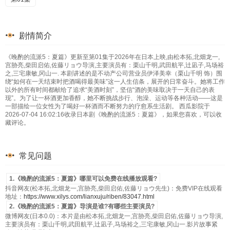
剧情简介
《晚酌的流派5：夏篇》更新至第01集于2026年在日本上映,由松本拓,北畑龙一,
宫胁亮,柴田启佑,佐藤リョウ导演,主要演员有：栗山千明,武田航平,辻凪子,马场裕
之,三宅康敏,冈山一. 本剧讲述的是不动产公司营业员伊泽美幸（栗山千明 饰）围
绕“如何在一天结束时把酒喝得最美味”这一人生信条，展开的日常奋斗。她将工作
以外的所有时间都献给了追求“美酒时刻”，坚信“酒的美味取决于一天自己的表
现”。为了让一杯酒更加香醇，她不断挑战步行、泡澡、运动等各种活动——这是
一部描绘一位女性为了喝好一杯酒而不断努力的疗愈系生活剧。 西瓜影院于
2026-07-04 16:02:16收录日本剧《晚酌的流派5：夏篇》，如果您喜欢，可以收
藏评论。
常见问题
1.《晚酌的流派5：夏篇》哪里可以免费在线播放观看?
抖音网友(松本拓,北畑龙一,宫胁亮,柴田启佑,佐藤リョウ先生)：免费VIP在线观看
地址：
https://www.xilys.com/lianxuju/riben/83047.html
2.《晚酌的流派5：夏篇》导演是谁?有哪些主要演员?
微博网友(日本0.0)：本片是由松本拓,北畑龙一,宫胁亮,柴田启佑,佐藤リョウ导演,
主要演员有：栗山千明,武田航平,辻凪子,马场裕之,三宅康敏,冈山一.影片故事紧