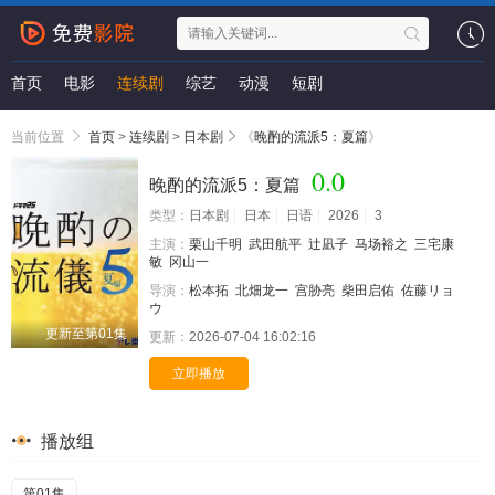
首页
电影
连续剧
综艺
动漫
短剧
当前位置
首页
>
连续剧
>
日本剧
《
晚酌的流派5：夏篇
》
0.0
晚酌的流派5：夏篇
类型：
日本剧
日本
日语
2026
3
主演：
栗山千明
武田航平
辻凪子
马场裕之
三宅康
敏
冈山一
导演：
松本拓
北畑龙一
宫胁亮
柴田启佑
佐藤リョ
ウ
更新至第01集
更新：
2026-07-04 16:02:16
立即播放
播放组
第01集