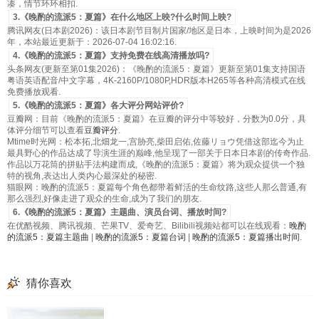
凑，情节环环相扣.
3.《晚酌的流派5：夏篇》在什么地区上映?什么时间上映?
腾讯网友(日本剧2026)：该日本剧节目制片国家/地区是日本，上映时间为是2026
年，本站最近更新于：2026-07-04 16:02:16.
4.《晚酌的流派5：夏篇》支持免费在线高清播放吗?
头条网友(更新至第01集2026)：《晚酌的流派5：夏篇》更新至第01集支持国语
粤语英语配音/中文字幕，4K-2160P/1080P,HDR版本H265等各种高清模式在线
免费播放观看.
5.《晚酌的流派5：夏篇》各大评分网站评价?
豆瓣网：目前《晚酌的流派5：夏篇》在豆瓣的评分中等较好，分数为0.0分，具
体评分细节可以查看
豆瓣评分
.
Mtime时光网：松本拓,北畑龙一,宫胁亮,柴田启佑,佐藤リョウ凭借这部迄今为止
最具野心的作品达成了导演生涯的巅峰,他呈现了一部关于日本日本剧的传奇作品.
作品以万花筒的拼贴手法构建而成,《晚酌的流派5：夏篇》将为观众提供一个独
特的视角,表达出人类内心最深处的秘密.
猫眼网：晚酌的流派5：夏篇每个角色都带着鲜活的生命纹路,这些人那么普通,有
那么强烈,好像走进了观众的生命,成为了我们的朋友.
6.《晚酌的流派5：夏篇》主题曲、演员台词、播放时间?
在优酷视频、腾讯视频、芒果TV、爱奇艺、Bilibili视频站都可以在线观看：
晚酌
的流派5：夏篇主题曲
|
晚酌的流派5：夏篇台词
|
晚酌的流派5：夏篇播出时间
.
猜你喜欢