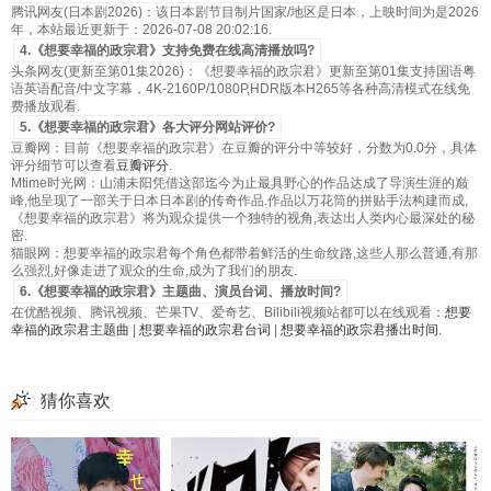
腾讯网友(日本剧2026)：该日本剧节目制片国家/地区是日本，上映时间为是2026
年，本站最近更新于：2026-07-08 20:02:16.
4.《想要幸福的政宗君》支持免费在线高清播放吗?
头条网友(更新至第01集2026)：《想要幸福的政宗君》更新至第01集支持国语粤
语英语配音/中文字幕，4K-2160P/1080P,HDR版本H265等各种高清模式在线免
费播放观看.
5.《想要幸福的政宗君》各大评分网站评价?
豆瓣网：目前《想要幸福的政宗君》在豆瓣的评分中等较好，分数为0.0分，具体
评分细节可以查看
豆瓣评分
.
Mtime时光网：山浦未阳凭借这部迄今为止最具野心的作品达成了导演生涯的巅
峰,他呈现了一部关于日本日本剧的传奇作品.作品以万花筒的拼贴手法构建而成,
《想要幸福的政宗君》将为观众提供一个独特的视角,表达出人类内心最深处的秘
密.
猫眼网：想要幸福的政宗君每个角色都带着鲜活的生命纹路,这些人那么普通,有那
么强烈,好像走进了观众的生命,成为了我们的朋友.
6.《想要幸福的政宗君》主题曲、演员台词、播放时间?
在优酷视频、腾讯视频、芒果TV、爱奇艺、Bilibili视频站都可以在线观看：
想要
幸福的政宗君主题曲
|
想要幸福的政宗君台词
|
想要幸福的政宗君播出时间
.
猜你喜欢