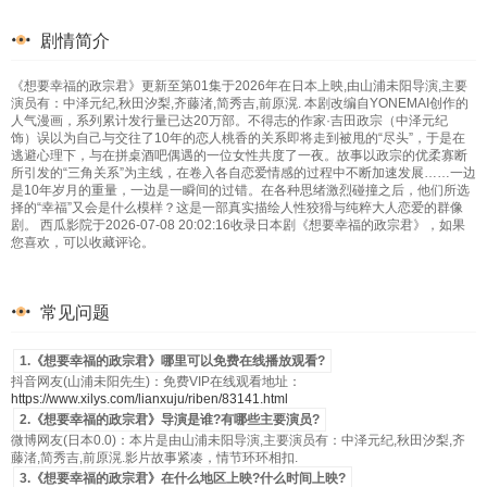
剧情简介
《想要幸福的政宗君》更新至第01集于2026年在日本上映,由山浦未阳导演,主要
演员有：中泽元纪,秋田汐梨,齐藤渚,简秀吉,前原滉. 本剧改编自YONEMAI创作的
人气漫画，系列累计发行量已达20万部。不得志的作家·吉田政宗（中泽元纪
饰）误以为自己与交往了10年的恋人桃香的关系即将走到被甩的“尽头”，于是在
逃避心理下，与在拼桌酒吧偶遇的一位女性共度了一夜。故事以政宗的优柔寡断
所引发的“三角关系”为主线，在卷入各自恋爱情感的过程中不断加速发展……一边
是10年岁月的重量，一边是一瞬间的过错。在各种思绪激烈碰撞之后，他们所选
择的“幸福”又会是什么模样？这是一部真实描绘人性狡猾与纯粹大人恋爱的群像
剧。 西瓜影院于2026-07-08 20:02:16收录日本剧《想要幸福的政宗君》，如果
您喜欢，可以收藏评论。
常见问题
1.《想要幸福的政宗君》哪里可以免费在线播放观看?
抖音网友(山浦未阳先生)：免费VIP在线观看地址：
https://www.xilys.com/lianxuju/riben/83141.html
2.《想要幸福的政宗君》导演是谁?有哪些主要演员?
微博网友(日本0.0)：本片是由山浦未阳导演,主要演员有：中泽元纪,秋田汐梨,齐
藤渚,简秀吉,前原滉.影片故事紧凑，情节环环相扣.
3.《想要幸福的政宗君》在什么地区上映?什么时间上映?