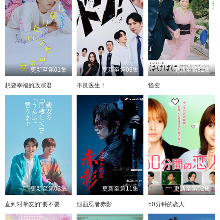
更新至第01集
更新至第03集
更新至第82集
想要幸福的政宗君
不良医生！
怪变
更新至第03集
更新至第11集
更新至第02集
直到对挚友的“要不要同居”说出“好”
假面忍者赤影
50分钟的恋人