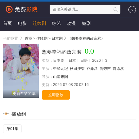
首页
电影
连续剧
综艺
动漫
短剧
当前位置
首页
>
连续剧
>
日本剧
《
想要幸福的政宗君
》
0.0
想要幸福的政宗君
类型：
日本剧
日本
日语
2026
3
主演：
中泽元纪
秋田汐梨
齐藤渚
简秀吉
前原滉
导演：
山浦未阳
更新：
2026-07-08 20:02:16
更新至第01集
立即播放
播放组
第01集