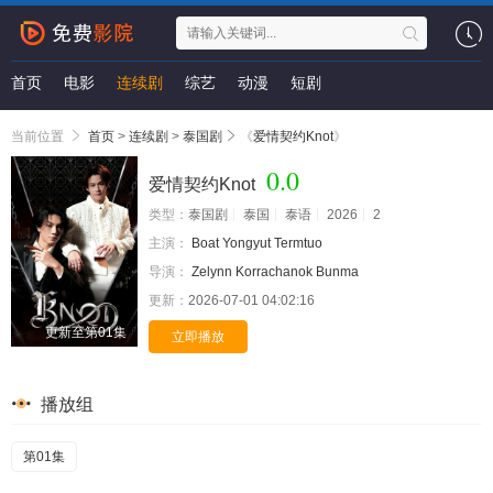
首页
电影
连续剧
综艺
动漫
短剧
当前位置
首页
>
连续剧
>
泰国剧
《
爱情契约Knot
》
0.0
爱情契约Knot
类型：
泰国剧
泰国
泰语
2026
2
主演：
Boat Yongyut Termtuo
导演：
Zelynn Korrachanok Bunma
更新：
2026-07-01 04:02:16
更新至第01集
立即播放
播放组
第01集