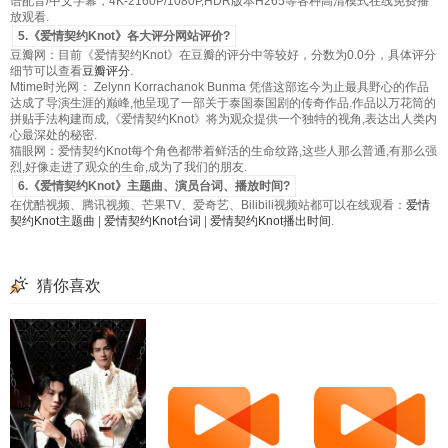
语配音/中文字幕，4K-2160P/1080P,HDR版本H265等各种高清模式在线免费播
放观看.
5.《爱情契约Knot》各大评分网站评价?
豆瓣网：目前《爱情契约Knot》在豆瓣的评分中等较好，分数为0.0分，具体评分
细节可以查看
豆瓣评分
.
Mtime时光网： Zelynn Korrachanok Bunma 凭借这部迄今为止最具野心的作品
达成了导演生涯的巅峰,他呈现了一部关于泰国泰国剧的传奇作品.作品以万花筒的
拼贴手法构建而成,《爱情契约Knot》将为观众提供一个独特的视角,表达出人类内
心最深处的秘密.
猫眼网：爱情契约Knot每个角色都带着鲜活的生命纹路,这些人那么普通,有那么强
烈,好像走进了观众的生命,成为了我们的朋友.
6.《爱情契约Knot》主题曲、演员台词、播放时间?
在优酷视频、腾讯视频、芒果TV、爱奇艺、Bilibili视频站都可以在线观看：
爱情
契约Knot主题曲
|
爱情契约Knot台词
|
爱情契约Knot播出时间
.
猜你喜欢