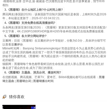
·格隆格侬,温拿·圭毕达,迪·威威迪·巴沃隆凯拉霆卡州恩.影片故事紧凑，情节环环
相扣.
3.《黑珊瑚》在什么地区上映?什么时间上映?
腾讯网友(泰国剧2026)：该泰国剧节目制片国家/地区是泰国，上映时间为是2026
年，本站最近更新于：2026-07-03 04:02:21.
4.《黑珊瑚》支持免费在线高清播放吗?
头条网友(更新至第03集2026)：《黑珊瑚》更新至第03集支持国语粤语英语配音/
中文字幕，4K-2160P/1080P,HDR版本H265等各种高清模式在线免费播放观看.
5.《黑珊瑚》各大评分网站评价?
豆瓣网：目前《黑珊瑚》在豆瓣的评分中等较好，分数为0.0分，具体评分细节可
以查看
豆瓣评分
.
Mtime时光网： Banjong Sintanamongkolgul 凭借这部迄今为止最具野心的作品
达成了导演生涯的巅峰,他呈现了一部关于泰国泰国剧的传奇作品.作品以万花筒的
拼贴手法构建而成,《黑珊瑚》将为观众提供一个独特的视角,表达出人类内心最深
处的秘密.
猫眼网：黑珊瑚每个角色都带着鲜活的生命纹路,这些人那么普通,有那么强烈,好
像走进了观众的生命,成为了我们的朋友.
6.《黑珊瑚》主题曲、演员台词、播放时间?
在优酷视频、腾讯视频、芒果TV、爱奇艺、Bilibili视频站都可以在线观看：
黑珊
瑚主题曲
|
黑珊瑚台词
|
黑珊瑚播出时间
.
猜你喜欢