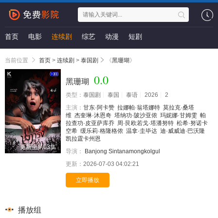
首页
电影
连续剧
综艺
动漫
短剧
当前位置
首页
>
连续剧
>
泰国剧
《
黑珊瑚
》
0.0
黑珊瑚
类型：
泰国剧
泰国
泰语
2026
2
主演：
甘东·阿卡赞
拉娜帕·翁塔娜特
莫拉克·桑塔
维
杰奎琳·沐恩奇
塔纳功·陂沙亚侬
玛妮娜·甘姆雯
帕
拉查功·皮亚萨库乔
周·艮欧若戈·塔潘努特
松希·努诺卡
空希
缓乐莉·格隆格侬
温拿·圭毕达
迪·威威迪·巴沃隆
凯拉霆卡州恩
更新至第03集
导演：
Banjong Sintanamongkolgul
更新：
2026-07-03 04:02:21
立即播放
播放组