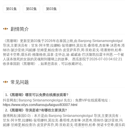
第01集
第02集
第03集
剧情简介
《黑珊瑚》更新至第03集于2026年在泰国上映,由 Banjong Sintanamongkolgul
导演,主要演员有：甘东·阿卡赞,拉娜帕·翁塔娜特,莫拉克·桑塔维,杰奎琳·沐恩奇,塔
纳功·陂沙亚侬,玛妮娜·甘姆雯,帕拉查功·皮亚萨库乔,周·艮欧若戈·塔潘努特,松希·
努诺卡空希,缓乐莉·格隆格侬,温拿·圭毕达,迪·威威迪·巴沃隆凯拉霆卡州恩.一个被
人谋杀致死的女孩的灵魂附到珊瑚上的故事。 西瓜影院于2026-07-03 04:02:21
收录泰国剧《黑珊瑚》，如果您喜欢，可以收藏评论。
常见问题
1.《黑珊瑚》哪里可以免费在线播放观看?
抖音网友( Banjong Sintanamongkolgul 先生)：免费VIP在线观看地址：
https://www.xilys.com/lianxuju/taiguo/83007.html
2.《黑珊瑚》导演是谁?有哪些主要演员?
微博网友(泰国0.0)：本片是由 Banjong Sintanamongkolgul 导演,主要演员有：
甘东·阿卡赞,拉娜帕·翁塔娜特,莫拉克·桑塔维,杰奎琳·沐恩奇,塔纳功·陂沙亚侬,玛
妮娜·甘姆雯,帕拉查功·皮亚萨库乔,周·艮欧若戈·塔潘努特,松希·努诺卡空希,缓乐莉