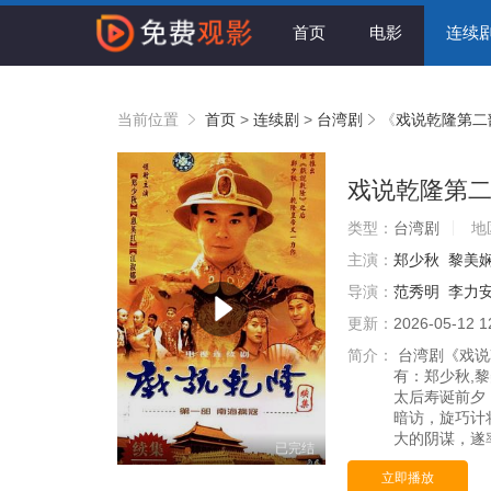
首页
电影
连续
当前位置
首页
>
连续剧
>
台湾剧
《
戏说乾隆第二
戏说乾隆第
类型：
台湾剧
地
主演：
郑少秋
黎美
导演：
范秀明
李力
更新：
2026-05-12 1
简介：
台湾剧《戏说
有：郑少秋,黎
太后寿诞前夕
暗访，旋巧计
大的阴谋，遂
已完结
立即播放