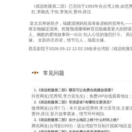
《戏说乾隆第二部》已完结于1993年在台湾上映,由范秀
红,李晓杰,于恒,李海兴,曹仲,薛汉.
皇太后寿诞前夕，福建湄洲妈祖庙准备进献的贺寿礼――
将宝物赐还湄洲。乾隆预感珊瑚树背后隐藏着更大的阴谋
人、幽默的爱情故事和一出出 扣人心弦的激烈打斗。 
缘。 全剧亦庄亦谐，情节引人，场面火爆。
西瓜影院于2026-05-12 12:02:18收录台湾剧《
常见问题
1.《戏说乾隆第二部》哪里可以免费在线播放观看?
抖音网友(范秀明,李力安先生)：免费VIP在线观看地址
2.《戏说乾隆第二部》导演是谁?有哪些主要演员?
微博网友(台湾7.7)：本片是由范秀明,李力安导演,主要演
曹仲,薛汉.影片故事紧凑，情节环环相扣.
3.《戏说乾隆第二部》在什么地区上映?什么时间上映?
腾讯网友(台湾剧1993)：该台湾剧节目制片国家/地区是台湾，