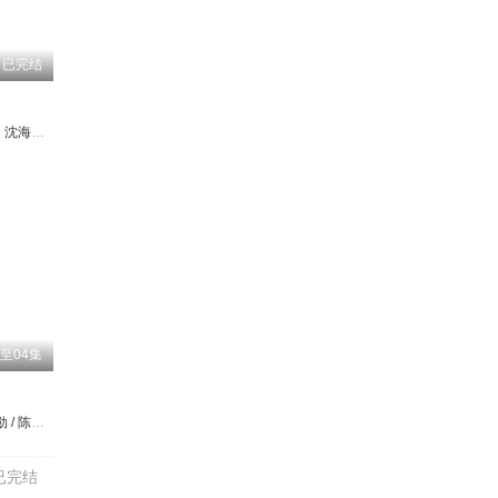
已完结
文
澔
林萱瑜
沈海蓉
陈谦文‬
巫美龄
韩宜邦
梁修治
李睿绅
梁修身
邱子芯
庞祥麟
游诗璟
孟元
林秀君
周宜霈
吴元俊
赖郁庭
胡锦
郭亚棠
李宗荣
刘书宏
关毅
陈素珍
贾若男
刘
至04集
钢俭
许立坤
李铭顺 / 范少勋 / 陈妍霏 / 洪慧芳 / 施名帅
田明
已完结