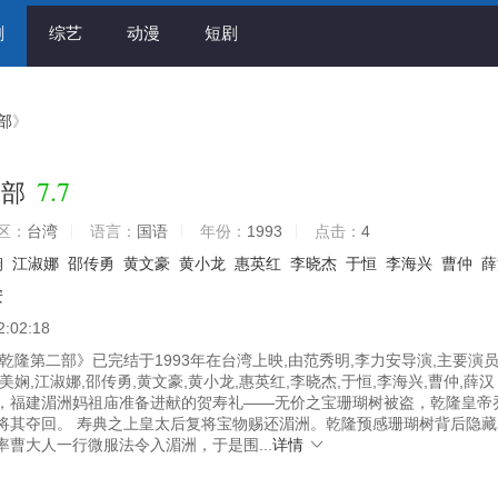
剧
综艺
动漫
短剧
部
》
7.7
二部
区：
台湾
语言：
国语
年份：
1993
点击：
4
娴
江淑娜
邵传勇
黄文豪
黄小龙
惠英红
李晓杰
于恒
李海兴
曹仲
薛
安
2:02:18
乾隆第二部》已完结于1993年在台湾上映,由范秀明,李力安导演,主要演
美娴,江淑娜,邵传勇,黄文豪,黄小龙,惠英红,李晓杰,于恒,李海兴,曹仲,薛汉
，福建湄洲妈祖庙准备进献的贺寿礼――无价之宝珊瑚树被盗，乾隆皇帝
将其夺回。 寿典之上皇太后复将宝物赐还湄洲。乾隆预感珊瑚树背后隐藏
率曹大人一行微服法令入湄洲，于是围...
详情