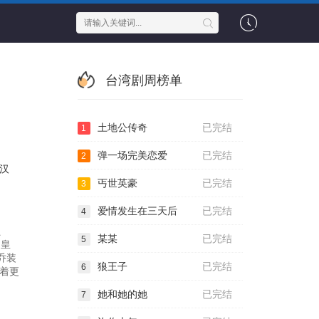
台湾剧周榜单
土地公传奇
已完结
1
弹一场完美恋爱
已完结
2
汉
丐世英豪
已完结
3
爱情发生在三天后
已完结
4
员
某某
已完结
5
 皇
乔装
狼王子
已完结
6
着更
她和她的她
已完结
7