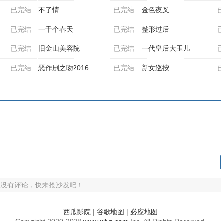
已完结
不了情
已完结
金色夜叉
已完结
一千个春天
已完结
整形过后
已完结
旧金山美容院
已完结
一代皇后大玉儿
已完结
恶作剧之吻2016
已完结
新女巡按
还没有评论，快来抢沙发吧！
西瓜影院
|
谷歌地图
|
必应地图
Copyright
2020-2028
www.xilys.com
Inc. All Rights Reserved.