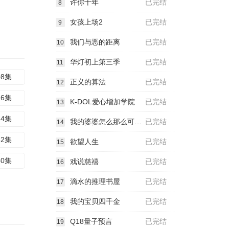
许你十年
已完结
8
女孩上场2
已完结
9
我们与恶的距离
已完结
10
华灯初上第三季
已完结
11
08集
正义的算法
已完结
12
16集
K-DOL爱心增加学院
已完结
13
24集
我的婆婆怎么那么可爱2
已完结
14
32集
欲望人生
已完结
15
40集
戏说慈禧
已完结
16
滴水的推理书屋
已完结
17
我的宝贝四千金
已完结
18
Q18量子预言
已完结
19