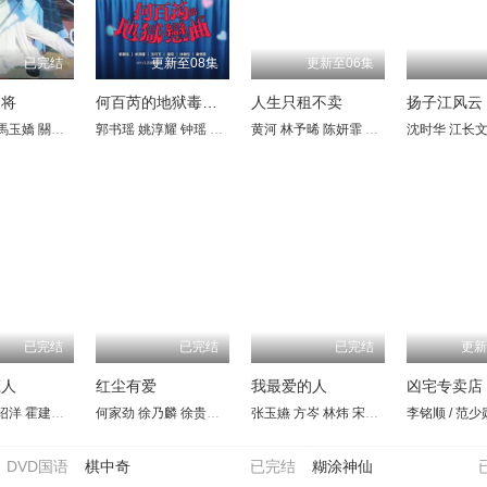
已完结
更新至08集
更新至06集
家将
何百芮的地狱毒白第二季
人生只租不卖
扬子江风云
馬玉嬌
王乐妍
李海兴
關聰
窦智孔
曹仲
朱寶意
薛汉
江国宾
郭书瑶
岳虹
姚淳耀
张琴
钟瑶
黄玉荣
孙可芳
德馨
黄河
星卉
林予晞
刘晓忆
陈妍霏
马幼兴
王真琳
林佑星
沈时华
谢章颖
陈小菁
江长
王品
苗真
已完结
已完结
已完结
更新
恋人
红尘有爱
我最爱的人
凶宅专卖店
绍洋
周传雄
戈伟如
霍建华
林韦君
何家劲
徐洁儿
徐乃麟
梁修身
徐贵樱
刘瑞琪
刘瑞琪
温兆伦
张玉嬿
铁孟秋
王欣逸
方岑
杨泽中
许育菱
林炜
凡伟
宋达民
戈伟如
陈真真
郑美顺
杜
DVD国语
棋中奇
已完结
糊涂神仙