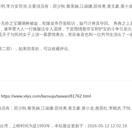
明,李力安导演,主要演员有：郑少秋,黎美娴,江淑娜,邵传勇,黄文豪,黄小龙
无价之宝珊瑚树被盗，乾隆皇帝乔装暗访，旋巧计将其夺回。 寿典之上
，遂率曹大人一行微服法令入湄洲，于是围绕着夺宝和护宝的斗争引发出
风流天子与民间女子上演一幕爱情离合，答应春喜也和一位穷书生演出了一
戏说乾隆第二部》，如果您喜欢，可以收藏评论。
：
https://www.xilys.com/lianxuju/taiwan/81762.html
员有：郑少秋,黎美娴,江淑娜,邵传勇,黄文豪,黄小龙,惠英红,李晓杰,于恒,
上映时间为是1993年，本站最近更新于：2026-05-12 12:02:18.