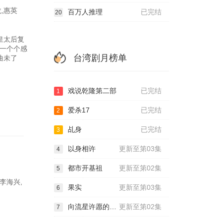
,惠英
百万人推理
已完结
20
皇太后复
一个个感
台湾剧月榜单
曲未了
戏说乾隆第二部
已完结
1
爱杀17
已完结
2
乩身
已完结
3
以身相许
更新至第03集
4
都市开基祖
更新至第02集
5
李海兴,
果实
更新至第03集
6
向流星许愿的我们
更新至第02集
7