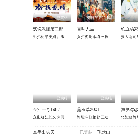
已完结
更新至第114集
戏说乾隆第二部
百味人生
铁血杨
郑少秋
黎美娴
江淑娜
邵传勇
黄少祺
黄文豪
谢承均
黄小龙
王振复
惠英红
江宏恩
李晓杰
姜大衛
陈珮骐
于恒
司
已完结
已完结
长江一号1987
薰衣草2001
海豚湾
寇世勋
江长文
宋冈陵
姜厚任
许绍洋
胡锦
陈怡蓉
许文全
王建隆
沈乃相
林韦君
张慧亚
张韶涵
陈乔恩
卢碧云
许
牵手出头天
已完结
飞龙山