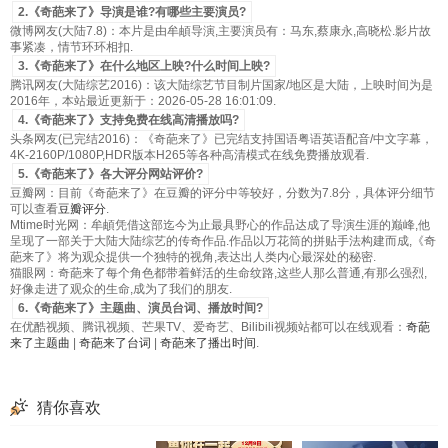
2.《奇葩来了》导演是谁?有哪些主要演员?
微博网友(大陆7.8)：本片是由牟頔导演,主要演员有：马东,蔡康永,高晓松.影片故
事紧凑，情节环环相扣.
3.《奇葩来了》在什么地区上映?什么时间上映?
腾讯网友(大陆综艺2016)：该大陆综艺节目制片国家/地区是大陆，上映时间为是
2016年，本站最近更新于：2026-05-28 16:01:09.
4.《奇葩来了》支持免费在线高清播放吗?
头条网友(已完结2016)：《奇葩来了》已完结支持国语粤语英语配音/中文字幕，
4K-2160P/1080P,HDR版本H265等各种高清模式在线免费播放观看.
5.《奇葩来了》各大评分网站评价?
豆瓣网：目前《奇葩来了》在豆瓣的评分中等较好，分数为7.8分，具体评分细节
可以查看
豆瓣评分
.
Mtime时光网：牟頔凭借这部迄今为止最具野心的作品达成了导演生涯的巅峰,他
呈现了一部关于大陆大陆综艺的传奇作品.作品以万花筒的拼贴手法构建而成,《奇
葩来了》将为观众提供一个独特的视角,表达出人类内心最深处的秘密.
猫眼网：奇葩来了每个角色都带着鲜活的生命纹路,这些人那么普通,有那么强烈,
好像走进了观众的生命,成为了我们的朋友.
6.《奇葩来了》主题曲、演员台词、播放时间?
在优酷视频、腾讯视频、芒果TV、爱奇艺、Bilibili视频站都可以在线观看：
奇葩
来了主题曲
|
奇葩来了台词
|
奇葩来了播出时间
.
猜你喜欢