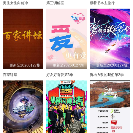
男生女生向前冲
第三调解室
跟着书本去旅行
更新至20260127期
更新至20260127期
更新至20260127期
百家讲坛
好友好有爱第3季
势均力敌的我们第2季