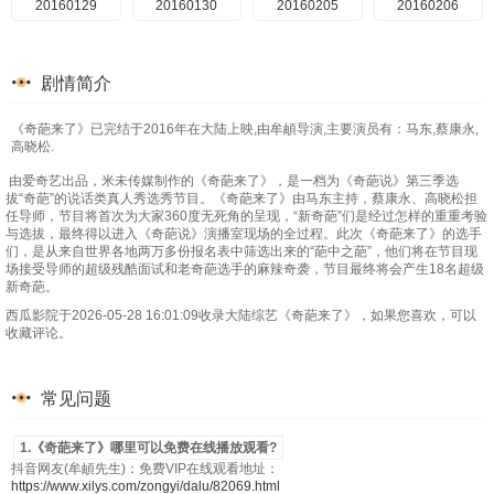
20160129
20160130
20160205
20160206
剧情简介
《奇葩来了》已完结于2016年在大陆上映,由牟頔导演,主要演员有：马东,蔡康永,
高晓松.
由爱奇艺出品，米未传媒制作的《奇葩来了》，是一档为《奇葩说》第三季选
拔“奇葩”的说话类真人秀选秀节目。《奇葩来了》由马东主持，蔡康永、高晓松担
任导师，节目将首次为大家360度无死角的呈现，“新奇葩”们是经过怎样的重重考验
与选拔，最终得以进入《奇葩说》演播室现场的全过程。此次《奇葩来了》的选手
们，是从来自世界各地两万多份报名表中筛选出来的“葩中之葩”，他们将在节目现
场接受导师的超级残酷面试和老奇葩选手的麻辣奇袭，节目最终将会产生18名超级
新奇葩。
西瓜影院于2026-05-28 16:01:09收录大陆综艺《奇葩来了》，如果您喜欢，可以
收藏评论。
常见问题
1.《奇葩来了》哪里可以免费在线播放观看?
抖音网友(牟頔先生)：免费VIP在线观看地址：
https://www.xilys.com/zongyi/dalu/82069.html