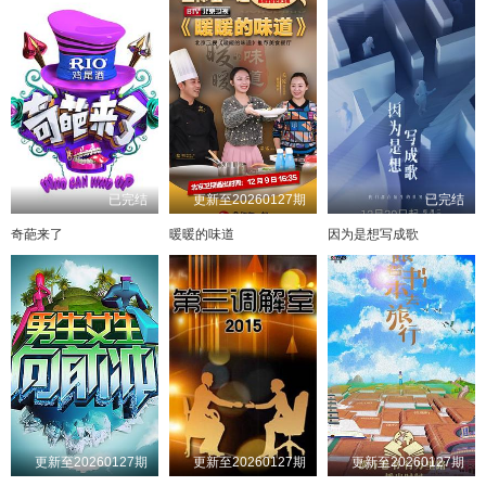
已完结
更新至20260127期
已完结
奇葩来了
暖暖的味道
因为是想写成歌
更新至20260127期
更新至20260127期
更新至20260127期