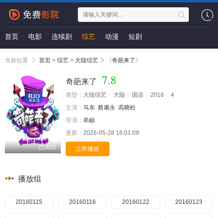
首页
电影
连续剧
综艺
动漫
短剧
当前位置
首页
>
综艺
>
大陆综艺
《
奇葩来了
》
7.8
奇葩来了
类型：
大陆综艺
大陆
国语
2016
4
主演：
马东
蔡康永
高晓松
导演：
牟頔
更新：
2026-05-28 16:01:09
已完结
立即播放
播放组
20160115
20160116
20160122
20160123