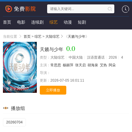
首页
电影
连续剧
综艺
动漫
短剧
当前位置
首页
>
综艺
>
大陆综艺
《
天籁与少年
》
0.0
天籁与少年
类型：
大陆综艺
中国大陆
汉语普通话
2026
4
主演：
常思思
杨丽萍
张天启
胡海泉
艾热
阿朵
导演：
更新：
2026-07-05 16:01:11
更新至20260704期
立即播放
播放组
20260704