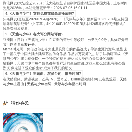
腾讯网友(大陆综艺2026)：该大陆综艺节目制片国家/地区是中国大陆，上映时间
为是2026年，本站最近更新于：2026-07-05 16:01:11.
4.《天籁与少年》支持免费在线高清播放吗?
头条网友(更新至20260704期2026)：《天籁与少年》更新至20260704期支持国
语粤语英语配音/中文字幕，4K-2160P/1080P,HDR版本H265等各种高清模式在
线免费播放观看.
5.《天籁与少年》各大评分网站评价?
豆瓣网：目前《天籁与少年》在豆瓣的评分中等较好，分数为0.0分，具体评分细
节可以查看
豆瓣评分
.
Mtime时光网：凭借这部迄今为止最具野心的作品达成了导演生涯的巅峰,他呈现
了一部关于中国大陆大陆综艺的传奇作品.作品以万花筒的拼贴手法构建而成,《天
籁与少年》将为观众提供一个独特的视角,表达出人类内心最深处的秘密.
猫眼网：天籁与少年每个角色都带着鲜活的生命纹路,这些人那么普通,有那么强
烈,好像走进了观众的生命,成为了我们的朋友.
6.《天籁与少年》主题曲、演员台词、播放时间?
在优酷视频、腾讯视频、芒果TV、爱奇艺、Bilibili视频站都可以在线观看：
天籁
与少年主题曲
|
天籁与少年台词
|
天籁与少年播出时间
.
猜你喜欢