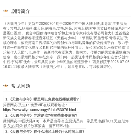
剧情简介
《天籁与少年》更新至20260704期于2026年在中国大陆上映,由导演,主要演员
有：常思思,杨丽萍,张天启,胡海泉,艾热,阿朵. 河南卫视继“中国节日奇妙游系列”IP
屡屡出圈后， 联合中国移动咪咕音乐和上海音享家科技有限公司着力打造首档全
新民族文化类青春潮流音乐综艺《天籁与少年》！节目以“民族音乐 青春表达”为
核心理念，依托河南卫视深厚的内容创作力与咪咕音乐的亿级传播平台，致力于
打造一档既有文化厚度又具时代声量的标杆性节目。多位国家级音乐总监构成“音
乐制作人天团”，以创作一首新时代有凝聚力、影响力、传播力的民族主题歌曲为
使命，发出最燃民族少年征集令！我们将一起见证中华民族的少年们在音乐创作
中践行“铸牢”使命，最终共同发出中华民族的潮流强音！ 西瓜影院于2026-07-05
16:01:11收录大陆综艺《天籁与少年》，如果您喜欢，可以收藏评论。
常见问题
1.《天籁与少年》哪里可以免费在线播放观看?
抖音网友(先生)：免费VIP在线观看地址：
https://www.xilys.com/zongyi/dalu/83076.html
2.《天籁与少年》导演是谁?有哪些主要演员?
微博网友(中国大陆0.0)：本片是由导演,主要演员有：常思思,杨丽萍,张天启,胡海
泉,艾热,阿朵.影片故事紧凑，情节环环相扣.
3.《天籁与少年》在什么地区上映?什么时间上映?