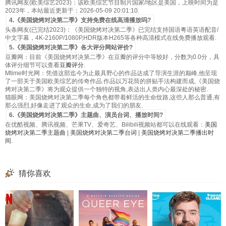
腾讯网友(欧美综艺2023)：该欧美综艺节目制片国家/地区是美国，上映时间为是
2023年，本站最近更新于：2026-05-09 20:01:10.
4.《美国烧烤对决第二季》支持免费在线高清播放吗?
头条网友(已完结2023)：《美国烧烤对决第二季》已完结支持国语粤语英语配音/
中文字幕，4K-2160P/1080P,HDR版本H265等各种高清模式在线免费播放观看.
5.《美国烧烤对决第二季》各大评分网站评价?
豆瓣网：目前《美国烧烤对决第二季》在豆瓣的评分中等较好，分数为0.0分，具
体评分细节可以查看
豆瓣评分
.
Mtime时光网：凭借这部迄今为止最具野心的作品达成了导演生涯的巅峰,他呈现
了一部关于美国欧美综艺的传奇作品.作品以万花筒的拼贴手法构建而成,《美国烧
烤对决第二季》将为观众提供一个独特的视角,表达出人类内心最深处的秘密.
猫眼网：美国烧烤对决第二季每个角色都带着鲜活的生命纹路,这些人那么普通,有
那么强烈,好像走进了观众的生命,成为了我们的朋友.
6.《美国烧烤对决第二季》主题曲、演员台词、播放时间?
在优酷视频、腾讯视频、芒果TV、爱奇艺、Bilibili视频站都可以在线观看：
美国
烧烤对决第二季主题曲
|
美国烧烤对决第二季台词
|
美国烧烤对决第二季播出时
间
.
猜你喜欢