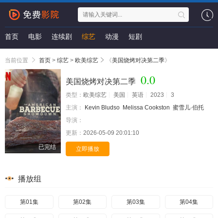
首页
电影
连续剧
综艺
动漫
短剧
当前位置
首页
>
综艺
>
欧美综艺
《
美国烧烤对决第二季
》
0.0
美国烧烤对决第二季
类型：
欧美综艺
美国
英语
2023
3
主演：
Kevin Bludso
Melissa Cookston
蜜雪儿·伯托
导演：
更新：
2026-05-09 20:01:10
已完结
立即播放
播放组
第01集
第02集
第03集
第04集