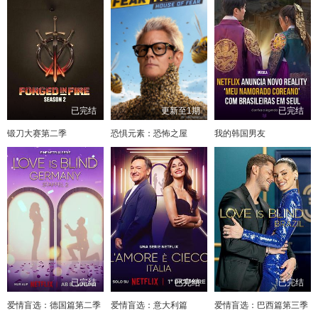
已完结
更新至1期
已完结
锻刀大赛第二季
恐惧元素：恐怖之屋
我的韩国男友
已完结
已完结
已完结
爱情盲选：德国篇第二季
爱情盲选：意大利篇
爱情盲选：巴西篇第三季