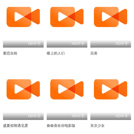
HD中字
HD中字
HD中字
蜜恋合租
楼上的人们
后座
HD中字
HD中字
HD中字
盛夏假期遇见爱
偷偷喜欢你电影版
东京少女