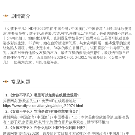
剧情简介
《女孩不平凡》HD于2026年在 中国台湾 / 中国澳门 / 中国香港 / 上映,由徐欣羨导
演,主要演员有：廖子妤,余香凝,邓涛,韩宁,许恩怡.17岁的欣，身处去哪都不超过三
十分钟的澳门。她的生活平凡，直到遇见学姐菲才开始思考自己是否可以过更多
姿多彩的生活。22岁时，她在台湾就读新闻系，与女友晴同居，但毕业季的波澜
让她陷入困境，无法决定未来。34岁的欣在香港打拼，试图摆脱“一片导演”的魔
咒，亦面对来自适婚女友贝的压力。最终在贝的假结婚狂想中，欣领悟到做自己
是最佳的生存之道。 西瓜影院于2026-07-01 04:03:17收录爱情片《女孩不平
凡》，如果您喜欢，可以收藏评论。
常见问题
1.《女孩不平凡》哪里可以免费在线播放观看?
抖音网友(徐欣羨先生)：免费VIP在线观看地址：
https://www.xilys.com/dianying/aiqing/82974.html
2.《女孩不平凡》导演是谁?有哪些主要演员?
微博网友( 中国台湾 / 中国澳门 / 中国香港 / 7.1)：本片是由徐欣羨导演,主要演员
有：廖子妤,余香凝,邓涛,韩宁,许恩怡.影片故事紧凑，情节环环相扣.
3.《女孩不平凡》在什么地区上映?什么时间上映?
腾讯网友(爱情片2026)：该爱情片节目制片国家/地区是 中国台湾 / 中国澳门 / 中