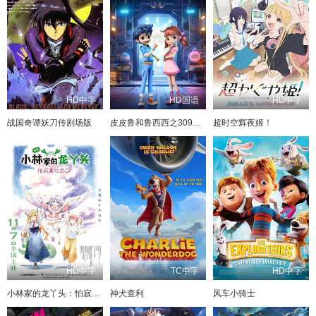
HD中字
HD国语
HD中字
战国奇谭妖刀传剧场版
皮皮鲁和鲁西西之309暗室
超时空辉夜姬！
HD中字
TC中字
HD中字
小林家的龙丫头：怕寂寞的龙
神犬查利
风车小骑士