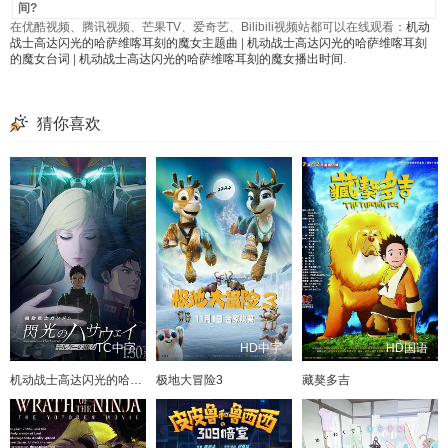
间?
在优酷视频、腾讯视频、芒果TV、爱奇艺、Bilibili视频站都可以在线观看：
机动
战士高达闪光的哈萨维喀耳刻的魔女主题曲
|
机动战士高达闪光的哈萨维喀耳刻
的魔女台词
|
机动战士高达闪光的哈萨维喀耳刻的魔女播出时间
.
猜你喜欢
TC中字
HD中字
HD国语
机动战士高达闪光的哈萨维喀耳刻的魔女
极地大冒险3
藏獒多吉