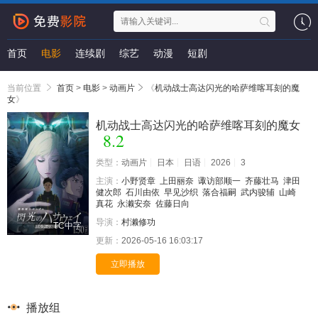
首页
电影
连续剧
综艺
动漫
短剧
当前位置
首页
>
电影
>
动画片
《
机动战士高达闪光的哈萨维喀耳刻的魔
女
》
机动战士高达闪光的哈萨维喀耳刻的魔女
8.2
类型：
动画片
日本
日语
2026
3
主演：
小野贤章
上田丽奈
诹访部顺一
齐藤壮马
津田
健次郎
石川由依
早见沙织
落合福嗣
武内骏辅
山崎
真花
永濑安奈
佐藤日向
导演：
村濑修功
TC中字
更新：
2026-05-16 16:03:17
立即播放
播放组