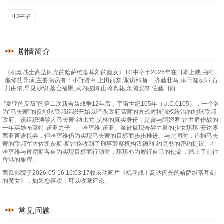
TC中字
剧情简介
《机动战士高达闪光的哈萨维喀耳刻的魔女》TC中字于2026年在日本上映,由村
濑修功导演,主要演员有：小野贤章,上田丽奈,诹访部顺一,齐藤壮马,津田健次郎,石
川由依,早见沙织,落合福嗣,武内骏辅,山崎真花,永濑安奈,佐藤日向.
“夏亚的反叛”的第二次新吉翁战争12年后，宇宙世纪105年（U.C.0105），一个名
为“马夫蒂”的反地球联邦组织开始以暗杀政府高官的方式对抗强权统治的地球联邦
政府。该组织领导人马夫蒂·纳比尤·艾林的真实身份，是曾与阿姆罗·雷并肩作战的
一年英雄布莱特·诺亚之子——哈萨维·诺亚。虽被展现奇异力量的少女琪琪·安达露
西亚言语捉弄，但哈萨维仍为实现马夫蒂的目标而步步推进。与此同时，追捕马夫
蒂的联邦军大佐凯奈斯·斯雷格收到了刑事警察机构汉德利·约克桑的密约提议。在
哈萨维与肯尼斯各自为实现目标而行动时，琪琪亦为履行自己的使命，踏上了前往
香港的旅程。
西瓜影院于2026-05-16 16:03:17收录动画片《机动战士高达闪光的哈萨维喀耳刻
的魔女》，如果您喜欢，可以收藏评论。
常见问题