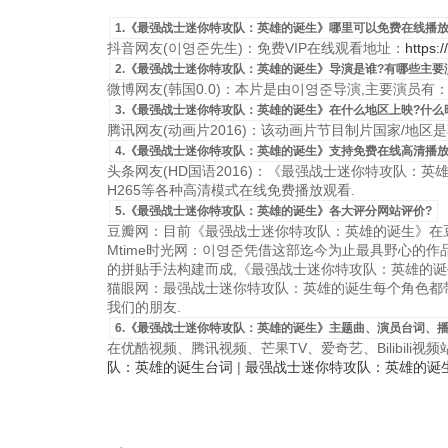
1.《最强战士迷你特攻队：英雄的诞生》哪里可以免费在线播放
抖音网友(이영준先生)：免费VIP在线观看地址：
https:
2.《最强战士迷你特攻队：英雄的诞生》导演是谁?有哪些主要
微博网友(韩国0.0)：本片是由이영준导演,主要演员有
3.《最强战士迷你特攻队：英雄的诞生》在什么地区上映?什么
腾讯网友(动画片2016)：该动画片节目制片国家/地区是韩国，
4.《最强战士迷你特攻队：英雄的诞生》支持免费在线高清播放
头条网友(HD国语2016)：《最强战士迷你特攻队：英雄的
H265等各种高清模式在线免费播放观看.
5.《最强战士迷你特攻队：英雄的诞生》各大评分网站评价?
豆瓣网：目前《最强战士迷你特攻队：英雄的诞生》在豆
Mtime时光网：이영준凭借这部迄今为止最具野心的
的拼贴手法构建而成,《最强战士迷你特攻队：英雄的诞
猫眼网：最强战士迷你特攻队：英雄的诞生每个角色都带
我们的朋友.
6.《最强战士迷你特攻队：英雄的诞生》主题曲、演员台词、播
在优酷视频、腾讯视频、芒果TV、爱奇艺、Bilibili
队：英雄的诞生台词
|
最强战士迷你特攻队：英雄的诞