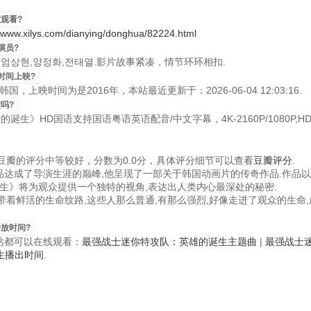
观看?
//www.xilys.com/dianying/donghua/82224.html
演员?
：엄상현,양정화,전태열.影片故事紧凑，情节环环相扣.
时间上映?
上映时间为是2016年，本站最近更新于：2026-06-04 12:03:16.
吗?
诞生》HD国语支持国语粤语英语配音/中文字幕，4K-2160P/1080P,H
瓣的评分中等较好，分数为0.0分，具体评分细节可以查看
豆瓣评分
.
作品达成了导演生涯的巅峰,他呈现了一部关于韩国动画片的传奇作品.作品
生》将为观众提供一个独特的视角,表达出人类内心最深处的秘密.
着鲜活的生命纹路,这些人那么普通,有那么强烈,好像走进了观众的生命,
放时间?
视频站都可以在线观看：
最强战士迷你特攻队：英雄的诞生主题曲
|
最强战士
生播出时间
.