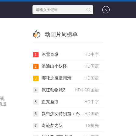
动画片周榜单
冰雪奇缘
HD中字
1
浪浪山小妖怪
HD国语
2
哪吒之魔童闹海
HD国语
3
疯狂动物城2
HD中字|国语
4
演,
血咒圣痕
HD中字
5
组成
瓢虫少女特别篇：巴黎故事
HD国语
6
奇迹梦之队
TS抢先
7