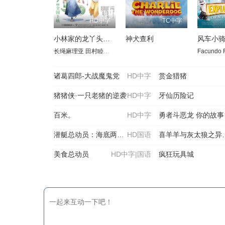
HD中字
TC中字
小林家的龙丫头：怕寂寞的龙
神犬查利
风车小
长绳麻理亚
田村睦心
桑原由气
高田忧希
高桥未奈美
杉浦栞
Facundo 
小
诸葛四郎-大战魔鬼党
HD中字
赏金猎猪
猪猪侠·一只老猪的逆袭
HD中字
牙仙历险记
百米。
HD中字
勇者斗恶龙 你的故事
潜艇总动员：海底两万里
HD国语
喜羊羊与灰太狼之异国破晓
美食总动员
HD中字|国语
疯狂玩具城