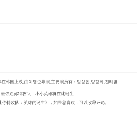
在韩国上映,由이영준导演,主要演员有：엄상현,양정화,전태열.
了最强迷你特攻队，小小英雄将在此诞生……
《最强战士迷你特攻队：英雄的诞生》，如果您喜欢，可以收藏评论。