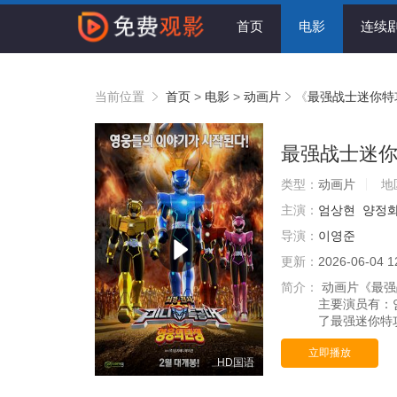
首页
电影
连续
当前位置
首页
>
电影
>
动画片
《
最强战士迷你特
最强战士迷
类型：
动画片
地
主演：
엄상현
양정
导演：
이영준
更新：
2026-06-04 1
简介：
动画片《最强
主要演员有：
了最强迷你特攻
立即播放
HD国语