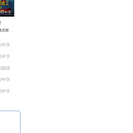
HD中字
2
德尼斯
由香
折笠富美子
Sienna Rosie Schei
金田朋子
金光宣明
David Leander Helgor
松谷彼哉
金子由之
Lisa Stokke
永野爱
三石琴乃
哈瓦德·巴克
小野健一
尼尔斯·
佐
D中字
D中字
|国语
D中字
D中字