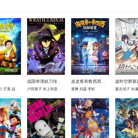
HD国语
HD中字
HD国语
吉
战国奇谭妖刀传剧场版
皮皮鲁和鲁西西之309暗室
超时空辉夜
mot Magennis
兰
芒莱
赵岭
周志强
保罗·泰来克
户田惠子
王博
张遥函
井上和彦
Roger Gregg
赵晓明
若本规夫
张伟
艾琳·米森
黄爽
李世荣
矢尾一树
刘蕊
徐涛
Lucy Smith
李昕
盐泽兼人
Harry Weld-Moore
渡部猛
夏吉优子
永
J