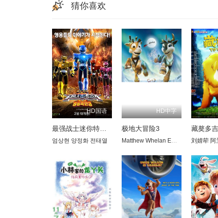
猜你喜欢
HD国语
HD中字
最强战士迷你特攻队：英雄的诞生
极地大冒险3
藏獒多
엄상현
양정화
전태열
Matthew Whelan
Emma Jenkins
刘婧荦
Der
阿