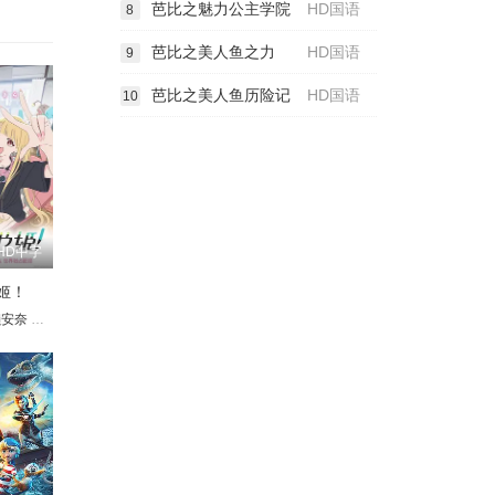
芭比之魅力公主学院
HD国语
8
芭比之美人鱼之力
HD国语
9
芭比之美人鱼历险记
HD国语
10
HD中字
姬！
濑安奈
ustin Daniels Anene
早见沙织
入野自由
卢克·格瑞芬
内田雄马
Brendan McDonald
松冈祯丞
青山吉能
小原好美
Mary Murray
菲鲁兹·蓝
Susan Slott
花江夏树
Mic