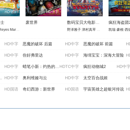
HD中字
HD中字
HD中字
骑士
废世界
数码宝贝大电影五：冒险者的战斗
疯狂海盗团
Reyes
野大辅
中村悠一
Marina Blanke
加藤英美里
Julian Janssen
石原夏织
野泽雅子
津村真琴
多田葵
山口真弓
凯瑞·豪根·西
今井
HD中字
恶魔的破坏 后篇
HD中字
恶魔的破坏 前篇
H
HD中字
你好弗里达
HD中字
海绵宝宝：深海大冒险
H
HD中字
蜡笔小新：灼热的春日部舞者们
HDTC中字
疯狂动物城2
HD中字
HD中字
奥利维娅与云
HD中字
太空百合战姬
H
HD国语
奇幻西游：新世界
HD国语
宇宙英雄之超银河传说
H