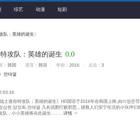
剧
综艺
动漫
短剧
攻队：英雄的诞生
》
0.0
你特攻队：英雄的诞生
区：
韩国
语言：
韩语
年份：
2016
点击：
3
화
전태열
2:03:16
战士迷你特攻队：英雄的诞生》HD国语于2016年在韩国上映,由이영준导
엄상현,양정화,전태열 几名试图打败邪恶，拯救人们安宁生活的小伙伴们
队，小小英雄将在此诞生……...
详情