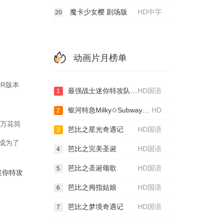
魔卡少女樱 剧场版
HD中字
20
动画片月榜单
DR版本
最强战士迷你特攻队：英雄的诞生
HD国语
1
银河特急Milky✩Subway各站停车前往剧场
HD
2
以万花筒
芭比之星光奇遇记
HD国语
3
成为了
芭比之完美圣诞
HD国语
4
芭比之圣诞颂歌
HD国语
5
迷你特攻
芭比之拇指姑娘
HD国语
6
芭比之梦境奇遇记
HD国语
7