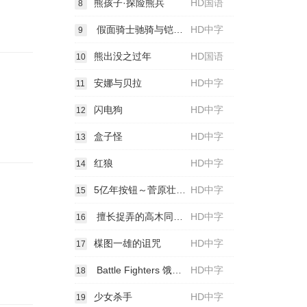
熊孩子·探险熊兵
HD国语
8
假面骑士驰骑与铠武 电影大战 全力出击
HD中字
9
熊出没之过年
HD国语
10
安娜与贝拉
HD中字
11
闪电狗
HD中字
12
盒子怪
HD中字
13
红狼
HD中字
14
5亿年按钮～菅原壮太的超短篇～
HD中字
15
擅长捉弄的高木同学 剧场版
HD中字
16
楳图一雄的诅咒
HD中字
17
Battle Fighters 饿狼传说
HD中字
18
少女杀手
HD中字
19