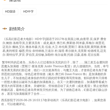
HD国语
HD中字
剧情简介
《乐高幻影忍者大电影》HD中字|国语于2017年在美国上映,由查理·宾,保罗·费舍
尔,鲍勃·洛根导演,主要演员有：成龙,戴夫·弗兰科,弗莱德·阿米森,库梅尔·南贾尼,
迈克尔·佩纳,艾比·雅各布森,扎克·伍兹,大卫·布伦斯,贾斯汀·塞洛克斯,黄阿丽,查琳·
易,奥利维亚·穆恩,劳拉·奈特林格,兰道尔·朴,瑞塔·希尔丽夫,克里斯·哈德维克,迈克
尔·斯特拉罕,罗宾·罗伯茨,吴恬敏,加勒特·埃尔金斯,托德·汉森,道格·尼古拉斯.
繁华时尚的忍者岛，乐高小人们过着快乐无忧的日子，除了……隔三差五会遭到邪
恶魔头加满都（贾斯汀·塞洛克斯 Justin Theroux 配音）的入侵骚扰外。当然，幸亏
有英勇无畏的幻影忍者，他们一次次挺身而出，与魔王大战，才使得忍者岛免于被
邪恶统治的危险。绿色忍者劳埃德（戴夫·弗兰科 Dave Franco 饰）是加满都的亲
生儿子，不知道他忍者身份的市民们因此经常嘲笑辱骂劳埃德。郁闷的青年只得将
一腔怒火撒在以破坏为乐趣的加满都身上。在又一次遭到挫败后，加满都带着威力
更强大的军团卷土重来。关键时刻，劳埃德启动了吴大师（成龙 配音）禁止使用的
终极武器，最终给忍者岛带来毁灭性的灾难。为了拯救忍者岛，幻影忍者们跋山涉
水，甚至与加满都展开了合作……
西瓜影院于2026-06-26 16:03:17收录动画片《乐高幻影忍者大电影》，如果您喜
欢，可以收藏评论。