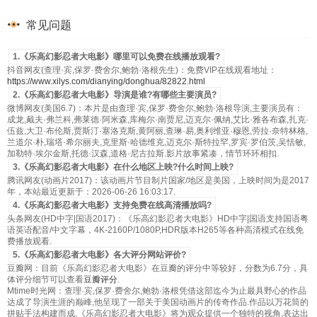
常见问题
1.《乐高幻影忍者大电影》哪里可以免费在线播放观看?
抖音网友(查理·宾,保罗·费舍尔,鲍勃·洛根先生)：免费VIP在线观看地址：
https://www.xilys.com/dianying/donghua/82822.html
2.《乐高幻影忍者大电影》导演是谁?有哪些主要演员?
微博网友(美国6.7)：本片是由查理·宾,保罗·费舍尔,鲍勃·洛根导演,主要演员有：
成龙,戴夫·弗兰科,弗莱德·阿米森,库梅尔·南贾尼,迈克尔·佩纳,艾比·雅各布森,扎克·
伍兹,大卫·布伦斯,贾斯汀·塞洛克斯,黄阿丽,查琳·易,奥利维亚·穆恩,劳拉·奈特林格,
兰道尔·朴,瑞塔·希尔丽夫,克里斯·哈德维克,迈克尔·斯特拉罕,罗宾·罗伯茨,吴恬敏,
加勒特·埃尔金斯,托德·汉森,道格·尼古拉斯.影片故事紧凑，情节环环相扣.
3.《乐高幻影忍者大电影》在什么地区上映?什么时间上映?
腾讯网友(动画片2017)：该动画片节目制片国家/地区是美国，上映时间为是2017
年，本站最近更新于：2026-06-26 16:03:17.
4.《乐高幻影忍者大电影》支持免费在线高清播放吗?
头条网友(HD中字|国语2017)：《乐高幻影忍者大电影》HD中字|国语支持国语粤
语英语配音/中文字幕，4K-2160P/1080P,HDR版本H265等各种高清模式在线免
费播放观看.
5.《乐高幻影忍者大电影》各大评分网站评价?
豆瓣网：目前《乐高幻影忍者大电影》在豆瓣的评分中等较好，分数为6.7分，具
体评分细节可以查看
豆瓣评分
.
Mtime时光网：查理·宾,保罗·费舍尔,鲍勃·洛根凭借这部迄今为止最具野心的作品
达成了导演生涯的巅峰,他呈现了一部关于美国动画片的传奇作品.作品以万花筒的
拼贴手法构建而成,《乐高幻影忍者大电影》将为观众提供一个独特的视角,表达出