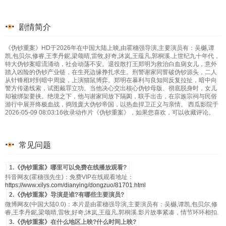
剧情简介
《伪钞重案》HD于2026年在中国大陆上映,由霍穗强导演,主要演员有：吴樾,谭
凯,包贝尔,修睿,王李丹鈮,梁颂晴,雷牧,好奇,沐岚,王蕴凡,郭桐溪.上世纪九十年代，
特大伪钞案暗流涌动，社会动荡不安。退役散打王郑明为救治白血病女儿，意外
踏入凶险的伪钞产业链，在生死边缘挣扎求生。刑警谢家同誓破伪钞源头，二人
从针锋相对到暗中周旋，上演猫鼠博弈。郑明在暴利与良知间反复拉扯，暗中向
警方传递线索，试图戴罪立功。当他决心交出核心伪钞母版、彻底脱身时，女儿
却被绑架要挟。绝境之下，他与谢家同放下隔阂，联手出击，在宗族宗祠与民俗
游行中展开终极血战，捣毁庞大伪钞帝国，以热血捍卫正义与亲情。 西瓜影院于
2026-05-09 08:03:16收录动作片《伪钞重案》，如果您喜欢，可以收藏评论。
常见问题
1.《伪钞重案》哪里可以免费在线播放观看?
抖音网友(霍穗强先生)：免费VIP在线观看地址：
https://www.xilys.com/dianying/dongzuo/81701.html
2.《伪钞重案》导演是谁?有哪些主要演员?
微博网友(中国大陆0.0)：本片是由霍穗强导演,主要演员有：吴樾,谭凯,包贝尔,修
睿,王李丹鈮,梁颂晴,雷牧,好奇,沐岚,王蕴凡,郭桐溪.影片故事紧凑，情节环环相扣.
3.《伪钞重案》在什么地区上映?什么时间上映?