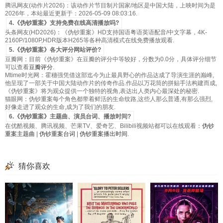
腾讯网友(动作片2026)：该动作片节目制片国家/地区是中国大陆，上映时间为是
2026年，本站最近更新于：2026-05-09 08:03:16.
4.《伪钞重案》支持免费在线高清播放吗?
头条网友(HD2026)：《伪钞重案》HD支持国语粤语英语配音/中文字幕，4K-
2160P/1080P,HDR版本H265等各种高清模式在线免费播放观看.
5.《伪钞重案》各大评分网站评价?
豆瓣网：目前《伪钞重案》在豆瓣的评分中等较好，分数为0.0分，具体评分细节
可以查看
豆瓣评分
.
Mtime时光网：霍穗强凭借这部迄今为止最具野心的作品达成了导演生涯的巅峰,
他呈现了一部关于中国大陆动作片的传奇作品.作品以万花筒的拼贴手法构建而成,
《伪钞重案》将为观众提供一个独特的视角,表达出人类内心最深处的秘密.
猫眼网：伪钞重案每个角色都带着鲜活的生命纹路,这些人那么普通,有那么强烈,
好像走进了观众的生命,成为了我们的朋友.
6.《伪钞重案》主题曲、演员台词、播放时间?
在优酷视频、腾讯视频、芒果TV、爱奇艺、Bilibili视频站都可以在线观看：
伪钞
重案主题曲
|
伪钞重案台词
|
伪钞重案播出时间
.
猜你喜欢