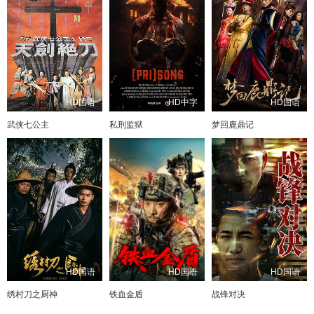
HD国语
HD中字
HD国语
武侠七公主
私刑监狱
梦回鹿鼎记
HD国语
HD国语
HD国语
绣村刀之厨神
铁血金盾
战锋对决