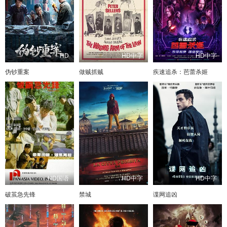
HD
HD中字
HD中字
伪钞重案
做贼抓贼
疾速追杀：芭蕾杀姬
HD国语
HD中字
HD中字
破茧急先锋
禁城
谍网追凶