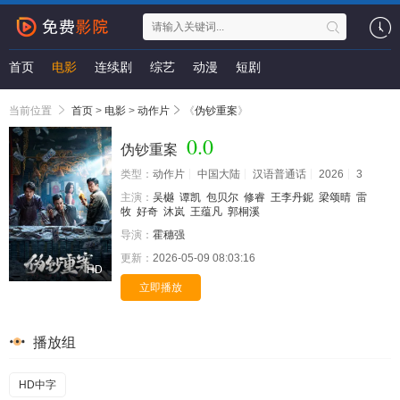
首页
电影
连续剧
综艺
动漫
短剧
当前位置
首页
>
电影
>
动作片
《
伪钞重案
》
0.0
伪钞重案
类型：
动作片
中国大陆
汉语普通话
2026
3
主演：
吴樾
谭凯
包贝尔
修睿
王李丹鈮
梁颂晴
雷
牧
好奇
沐岚
王蕴凡
郭桐溪
导演：
霍穗强
更新：
2026-05-09 08:03:16
HD
立即播放
播放组
HD中字