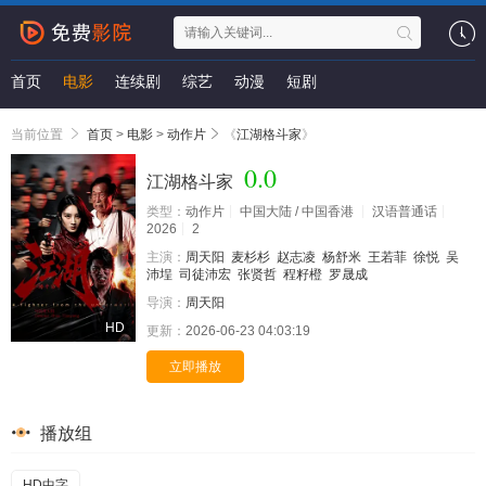
首页
电影
连续剧
综艺
动漫
短剧
当前位置
首页
>
电影
>
动作片
《
江湖格斗家
》
0.0
江湖格斗家
类型：
动作片
中国大陆 / 中国香港
汉语普通话
2026
2
主演：
周天阳
麦杉杉
赵志凌
杨舒米
王若菲
徐悦
吴
沛埕
司徒沛宏
张贤哲
程籽橙
罗晟成
导演：
周天阳
HD
更新：
2026-06-23 04:03:19
立即播放
播放组
HD中字