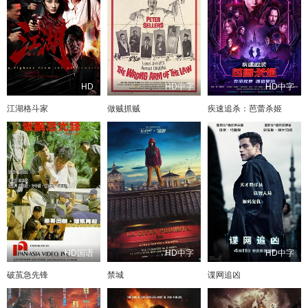
HD
HD中字
HD中字
江湖格斗家
做贼抓贼
疾速追杀：芭蕾杀姬
HD国语
HD中字
HD中字
破茧急先锋
禁城
谍网追凶