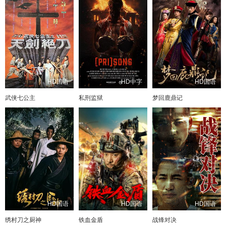
HD国语
HD中字
HD国语
武侠七公主
私刑监狱
梦回鹿鼎记
HD国语
HD国语
HD国语
绣村刀之厨神
铁血金盾
战锋对决