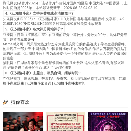
腾讯网友(动作片2026)：该动作片节目制片国家/地区是 中国大陆 / 中国香港 ，上
映时间为是2026年，本站最近更新于：2026-06-23 04:03:19.
4.《江湖格斗家》支持免费在线高清播放吗?
头条网友(HD2026)：《江湖格斗家》HD支持国语粤语英语配音/中文字幕，4K-
2160P/1080P,HDR版本H265等各种高清模式在线免费播放观看.
5.《江湖格斗家》各大评分网站评价?
豆瓣网：目前《江湖格斗家》在豆瓣的评分中等较好，分数为0.0分，具体评分细
节可以查看
豆瓣评分
.
Mtime时光网：周天阳凭借这部迄今为止最具野心的作品达成了导演生涯的巅峰,
他呈现了一部关于 中国大陆 / 中国香港 动作片的传奇作品.作品以万花筒的拼贴手
法构建而成,《江湖格斗家》将为观众提供一个独特的视角,表达出人类内心最深处
的秘密.
猫眼网：江湖格斗家每个角色都带着鲜活的生命纹路,这些人那么普通,有那么强
烈,好像走进了观众的生命,成为了我们的朋友.
6.《江湖格斗家》主题曲、演员台词、播放时间?
在优酷视频、腾讯视频、芒果TV、爱奇艺、Bilibili视频站都可以在线观看：
江湖
格斗家主题曲
|
江湖格斗家台词
|
江湖格斗家播出时间
.
猜你喜欢