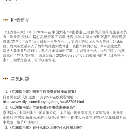
剧情简介
《江湖格斗家》HD于2026年在 中国大陆 / 中国香港 上映,由周天阳导演,主要演员
有：周天阳,麦杉杉,赵志凌,杨舒米,王若菲,徐悦,吴沛埕,司徒沛宏,张贤哲,程籽橙,罗
晟成.“东星”、“西星”两大帮派一直争斗不止，文淑和静恬误入两大帮派，姐妹反
目。两大帮派话事人子雄和阿耀也剑拔弩张，表面平静的小城，争斗愈发激烈，
两派人马准备终极对决，败方将永远退出江湖。文淑背水一战，最终用实力与真
诚感化了静恬与阿耀。 西瓜影院于2026-06-23 04:03:19收录动作片《江湖格斗
家》，如果您喜欢，可以收藏评论。
常见问题
1.《江湖格斗家》哪里可以免费在线播放观看?
抖音网友(周天阳先生)：免费VIP在线观看地址：
https://www.xilys.com/dianying/dongzuo/82706.html
2.《江湖格斗家》导演是谁?有哪些主要演员?
微博网友( 中国大陆 / 中国香港 0.0)：本片是由周天阳导演,主要演员有：周天阳,
麦杉杉,赵志凌,杨舒米,王若菲,徐悦,吴沛埕,司徒沛宏,张贤哲,程籽橙,罗晟成.影片故
事紧凑，情节环环相扣.
3.《江湖格斗家》在什么地区上映?什么时间上映?