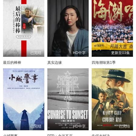
已完结
HD中字
更新至03集
最后的棒棒
真实边缘
四海潮味第1季
已完结
HD中字
已完结
小城警事
PTP：永远不灭
牛仔大对决