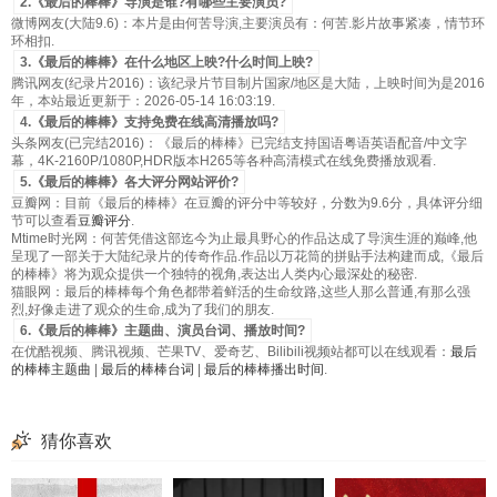
2.《最后的棒棒》导演是谁?有哪些主要演员?
微博网友(大陆9.6)：本片是由何苦导演,主要演员有：何苦.影片故事紧凑，情节环
环相扣.
3.《最后的棒棒》在什么地区上映?什么时间上映?
腾讯网友(纪录片2016)：该纪录片节目制片国家/地区是大陆，上映时间为是2016
年，本站最近更新于：2026-05-14 16:03:19.
4.《最后的棒棒》支持免费在线高清播放吗?
头条网友(已完结2016)：《最后的棒棒》已完结支持国语粤语英语配音/中文字
幕，4K-2160P/1080P,HDR版本H265等各种高清模式在线免费播放观看.
5.《最后的棒棒》各大评分网站评价?
豆瓣网：目前《最后的棒棒》在豆瓣的评分中等较好，分数为9.6分，具体评分细
节可以查看
豆瓣评分
.
Mtime时光网：何苦凭借这部迄今为止最具野心的作品达成了导演生涯的巅峰,他
呈现了一部关于大陆纪录片的传奇作品.作品以万花筒的拼贴手法构建而成,《最后
的棒棒》将为观众提供一个独特的视角,表达出人类内心最深处的秘密.
猫眼网：最后的棒棒每个角色都带着鲜活的生命纹路,这些人那么普通,有那么强
烈,好像走进了观众的生命,成为了我们的朋友.
6.《最后的棒棒》主题曲、演员台词、播放时间?
在优酷视频、腾讯视频、芒果TV、爱奇艺、Bilibili视频站都可以在线观看：
最后
的棒棒主题曲
|
最后的棒棒台词
|
最后的棒棒播出时间
.
猜你喜欢