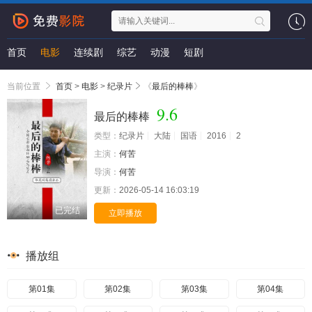
首页
电影
连续剧
综艺
动漫
短剧
当前位置
首页
>
电影
>
纪录片
《
最后的棒棒
》
9.6
最后的棒棒
类型：
纪录片
大陆
国语
2016
2
主演：
何苦
导演：
何苦
更新：
2026-05-14 16:03:19
已完结
立即播放
播放组
第01集
第02集
第03集
第04集