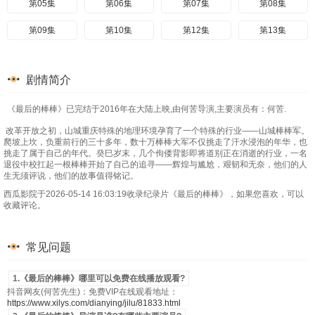
第05集
第06集
第07集
第08集
第09集
第10集
第12集
第13集
剧情简介
《最后的棒棒》已完结于2016年在大陆上映,由何苦导演,主要演员有：何苦.
改革开放之初，山城重庆特殊的地理环境孕育了一个特殊的行业——山城棒棒军。
爬坡上坎，负重前行的三十多年，数十万棒棒大军不仅挑走了汗水浸泡的年华，也
挑走了属于自己的年代。癸巳岁末，几个佝偻背影即将道别正在消逝的行业，一名
退役中校扛起一根棒棒开始了自己的追寻——辉煌与尴尬，艰韧和无奈，他们的人
生无须评说，他们的故事值得铭记。
西瓜影院于2026-05-14 16:03:19收录纪录片《最后的棒棒》，如果您喜欢，可以
收藏评论。
常见问题
1.《最后的棒棒》哪里可以免费在线播放观看?
抖音网友(何苦先生)：免费VIP在线观看地址：
https://www.xilys.com/dianying/jilu/81833.html