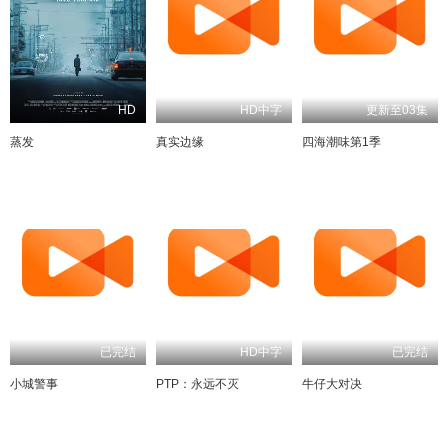
HD
HD中字
更新至03集
蒸发
真实边缘
四海潮味第1季
已完结
HD中字
已完结
小城警事
PTP：永远不灭
牛仔大对决