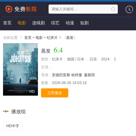
首页
电影
连续剧
综艺
动漫
短剧
当前位置
首页
>
电影
>
纪录片
《
蒸发
》
6.4
蒸发
类型：
纪录片
德国 / 日本
日语
2024
2
主演：
导演：
安德烈亚斯·哈特曼
森新田
更新：
2026-06-26 16:03:16
HD
立即播放
播放组
HD中字