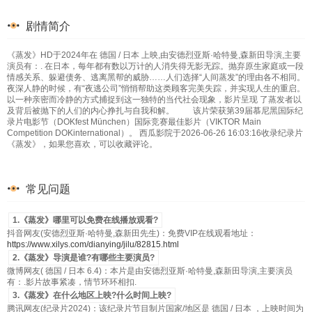
剧情简介
《蒸发》HD于2024年在 德国 / 日本 上映,由安德烈亚斯·哈特曼,森新田导演,主要
演员有：. 在日本，每年都有数以万计的人消失得无影无踪。抛弃原生家庭或一段
情感关系、躲避债务、逃离黑帮的威胁……人们选择“人间蒸发”的理由各不相同。
夜深人静的时候，有“夜逃公司”悄悄帮助这类顾客完美失踪，并实现人生的重启。
以一种亲密而冷静的方式捕捉到这一独特的当代社会现象，影片呈现 了蒸发者以
及背后被抛下的人们的内心挣扎与自我和解。 该片荣获第39届慕尼黑国际纪
录片电影节（DOKfest München）国际竞赛最佳影片（VIKTOR Main
Competition DOKinternational）。 西瓜影院于2026-06-26 16:03:16收录纪录片
《蒸发》，如果您喜欢，可以收藏评论。
常见问题
1.《蒸发》哪里可以免费在线播放观看?
抖音网友(安德烈亚斯·哈特曼,森新田先生)：免费VIP在线观看地址：
https://www.xilys.com/dianying/jilu/82815.html
2.《蒸发》导演是谁?有哪些主要演员?
微博网友( 德国 / 日本 6.4)：本片是由安德烈亚斯·哈特曼,森新田导演,主要演员
有：.影片故事紧凑，情节环环相扣.
3.《蒸发》在什么地区上映?什么时间上映?
腾讯网友(纪录片2024)：该纪录片节目制片国家/地区是 德国 / 日本 ，上映时间为