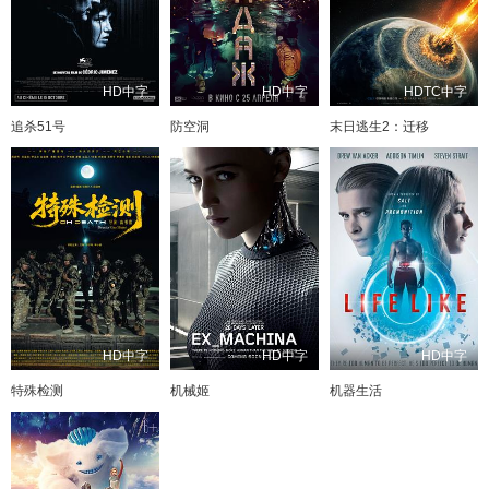
HD中字
HD中字
HDTC中字
追杀51号
防空洞
末日逃生2：迁移
HD中字
HD中字
HD中字
特殊检测
机械姬
机器生活