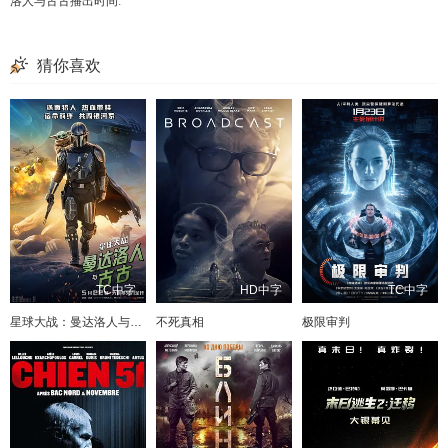
洛人与古古播出时间
.
猜你喜欢
TC中字
HD中字
TC中字
星球大战：曼达洛人与古古
不死真相
极限审判