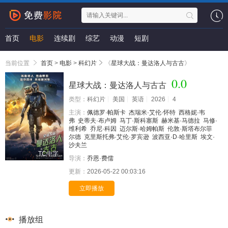
首页
电影
连续剧
综艺
动漫
短剧
当前位置
首页
>
电影
>
科幻片
《
星球大战：曼达洛人与古古
》
0.0
星球大战：曼达洛人与古古
类型：
科幻片
美国
英语
2026
4
主演：
佩德罗·帕斯卡
杰瑞米·艾伦·怀特
西格妮·韦
弗
史蒂夫·布卢姆
马丁·斯科塞斯
赫米基·马德拉
马修·
维利希
乔尼·科因
迈尔斯·哈姆帕斯
伦敦·斯塔布尔菲
尔德
克里斯托弗·艾伦·罗宾逊
波西亚·D·哈里斯
埃文·
沙夫兰
TC中字
导演：
乔恩·费儒
更新：
2026-05-22 00:03:16
立即播放
播放组