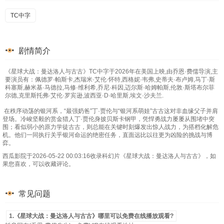
TC中字
剧情简介
《星球大战：曼达洛人与古古》TC中字于2026年在美国上映,由乔恩·费儒导演,主
要演员有：佩德罗·帕斯卡,杰瑞米·艾伦·怀特,西格妮·韦弗,史蒂夫·布卢姆,马丁·斯
科塞斯,赫米基·马德拉,马修·维利希,乔尼·科因,迈尔斯·哈姆帕斯,伦敦·斯塔布尔菲
尔德,克里斯托弗·艾伦·罗宾逊,波西亚·D·哈里斯,埃文·沙夫兰.
在秩序动荡的银河系，“最强奶爸”丁·贾伦与“银河系萌娃”古古这对非血缘父子并肩
登场。冷峻坚毅的赏金猎人丁·贾伦身披贝斯卡钢甲，凭悍勇战力屡屡从围堵中突
围；看似弱小的原力学徒古古，则总能在关键时刻爆发出惊人战力，为搭档化解危
机。他们一同执行关乎银河命运的绝密任务，直面远比以往更为凶险的挑战与博
弈。
西瓜影院于2026-05-22 00:03:16收录科幻片《星球大战：曼达洛人与古古》，如
果您喜欢，可以收藏评论。
常见问题
1.《星球大战：曼达洛人与古古》哪里可以免费在线播放观看?