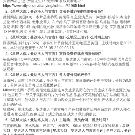
抖音网友(乔恩·费儒先生)：免费VIP在线观看地址：
https://www.xilys.com/dianying/kehuan/81965.html
2.《星球大战：曼达洛人与古古》导演是谁?有哪些主要演员?
微博网友(美国0.0)：本片是由乔恩·费儒导演,主要演员有：佩德罗·帕斯卡,杰瑞米·
艾伦·怀特,西格妮·韦弗,史蒂夫·布卢姆,马丁·斯科塞斯,赫米基·马德拉,马修·维利希,
乔尼·科因,迈尔斯·哈姆帕斯,伦敦·斯塔布尔菲尔德,克里斯托弗·艾伦·罗宾逊,波西亚
·D·哈里斯,埃文·沙夫兰.影片故事紧凑，情节环环相扣.
3.《星球大战：曼达洛人与古古》在什么地区上映?什么时间上映?
腾讯网友(科幻片2026)：该科幻片节目制片国家/地区是美国，上映时间为是2026
年，本站最近更新于：2026-05-22 00:03:16.
4.《星球大战：曼达洛人与古古》支持免费在线高清播放吗?
头条网友(TC中字2026)：《星球大战：曼达洛人与古古》TC中字支持国语粤语英
语配音/中文字幕，4K-2160P/1080P,HDR版本H265等各种高清模式在线免费播
放观看.
5.《星球大战：曼达洛人与古古》各大评分网站评价?
豆瓣网：目前《星球大战：曼达洛人与古古》在豆瓣的评分中等较好，分数为0.0
分，具体评分细节可以查看
豆瓣评分
.
Mtime时光网：乔恩·费儒凭借这部迄今为止最具野心的作品达成了导演生涯的巅
峰,他呈现了一部关于美国科幻片的传奇作品.作品以万花筒的拼贴手法构建而成,
《星球大战：曼达洛人与古古》将为观众提供一个独特的视角,表达出人类内心最
深处的秘密.
猫眼网：星球大战：曼达洛人与古古每个角色都带着鲜活的生命纹路,这些人那么
普通,有那么强烈,好像走进了观众的生命,成为了我们的朋友.
6.《星球大战：曼达洛人与古古》主题曲、演员台词、播放时间?
在优酷视频、腾讯视频、芒果TV、爱奇艺、Bilibili视频站都可以在线观看：
星球
大战：曼达洛人与古古主题曲
|
星球大战：曼达洛人与古古台词
|
星球大战：曼达