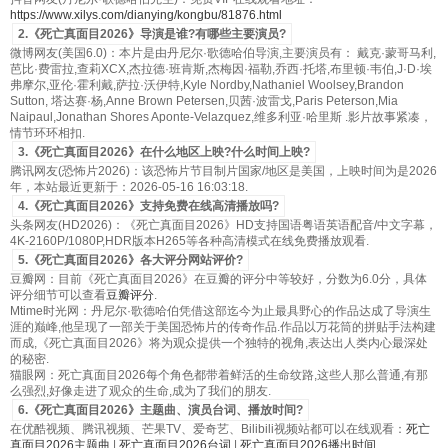
https://www.xilys.com/dianying/kongbu/81876.html
2.《死亡真面目2026》导演是谁?有哪些主要演员?
微博网友(美国6.0)：本片是由丹尼尔·歌德哈伯导演,主要演员有： 戴克·蒙哥马利,
芭比·费雷拉,查莉XCX,杰拉德·班肯斯,杰梅因·福勒,乔西·托塔,布里顿·韦伯,J·D·埃
弗摩尔,亚伦·霍利戴,萨拉·沃伊特,Kyle Nordby,Nathaniel Woolsey,Brandon
Sutton, 塔达赛·杨,Anne Brown Petersen,贝茜·波雷戈,Paris Peterson,Mia
Naipaul,Jonathan Shores Aponte-Velazquez,维多利亚·哈里斯 .影片故事紧凑，
情节环环相扣.
3.《死亡真面目2026》在什么地区上映?什么时间上映?
腾讯网友(恐怖片2026)：该恐怖片节目制片国家/地区是美国，上映时间为是2026
年，本站最近更新于：2026-05-16 16:03:18.
4.《死亡真面目2026》支持免费在线高清播放吗?
头条网友(HD2026)：《死亡真面目2026》HD支持国语粤语英语配音/中文字幕，
4K-2160P/1080P,HDR版本H265等各种高清模式在线免费播放观看.
5.《死亡真面目2026》各大评分网站评价?
豆瓣网：目前《死亡真面目2026》在豆瓣的评分中等较好，分数为6.0分，具体
评分细节可以查看
豆瓣评分
.
Mtime时光网：丹尼尔·歌德哈伯凭借这部迄今为止最具野心的作品达成了导演生
涯的巅峰,他呈现了一部关于美国恐怖片的传奇作品.作品以万花筒的拼贴手法构建
而成,《死亡真面目2026》将为观众提供一个独特的视角,表达出人类内心最深处
的秘密.
猫眼网：死亡真面目2026每个角色都带着鲜活的生命纹路,这些人那么普通,有那
么强烈,好像走进了观众的生命,成为了我们的朋友.
6.《死亡真面目2026》主题曲、演员台词、播放时间?
在优酷视频、腾讯视频、芒果TV、爱奇艺、Bilibili视频站都可以在线观看：
死亡
真面目2026主题曲
|
死亡真面目2026台词
|
死亡真面目2026播出时间
.