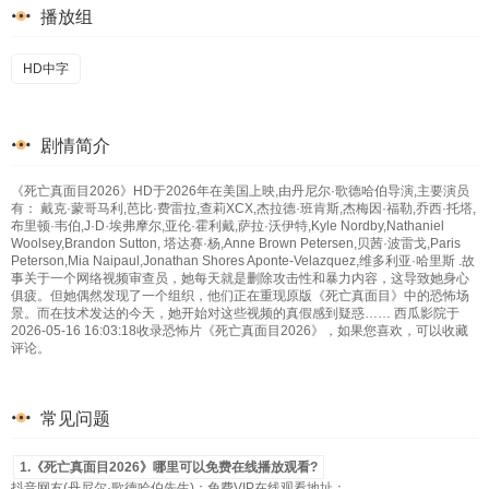
播放组
HD中字
剧情简介
《死亡真面目2026》HD于2026年在美国上映,由丹尼尔·歌德哈伯导演,主要演员
有： 戴克·蒙哥马利,芭比·费雷拉,查莉XCX,杰拉德·班肯斯,杰梅因·福勒,乔西·托塔,
布里顿·韦伯,J·D·埃弗摩尔,亚伦·霍利戴,萨拉·沃伊特,Kyle Nordby,Nathaniel
Woolsey,Brandon Sutton, 塔达赛·杨,Anne Brown Petersen,贝茜·波雷戈,Paris
Peterson,Mia Naipaul,Jonathan Shores Aponte-Velazquez,维多利亚·哈里斯 .故
事关于一个网络视频审查员，她每天就是删除攻击性和暴力内容，这导致她身心
俱疲。但她偶然发现了一个组织，他们正在重现原版《死亡真面目》中的恐怖场
景。而在技术发达的今天，她开始对这些视频的真假感到疑惑…… 西瓜影院于
2026-05-16 16:03:18收录恐怖片《死亡真面目2026》，如果您喜欢，可以收藏
评论。
常见问题
1.《死亡真面目2026》哪里可以免费在线播放观看?
抖音网友(丹尼尔·歌德哈伯先生)：免费VIP在线观看地址：