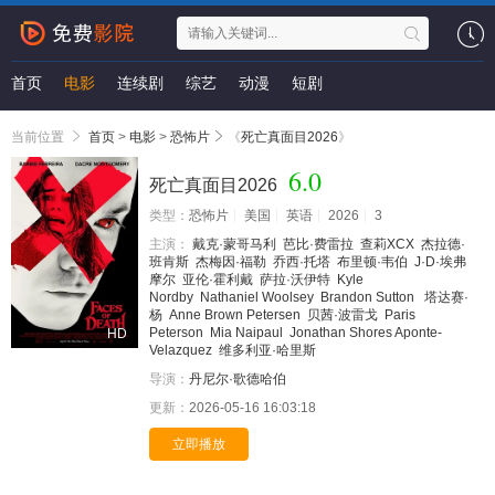
首页
电影
连续剧
综艺
动漫
短剧
当前位置
首页
>
电影
>
恐怖片
《
死亡真面目2026
》
6.0
死亡真面目2026
类型：
恐怖片
美国
英语
2026
3
主演：
戴克·蒙哥马利
芭比·费雷拉
查莉XCX
杰拉德·
班肯斯
杰梅因·福勒
乔西·托塔
布里顿·韦伯
J·D·埃弗
摩尔
亚伦·霍利戴
萨拉·沃伊特
Kyle
Nordby
Nathaniel Woolsey
Brandon Sutton
塔达赛·
杨
Anne Brown Petersen
贝茜·波雷戈
Paris
Peterson
Mia Naipaul
Jonathan Shores Aponte-
HD
Velazquez
维多利亚·哈里斯
导演：
丹尼尔·歌德哈伯
更新：
2026-05-16 16:03:18
立即播放