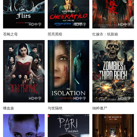
HD中字
HD中字
HD中字
苍蝇之母
照亮黑暗
红嫁衣：纸新娘
HD中字
HD中字
HD中字
嗜血族
与世隔绝
纳粹僵尸