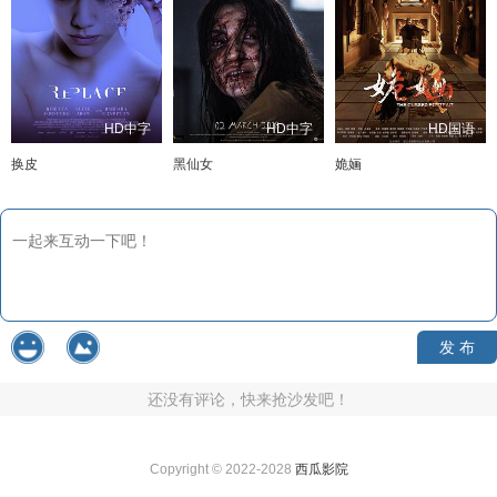
HD中字
HD中字
HD国语
换皮
黑仙女
姽婳
发 布
还没有评论，快来抢沙发吧！
Copyright © 2022-2028
西瓜影院