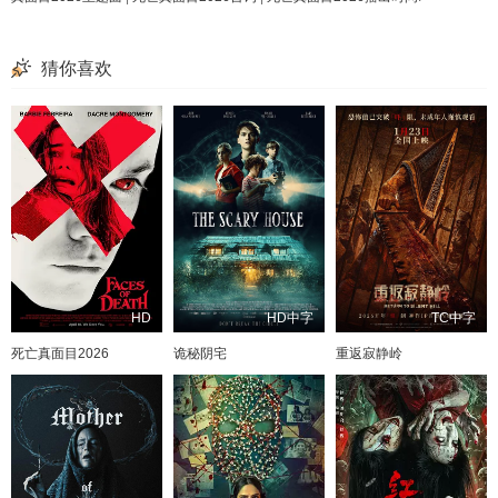
猜你喜欢
HD
HD中字
TC中字
死亡真面目2026
诡秘阴宅
重返寂静岭