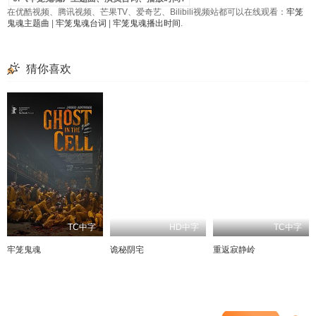
在优酷视频、腾讯视频、芒果TV、爱奇艺、Bilibili视频站都可以在线观看：
牢笼
鬼魂主题曲
|
牢笼鬼魂台词
|
牢笼鬼魂播出时间
.
猜你喜欢
TC中字
HD中字
TC中字
牢笼鬼魂
诡秘阴宅
重返寂静岭