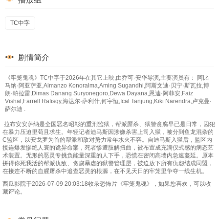
TC中字
剧情简介
《牢笼鬼魂》TC中字于2026年在其它上映,由乔可·安华导演,主要演员有： 阿比
马纳·阿亚萨亚,Almanzo Konoralma,Aming Sugandhi,阿斯文迪·贝宁·斯瓦拉,博
朗·帕拉雷,Dimas Danang Suryonegoro,Dewa Dayana,恩迪·阿菲安,Faiz
Vishal,Farrell Rafisqy,海达尔·萨利什,何宇恒,Ical Tanjung,Kiki Narendra,卢克曼·
萨尔迪 .
拉布安安萨纳是全国恶名昭彰的重刑监狱，帮派厮杀、狱警贪腐早已是日常，囚犯
在暴力压迫里苟且求生。年轻记者迪马斯因涉嫌杀害上司入狱，被分到鱼龙混杂的
C监区，以安戈罗为首的帮派和敌对势力常年水火不容。自迪马斯入狱后，监区内
接连爆发惨绝人寰的诡异命案，死者惨遭肢解扭曲，被布置成充满仪式感的病态艺
术装置。无形的恶灵专挑负能量深重的人下手，恐慌在密闭高墙内急速蔓延。原本
拼得你死我活的帮派仇敌、贪腐暴虐的狱警管理层，被迫放下所有仇怨结成同盟，
在接连不断的血腥屠杀中追查恶灵的根源，在不见天日的牢笼里争夺一线生机。
西瓜影院于2026-07-09 20:03:18收录恐怖片《牢笼鬼魂》，如果您喜欢，可以收
藏评论。