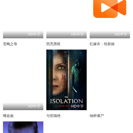
HD中字
HD中字
HD中字
苍蝇之母
照亮黑暗
红嫁衣：纸新娘
HD中字
HD中字
HD中字
嗜血族
与世隔绝
纳粹僵尸