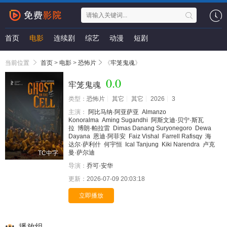
首页
电影
连续剧
综艺
动漫
短剧
当前位置
首页
>
电影
>
恐怖片
《
牢笼鬼魂
》
0.0
牢笼鬼魂
类型：
恐怖片
其它
其它
2026
3
主演：
阿比马纳·阿亚萨亚
Almanzo
Konoralma
Aming Sugandhi
阿斯文迪·贝宁·斯瓦
拉
博朗·帕拉雷
Dimas Danang Suryonegoro
Dewa
Dayana
恩迪·阿菲安
Faiz Vishal
Farrell Rafisqy
海
达尔·萨利什
何宇恒
Ical Tanjung
Kiki Narendra
卢克
曼·萨尔迪
TC中字
导演：
乔可·安华
更新：
2026-07-09 20:03:18
立即播放
播放组