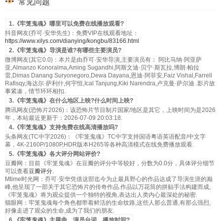
常见问题
1.《牢笼鬼魂》哪里可以免费在线播放观看?
抖音网友(乔可·安华先生)：免费VIP在线观看地址：
https://www.xilys.com/dianying/kongbu/83166.html
2.《牢笼鬼魂》导演是谁?有哪些主要演员?
微博网友(其它0.0)：本片是由乔可·安华导演,主要演员有： 阿比马纳·阿亚萨
亚,Almanzo Konoralma,Aming Sugandhi,阿斯文迪·贝宁·斯瓦拉,博朗·帕拉
雷,Dimas Danang Suryonegoro,Dewa Dayana,恩迪·阿菲安,Faiz Vishal,Farrell
Rafisqy,海达尔·萨利什,何宇恒,Ical Tanjung,Kiki Narendra,卢克曼·萨尔迪 .影片故
事紧凑，情节环环相扣.
3.《牢笼鬼魂》在什么地区上映?什么时间上映?
腾讯网友(恐怖片2026)：该恐怖片节目制片国家/地区是其它，上映时间为是2026
年，本站最近更新于：2026-07-09 20:03:18.
4.《牢笼鬼魂》支持免费在线高清播放吗?
头条网友(TC中字2026)：《牢笼鬼魂》TC中字支持国语粤语英语配音/中文字
幕，4K-2160P/1080P,HDR版本H265等各种高清模式在线免费播放观看.
5.《牢笼鬼魂》各大评分网站评价?
豆瓣网：目前《牢笼鬼魂》在豆瓣的评分中等较好，分数为0.0分，具体评分细节
可以查看
豆瓣评分
.
Mtime时光网：乔可·安华凭借这部迄今为止最具野心的作品达成了导演生涯的巅
峰,他呈现了一部关于其它恐怖片的传奇作品.作品以万花筒的拼贴手法构建而成,
《牢笼鬼魂》将为观众提供一个独特的视角,表达出人类内心最深处的秘密.
猫眼网：牢笼鬼魂每个角色都带着鲜活的生命纹路,这些人那么普通,有那么强烈,
好像走进了观众的生命,成为了我们的朋友.
6.《牢笼鬼魂》主题曲、演员台词、播放时间?