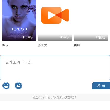
HD中字
HD中字
HD国语
换皮
黑仙女
姽婳
发 布
还没有评论，快来抢沙发吧！